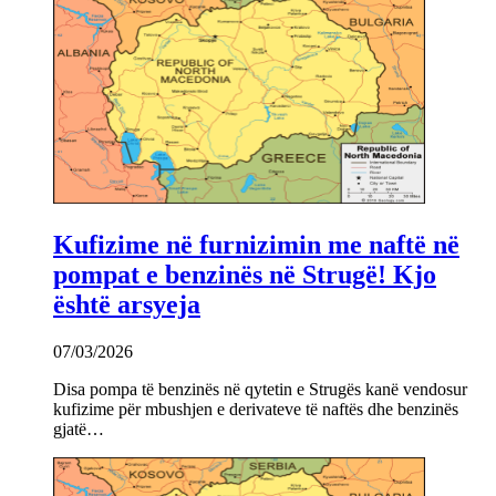
Kufizime në furnizimin me naftë në
pompat e benzinës në Strugë! Kjo
është arsyeja
07/03/2026
Disa pompa të benzinës në qytetin e Strugës kanë vendosur
kufizime për mbushjen e derivateve të naftës dhe benzinës
gjatë…