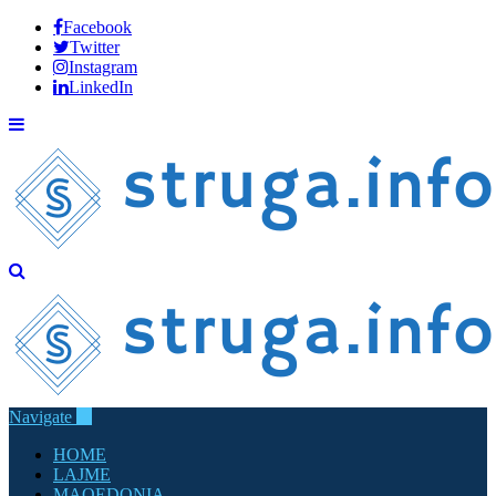
Facebook
Twitter
Instagram
LinkedIn
Navigate
HOME
LAJME
MAQEDONIA