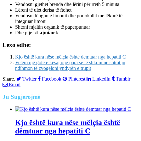
Vendosni gjethet brenda dhe lërini për rreth 5 minuta
Lëreni të ulet derisa të ftohet
Vendosni lëngun e limonit dhe portokallit me lëkurë të
integruar limoni
Shtoni mjaltin organik të papërpunuar
Dhe pije! /
Lajmi.net
/
Lexo edhe:
Kjo është kura nëse mëlçia është dëmtuar nga hepatiti C
Vetëm një gotë e kësaj pije para se të shkoni në shtrat ju
ndihmon të zvogëloni yndyrën e trupit
Share.
Twitter
Facebook
Pinterest
LinkedIn
Tumblr
Email
Ju
Sugjerojmë
Kjo është kura nëse mëlçia është
dëmtuar nga hepatiti C