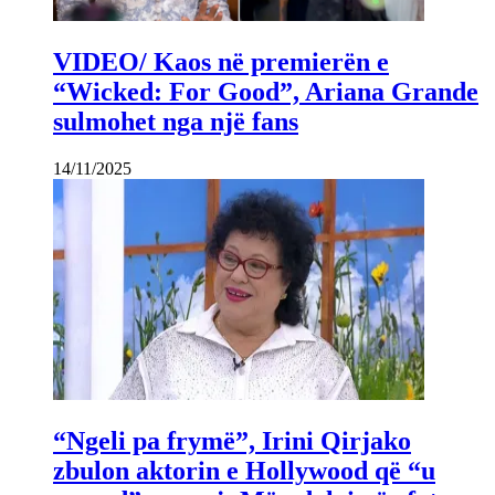
VIDEO/ Kaos në premierën e
“Wicked: For Good”, Ariana Grande
sulmohet nga një fans
14/11/2025
“Ngeli pa frymë”, Irini Qirjako
zbulon aktorin e Hollywood që “u