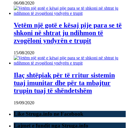
06/08/2020
Vetëm një gotë e kësaj pije para se të
shkoni në shtrat ju ndihmon të
zvogëloni yndyrën e trupit
15/08/2020
Ilaç shtëpiak për të rritur sistemin
tuaj imunitar dhe për ta mbajtur
trupin tuaj të shëndetshëm
19/09/2020
Like Struga.info ne Facebook
Lajmet e fundit nga Struga.info