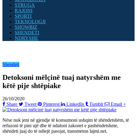
STRUGA
RAJONI
SPORTI
TEKNOLOGJI
SHOWBIZ
SHENDETI
NDRYSHE
Shendeti
Detoksoni mëlçinë tuaj natyrshëm me
këtë pije shtëpiake
26/10/2020
Share
Tweet
Pinterest
LinkedIn
Tumblr
Email
+
Nëse nuk jeni në gjendje të konsumoni ushqim të shëndetshëm, të
refuzoni të pini ujë dhe të ndaloni zakonet e pashëndetshme,
shëndeti juaj do të ndiejë pasojat, transmeton lajmi.net.