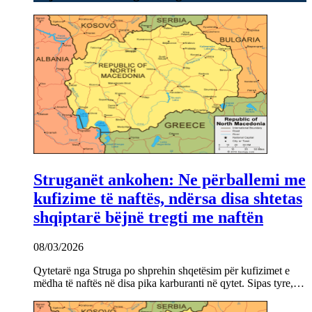
Struganët ankohen: Ne përballemi me
kufizime të naftës, ndërsa disa shtetas
shqiptarë bëjnë tregti me naftën
08/03/2026
Qytetarë nga Struga po shprehin shqetësim për kufizimet e
mëdha të naftës në disa pika karburanti në qytet. Sipas tyre,…