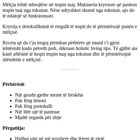
Mëlçia është mbrojtëse në trupin tuaj. Makineria kryesore që pastron
trupin tuaj nga toksinat. Nëse ndryshket shumë nga toksinat, ajo do
të ndalojë së funksionuari.
Kryerja e detoksifikimit të rregullt të trupit do të përmirësojë punën e
mëlçisë.
Receta që do t’ju tregoj përmban përbërës që mund t’i gjeni
lehtësisht kudo përreth jush, shkruan holistic living tips. Të gjithë ata
kanë aftësinë të heqin trupin tuaj nga toksinat dhe të përmirësojnë
shëndetin e mëlçisë.
Advertisement
Përbërësit
:
Një grusht gjethe mente të freskëta
Pak lëng limoni
Pak lëng portokalli
Një litër ujë të pastruar
Mjaltë organik për shije
Përgatitja:
Hidhni ujin në një tenxhere dhe lëreni të ziejë