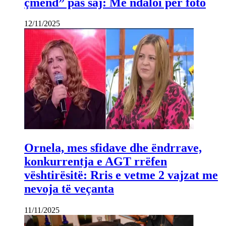
çmend” pas saj: Më ndaloi për foto
12/11/2025
Ornela, mes sfidave dhe ëndrrave,
konkurrentja e AGT rrëfen
vështirësitë: Rris e vetme 2 vajzat me
nevoja të veçanta
11/11/2025