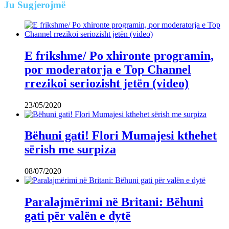
Ju
Sugjerojmë
E frikshme/ Po xhironte programin,
por moderatorja e Top Channel
rrezikoi seriozisht jetën (video)
23/05/2020
Bëhuni gati! Flori Mumajesi kthehet
sërish me surpiza
08/07/2020
Paralajmërimi në Britani: Bëhuni
gati për valën e dytë