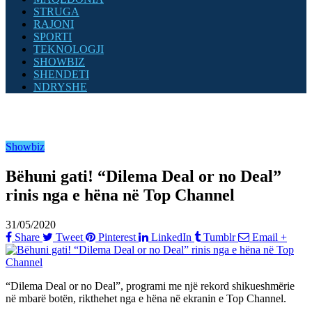
STRUGA
RAJONI
SPORTI
TEKNOLOGJI
SHOWBIZ
SHENDETI
NDRYSHE
Showbiz
Bëhuni gati! “Dilema Deal or no Deal”
rinis nga e hëna në Top Channel
31/05/2020
Share
Tweet
Pinterest
LinkedIn
Tumblr
Email
+
“Dilema Deal or no Deal”, programi me një rekord shikueshmërie
në mbarë botën, rikthehet nga e hëna në ekranin e Top Channel.