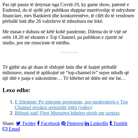
Pas një pauze të detyruar nga Covid-19, ky game show, patentë e
Endemol, do të sjellë për publikun shqiptar marrëveshje të ndryshme
financiare, mes Bankierit dhe konkurrentëve, të cilët do të vendosen
përballë fatit dhe 26 valixheve të mbushura me lekë.
Me masat e duhura në këtë kohë pandemie, Dilema do të vijë në
orën 18.20 në ekranin e Top Channel, pa publikun e zjarrtë në
studio, por me emocione të mëdha.
Advertisement
Të gjithë ata që duan të sfidojnë fatin dhe të luajnë përballë
milionave, mund të aplikojnë në “top-channel.tv” sepse ndodh që
një ditë e juaja e zakonshme… Të kthehet në ditën më me fat…
Lexo edhe:
E frikshme/ Po xhironte programin, por moderatorja e Top
Channel rrezikoi seriozisht jetën (video)
Bëhuni gati! Flori Mumajesi kthehet sërish me surpiza
Share.
Twitter
Facebook
Pinterest
LinkedIn
Tumblr
Email