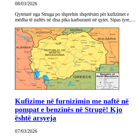
08/03/2026
Qytetarë nga Struga po shprehin shqetësim për kufizimet e
mëdha të naftës në disa pika karburanti në qytet. Sipas tyre,…
Kufizime në furnizimin me naftë në
pompat e benzinës në Strugë! Kjo
është arsyeja
07/03/2026