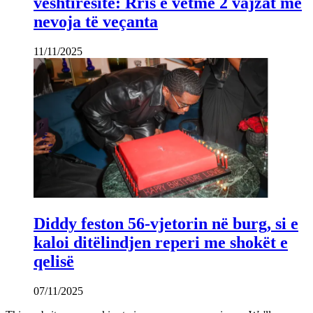
vështirësitë: Rris e vetme 2 vajzat me
nevoja të veçanta
11/11/2025
Diddy feston 56-vjetorin në burg, si e
kaloi ditëlindjen reperi me shokët e
qelisë
07/11/2025