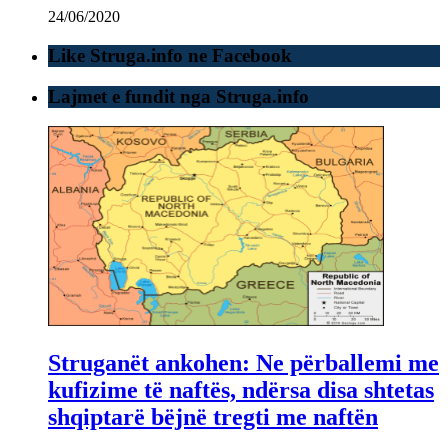
24/06/2020
Like Struga.info ne Facebook
Lajmet e fundit nga Struga.info
Struganët ankohen: Ne përballemi me
kufizime të naftës, ndërsa disa shtetas
shqiptarë bëjnë tregti me naftën