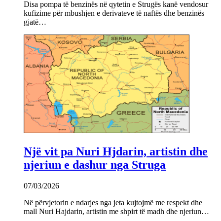
Disa pompa të benzinës në qytetin e Strugës kanë vendosur
kufizime për mbushjen e derivateve të naftës dhe benzinës
gjatë…
Një vit pa Nuri Hjdarin, artistin dhe
njeriun e dashur nga Struga
07/03/2026
Në përvjetorin e ndarjes nga jeta kujtojmë me respekt dhe
mall Nuri Hajdarin, artistin me shpirt të madh dhe njeriun…