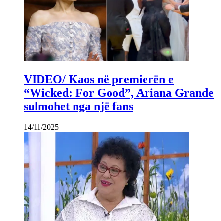
VIDEO/ Kaos në premierën e
“Wicked: For Good”, Ariana Grande
sulmohet nga një fans
14/11/2025