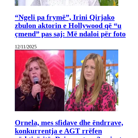
“Ngeli pa frymë”, Irini Qirjako
zbulon aktorin e Hollywood që “u
çmend” pas saj: Më ndaloi për foto
12/11/2025
Ornela, mes sfidave dhe ëndrrave,
konkurrentja e AGT rrëfen