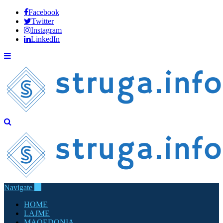
Facebook
Twitter
Instagram
LinkedIn
Navigate
HOME
LAJME
MAQEDONIA