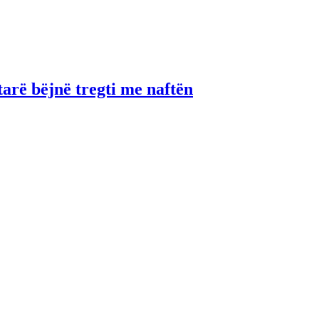
tarë bëjnë tregti me naftën