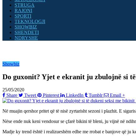
STRUGA
RAJONI
SPORTI
TEKNOLOGJI
SHOWBIZ
SHENDETI
NDRYSHE
Showbiz
Do guxonit? Yjet e ekranit ju zbulojnë si 
25/05/2020
Share
Tweet
Pinterest
LinkedIn
Tumblr
Email
+
Në muajin qershor pritet që të nisë zyrtarisht sezoni i plazhit. E sigu
Nëse ende nuk keni vendosur se çfarë bikini të bleni, ju vijnë në ndih
Madje ky trend është i realizueshëm edhe me rrobat e banjove që ju ke