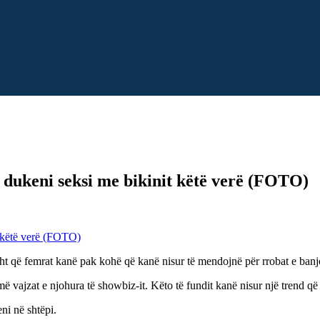
të dukeni seksi me bikinit këtë verë (FOTO)
risht që femrat kanë pak kohë që kanë nisur të mendojnë për rrobat e banj
më vajzat e njohura të showbiz-it. Këto të fundit kanë nisur një trend q
ni në shtëpi.