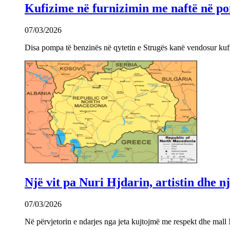
Kufizime në furnizimin me naftë në po
07/03/2026
Disa pompa të benzinës në qytetin e Strugës kanë vendosur kuf
Një vit pa Nuri Hjdarin, artistin dhe 
07/03/2026
Në përvjetorin e ndarjes nga jeta kujtojmë me respekt dhe mall 