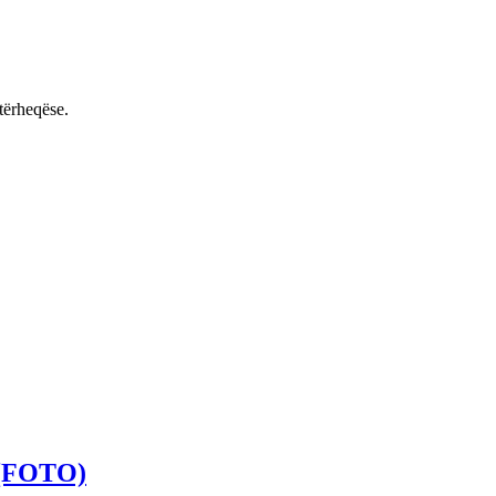
tërheqëse.
ë (FOTO)