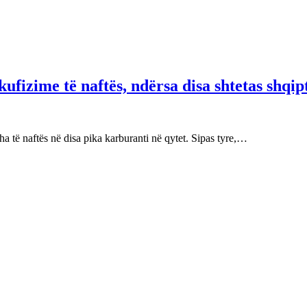
fizime të naftës, ndërsa disa shtetas shqip
 të naftës në disa pika karburanti në qytet. Sipas tyre,…