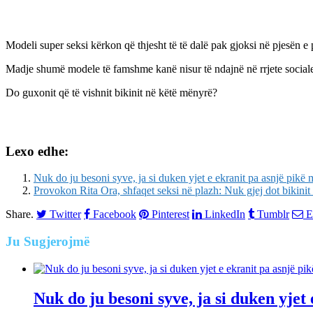
Modeli super seksi kërkon që thjesht të të dalë pak gjoksi në pjesën e 
Madje shumë modele të famshme kanë nisur të ndajnë në rrjete sociale 
Do guxonit që të vishnit bikinit në këtë mënyrë?
Lexo edhe:
Nuk do ju besoni syve, ja si duken yjet e ekranit pa asnjë pikë
Provokon Rita Ora, shfaqet seksi në plazh: Nuk gjej dot bikin
Share.
Twitter
Facebook
Pinterest
LinkedIn
Tumblr
E
Ju
Sugjerojmë
Nuk do ju besoni syve, ja si duken yje