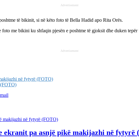
Advertisement
poshtme të bikinit, si në këto foto të Bella Hadid apo Rita Orës.
foto me bikini ku shfaqin pjesën e poshtme të gjoksit dhe duken tepër 
Advertisement
 makijazhi në fytyrë (FOTO)
it (FOTO)
mail
t e ekranit pa asnjë pikë makijazhi në fytyr