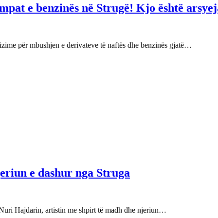
mpat e benzinës në Strugë! Kjo është arsyej
izime për mbushjen e derivateve të naftës dhe benzinës gjatë…
njeriun e dashur nga Struga
Nuri Hajdarin, artistin me shpirt të madh dhe njeriun…