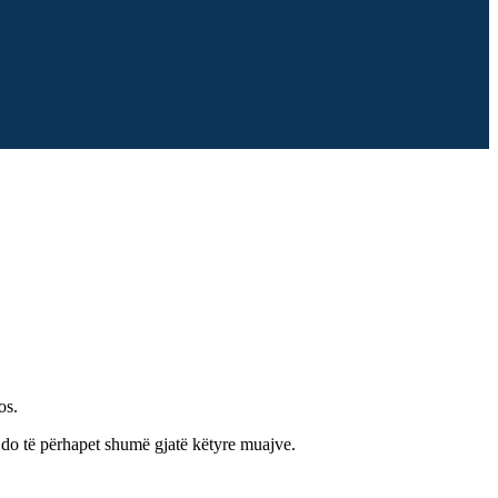
os.
ë do të përhapet shumë gjatë këtyre muajve.