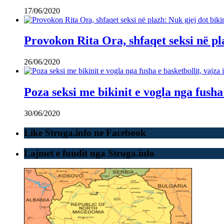
17/06/2020
Provokon Rita Ora, shfaqet seksi në p
26/06/2020
Poza seksi me bikinit e vogla nga fusha
30/06/2020
Like Struga.info ne Facebook
Lajmet e fundit nga Struga.info