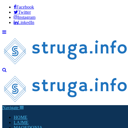
Facebook
Twitter
Instagram
LinkedIn
Navigate
HOME
LAJME
MAQEDONIA