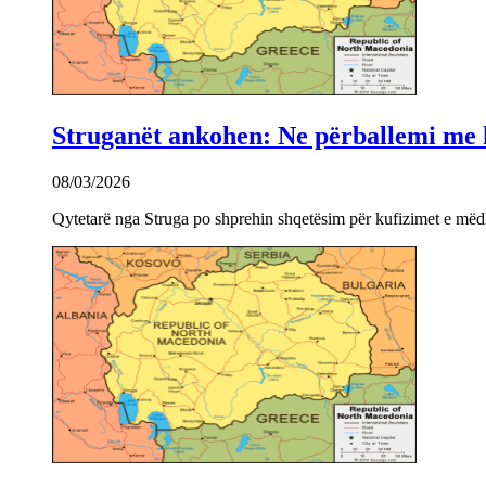
Struganët ankohen: Ne përballemi me ku
08/03/2026
Qytetarë nga Struga po shprehin shqetësim për kufizimet e mëdha