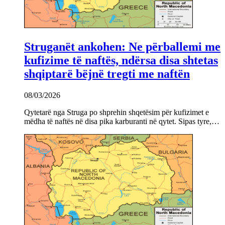
Struganët ankohen: Ne përballemi me
kufizime të naftës, ndërsa disa shtetas
shqiptarë bëjnë tregti me naftën
08/03/2026
Qytetarë nga Struga po shprehin shqetësim për kufizimet e
mëdha të naftës në disa pika karburanti në qytet. Sipas tyre,…