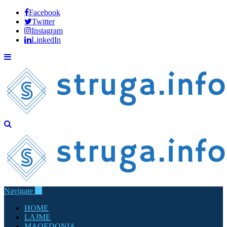
Facebook
Twitter
Instagram
LinkedIn
Navigate
HOME
LAJME
MAQEDONIA