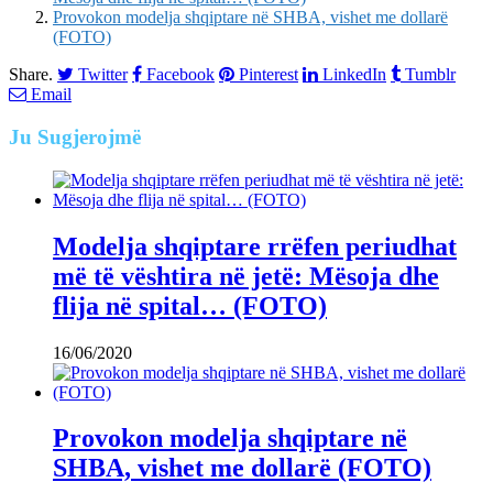
Provokon modelja shqiptare në SHBA, vishet me dollarë
(FOTO)
Share.
Twitter
Facebook
Pinterest
LinkedIn
Tumblr
Email
Ju
Sugjerojmë
Modelja shqiptare rrëfen periudhat
më të vështira në jetë: Mësoja dhe
flija në spital… (FOTO)
16/06/2020
Provokon modelja shqiptare në
SHBA, vishet me dollarë (FOTO)