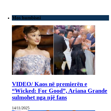
Mos humbisni
VIDEO/ Kaos në premierën e
“Wicked: For Good”, Ariana Grande
sulmohet nga një fans
14/11/2025