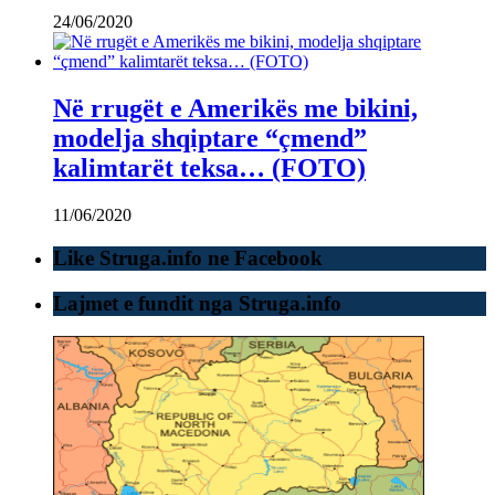
24/06/2020
Në rrugët e Amerikës me bikini,
modelja shqiptare “çmend”
kalimtarët teksa… (FOTO)
11/06/2020
Like Struga.info ne Facebook
Lajmet e fundit nga Struga.info