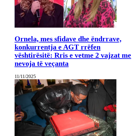
Ornela, mes sfidave dhe ëndrrave,
konkurrentja e AGT rrëfen
vështirësitë: Rris e vetme 2 vajzat me
nevoja të veçanta
11/11/2025