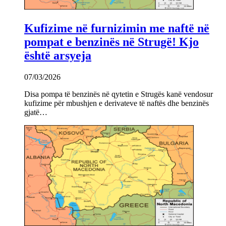
Kufizime në furnizimin me naftë në
pompat e benzinës në Strugë! Kjo
është arsyeja
07/03/2026
Disa pompa të benzinës në qytetin e Strugës kanë vendosur
kufizime për mbushjen e derivateve të naftës dhe benzinës
gjatë…