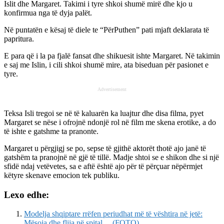
Islit dhe Margaret. Takimi i tyre shkoi shumë mirë dhe kjo u
konfirmua nga të dyja palët.
Në puntatën e kësaj të diele te “PërPuthen” pati mjaft deklarata të
papritura.
E para që i la pa fjalë fansat dhe shikuesit ishte Margaret. Në takimin
e saj me Islin, i cili shkoi shumë mire, ata biseduan për pasionet e
tyre.
Advertisement
Teksa Isli tregoi se në të kaluarën ka luajtur dhe disa filma, pyet
Margaret se nëse i ofrojnë ndonjë rol në film me skena erotike, a do
të ishte e gatshme ta pranonte.
Margaret u përgjigj se po, sepse të gjithë aktorët thotë ajo janë të
gatshëm ta pranojnë në gjë të tillë. Madje shtoi se e shikon dhe si një
sfidë ndaj vetëvetes, sa e aftë është ajo për të përçuar nëpërmjet
këtyre skenave emocion tek publiku.
Lexo edhe:
Modelja shqiptare rrëfen periudhat më të vështira në jetë:
Mësoja dhe flija në spital… (FOTO)