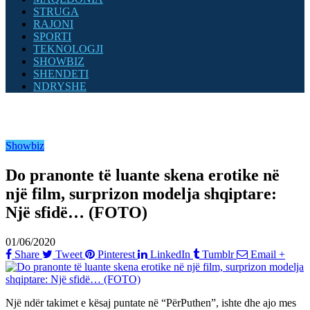
STRUGA
RAJONI
SPORTI
TEKNOLOGJI
SHOWBIZ
SHENDETI
NDRYSHE
Showbiz
Do pranonte të luante skena erotike në
një film, surprizon modelja shqiptare:
Një sfidë… (FOTO)
01/06/2020
Share
Tweet
Pinterest
LinkedIn
Tumblr
Email
+
Një ndër takimet e kësaj puntate në “PërPuthen”, ishte dhe ajo mes