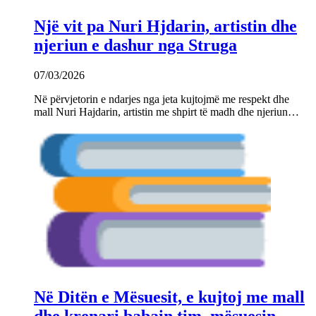
Një vit pa Nuri Hjdarin, artistin dhe
njeriun e dashur nga Struga
07/03/2026
Në përvjetorin e ndarjes nga jeta kujtojmë me respekt dhe
mall Nuri Hajdarin, artistin me shpirt të madh dhe njeriun…
Në Ditën e Mësuesit, e kujtoj me mall
dhe krenari babain tim, mësuesin