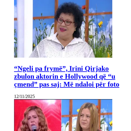
“Ngeli pa frymë”, Irini Qirjako
zbulon aktorin e Hollywood që “u
çmend” pas saj: Më ndaloi për foto
12/11/2025