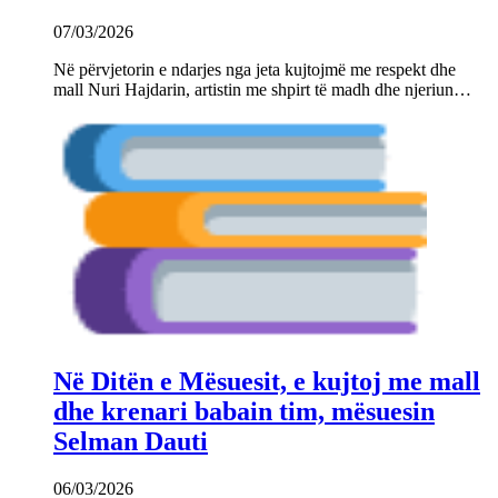
07/03/2026
Në përvjetorin e ndarjes nga jeta kujtojmë me respekt dhe
mall Nuri Hajdarin, artistin me shpirt të madh dhe njeriun…
Në Ditën e Mësuesit, e kujtoj me mall
dhe krenari babain tim, mësuesin
Selman Dauti
06/03/2026