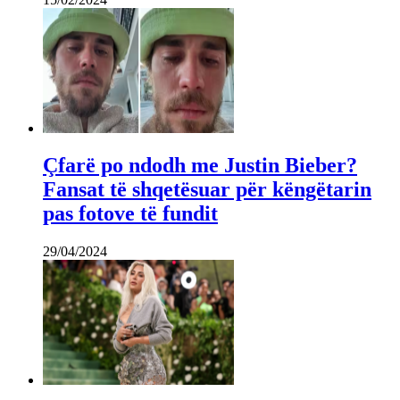
Çfarë po ndodh me Justin Bieber?
Fansat të shqetësuar për këngëtarin
pas fotove të fundit
29/04/2024