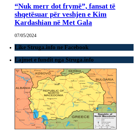
“Nuk merr dot frymë”, fansat të
shqetësuar për veshjen e Kim
Kardashian në Met Gala
07/05/2024
Like Struga.info ne Facebook
Lajmet e fundit nga Struga.info