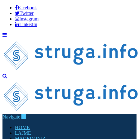
Facebook
Twitter
Instagram
LinkedIn
Navigate
HOME
LAJME
MAQEDONIA