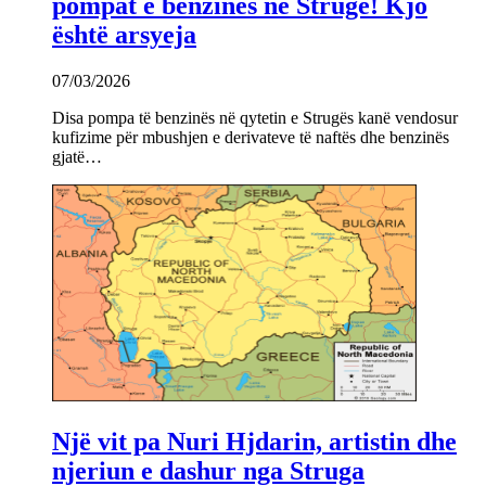
pompat e benzinës në Strugë! Kjo
është arsyeja
07/03/2026
Disa pompa të benzinës në qytetin e Strugës kanë vendosur
kufizime për mbushjen e derivateve të naftës dhe benzinës
gjatë…
Një vit pa Nuri Hjdarin, artistin dhe
njeriun e dashur nga Struga