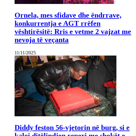
Ornela, mes sfidave dhe ëndrrave,
konkurrentja e AGT rrëfen
vështirësitë: Rris e vetme 2 vajzat me
nevoja të veçanta
11/11/2025
Diddy feston 56-vjetorin në burg, si e
kaloi ditëlindjen reperi me shokët e