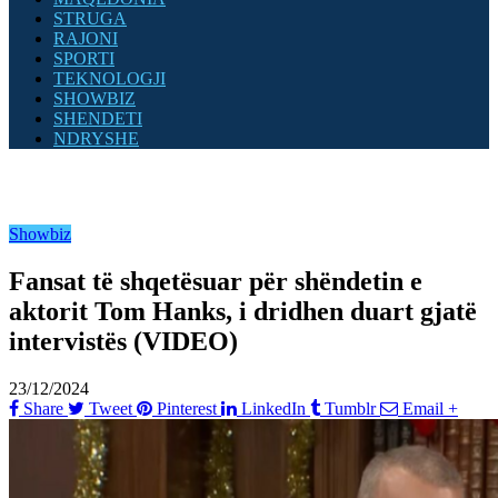
STRUGA
RAJONI
SPORTI
TEKNOLOGJI
SHOWBIZ
SHENDETI
NDRYSHE
Showbiz
Fansat të shqetësuar për shëndetin e
aktorit Tom Hanks, i dridhen duart gjatë
intervistës (VIDEO)
23/12/2024
Share
Tweet
Pinterest
LinkedIn
Tumblr
Email
+