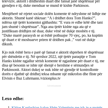
televiziv, aktorit i dridheshin duart dhe fansat janë shqetësuar për
gjendjen e tij, duke menduar se mund të kishte Parkinson.
Menjëherë në rrjetet sociale dolën komente të ndryshme në lidhje me
aktorin. Shumë kanë shkruar: “A i dridhet dora Tom Hanks?”,
ndërsa një tjetër komentoi gjithashtu: “E vura re edhe këtë dhe tani
jam shumë i shqetësuar”. Nga ana tjetër kishte nga ata që e
justifikuan dridhjen në duar, duke vënë në dukje moshën e tij.
“Duke marrë parasysh se ai është pothuajse 70 vjeç, po, ka kuptim
që duart e të moshuarve priren të dridhen pak ,” vuri në dukje
dikush.
Kjo nuk është hera e parë që fansat e aktorit shprehen të shqetësuar
për shëndetin e tij. Në qershor 2022, një tjetër paraqitje e Tom
Hanks kishte ngjallur sërish komente të ngjashme për duart e tij, me
disa që besonin se ishte një shenjë e hershme e sëmundjes së
Parkinsonit. Aktori dukej se nuk ishte në gjendje të kontrollonte
dorën e djathtë që dridhej teksa mbante një mikrofon dhe fliste për
Elvisin e Baz Luhrmann./vizionplus.tv
Advertisement
Lexo edhe:
Khloe Kardashian kalon Shën Valentinin me ish-in e motrës,