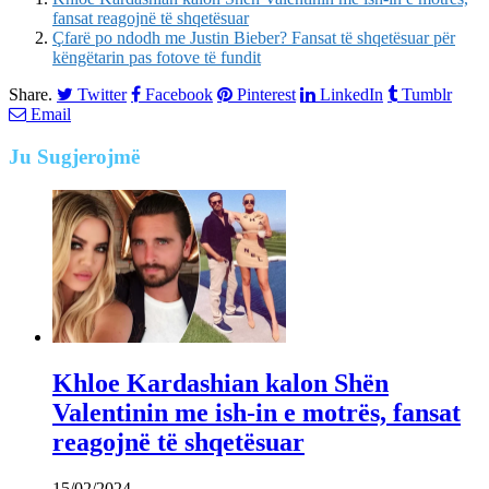
fansat reagojnë të shqetësuar
Çfarë po ndodh me Justin Bieber? Fansat të shqetësuar për
këngëtarin pas fotove të fundit
Share.
Twitter
Facebook
Pinterest
LinkedIn
Tumblr
Email
Ju
Sugjerojmë
Khloe Kardashian kalon Shën
Valentinin me ish-in e motrës, fansat
reagojnë të shqetësuar
15/02/2024