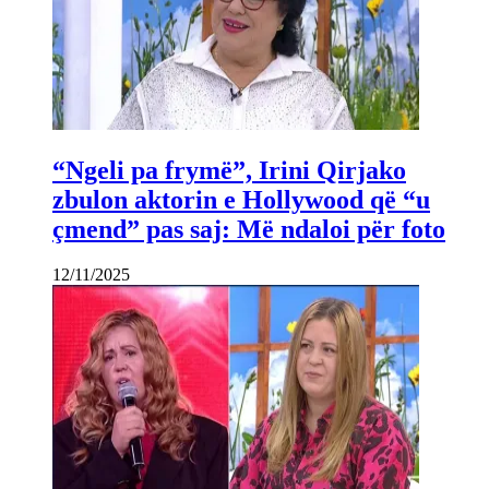
“Ngeli pa frymë”, Irini Qirjako
zbulon aktorin e Hollywood që “u
çmend” pas saj: Më ndaloi për foto
12/11/2025