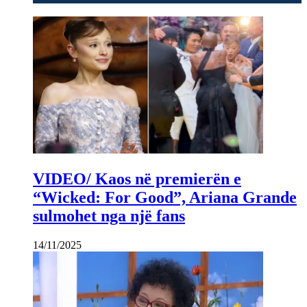
VIDEO/ Kaos në premierën e
“Wicked: For Good”, Ariana Grande
sulmohet nga një fans
14/11/2025