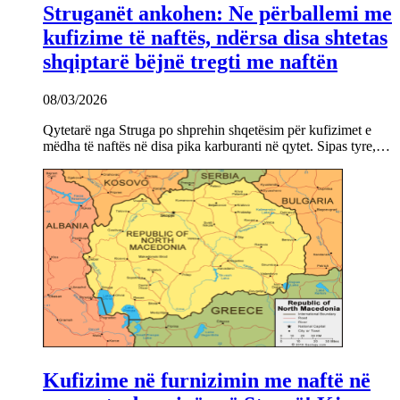
Struganët ankohen: Ne përballemi me
kufizime të naftës, ndërsa disa shtetas
shqiptarë bëjnë tregti me naftën
08/03/2026
Qytetarë nga Struga po shprehin shqetësim për kufizimet e
mëdha të naftës në disa pika karburanti në qytet. Sipas tyre,…
Kufizime në furnizimin me naftë në