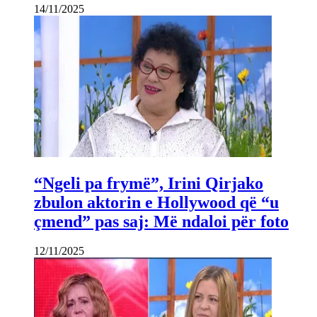
14/11/2025
“Ngeli pa frymë”, Irini Qirjako
zbulon aktorin e Hollywood që “u
çmend” pas saj: Më ndaloi për foto
12/11/2025