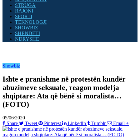
STRUGA
RAJONI
SPORTI
TEKNOLOGJI
SHOWBIZ
SHENDETI
NDRYSHE
Showbiz
Ishte e pranishme në protestën kundër
abuzimeve seksuale, reagon modelja
shqiptare: Ata që bënë si moralista…
(FOTO)
05/06/2020
Share
Tweet
Pinterest
LinkedIn
Tumblr
Email
+