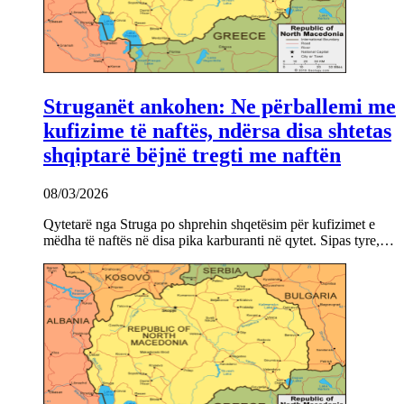
Struganët ankohen: Ne përballemi me
kufizime të naftës, ndërsa disa shtetas
shqiptarë bëjnë tregti me naftën
08/03/2026
Qytetarë nga Struga po shprehin shqetësim për kufizimet e
mëdha të naftës në disa pika karburanti në qytet. Sipas tyre,…