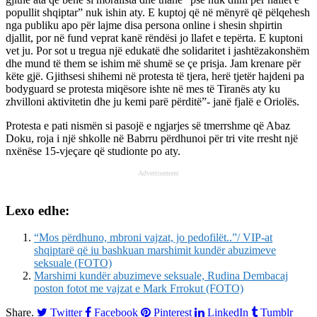
popullit shqiptar” nuk ishin aty. E kuptoj që në mënyrë që pëlqehesh
nga publiku apo për lajme disa persona online i shesin shpirtin
djallit, por në fund veprat kanë rëndësi jo llafet e tepërta. E kuptoni
vet ju. Por sot u tregua një edukatë dhe solidaritet i jashtëzakonshëm
dhe mund të them se ishim më shumë se çe prisja. Jam krenare për
këte gjë. Gjithsesi shihemi në protesta të tjera, herë tjetër hajdeni pa
bodyguard se protesta miqësore ishte në mes të Tiranës aty ku
zhvilloni aktivitetin dhe ju kemi parë përditë”- janë fjalë e Oriolës.
Protesta e pati nismën si pasojë e ngjarjes së tmerrshme që Abaz
Doku, roja i një shkolle në Babrru përdhunoi për tri vite rresht një
nxënëse 15-vjeçare që studionte po aty.
Advertisement
Lexo edhe:
“Mos përdhuno, mbroni vajzat, jo pedofilët..”/ VIP-at
shqiptarë që iu bashkuan marshimit kundër abuzimeve
seksuale (FOTO)
Marshimi kundër abuzimeve seksuale, Rudina Dembacaj
poston fotot me vajzat e Mark Frrokut (FOTO)
Share.
Twitter
Facebook
Pinterest
LinkedIn
Tumblr