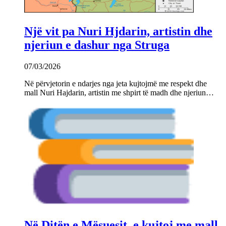
Një vit pa Nuri Hjdarin, artistin dhe
njeriun e dashur nga Struga
07/03/2026
Në përvjetorin e ndarjes nga jeta kujtojmë me respekt dhe
mall Nuri Hajdarin, artistin me shpirt të madh dhe njeriun…
Në Ditën e Mësuesit, e kujtoj me mall