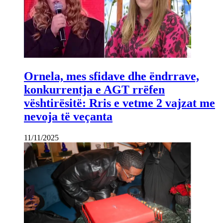
Ornela, mes sfidave dhe ëndrrave,
konkurrentja e AGT rrëfen
vështirësitë: Rris e vetme 2 vajzat me
nevoja të veçanta
11/11/2025