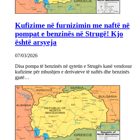
Kufizime në furnizimin me naftë në
pompat e benzinës në Strugë! Kjo
është arsyeja
07/03/2026
Disa pompa të benzinës në qytetin e Strugës kanë vendosur
kufizime për mbushjen e derivateve të naftës dhe benzinës
gjatë…