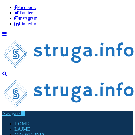
Facebook
Twitter
Instagram
LinkedIn
Navigate
HOME
LAJME
MAQEDONIA