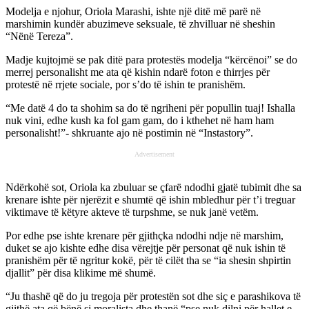
Modelja e njohur, Oriola Marashi, ishte një ditë më parë në
marshimin kundër abuzimeve seksuale, të zhvilluar në sheshin
“Nënë Tereza”.
Madje kujtojmë se pak ditë para protestës modelja “kërcënoi” se do
merrej personalisht me ata që kishin ndarë foton e thirrjes për
protestë në rrjete sociale, por s’do të ishin te pranishëm.
“Me datë 4 do ta shohim sa do të ngriheni për popullin tuaj! Ishalla
nuk vini, edhe kush ka fol gam gam, do i kthehet në ham ham
personalisht!”- shkruante ajo në postimin në “Instastory”.
Advertisement
Ndërkohë sot, Oriola ka zbuluar se çfarë ndodhi gjatë tubimit dhe sa
krenare ishte për njerëzit e shumtë që ishin mbledhur për t’i treguar
viktimave të këtyre akteve të turpshme, se nuk janë vetëm.
Por edhe pse ishte krenare për gjithçka ndodhi ndje në marshim,
duket se ajo kishte edhe disa vërejtje për personat që nuk ishin të
pranishëm për të ngritur kokë, për të cilët tha se “ia shesin shpirtin
djallit” për disa klikime më shumë.
“Ju thashë që do ju tregoja për protestën sot dhe siç e parashikova të
gjithë ata që bënë si moralista dhe thanë “pse nuk dilni për hallet e