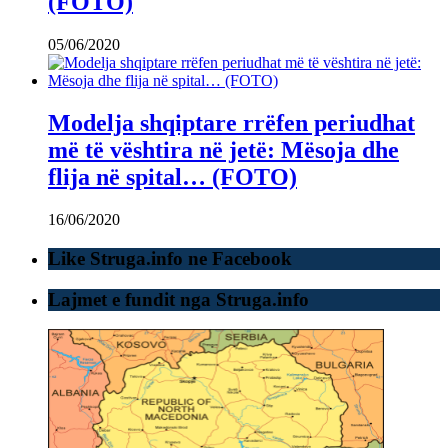
(FOTO)
05/06/2020
Modelja shqiptare rrëfen periudhat
më të vështira në jetë: Mësoja dhe
flija në spital… (FOTO)
16/06/2020
Like Struga.info ne Facebook
Lajmet e fundit nga Struga.info