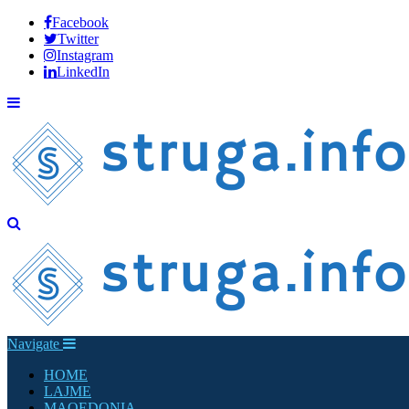
Facebook
Twitter
Instagram
LinkedIn
Navigate
HOME
LAJME
MAQEDONIA