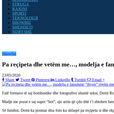
STRUGA
RAJONI
SPORTI
TEKNOLOGJI
SHOWBIZ
SHENDETI
NDRYSHE
Showbiz
Pa reçipeta dhe vetëm me…, modelja e fa
23/05/2020
Share
Tweet
Pinterest
LinkedIn
Tumblr
Email
+
Falë formave të saj bombastike dhe fotografive shumë seksi, Demi Ros
Madje me pozat e saj super “hot”, ajo arrin që çdo ditë t’i shtohen fansa
Së fundmi, Demi ka postuar disa foto ku shfaqet pa reçipeta si dhe 