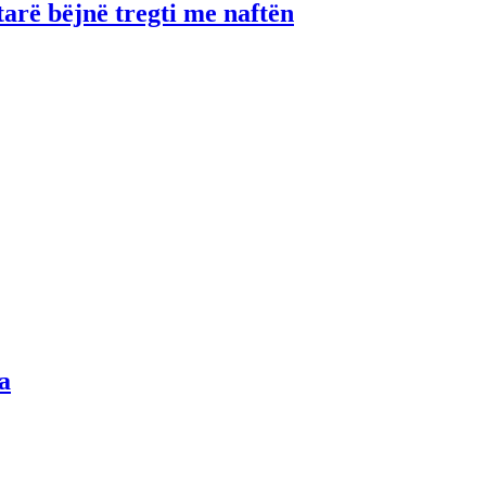
tarë bëjnë tregti me naftën
a