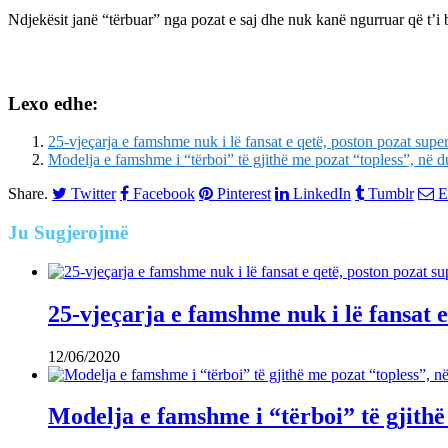
Ndjekësit janë “tërbuar” nga pozat e saj dhe nuk kanë ngurruar që t’
Lexo edhe:
25-vjeçarja e famshme nuk i lë fansat e qetë, poston pozat sup
Modelja e famshme i “tërboi” të gjithë me pozat “topless”, 
Share.
Twitter
Facebook
Pinterest
LinkedIn
Tumblr
E
Ju
Sugjerojmë
25-vjeçarja e famshme nuk i lë fansat 
12/06/2020
Modelja e famshme i “tërboi” të gjit