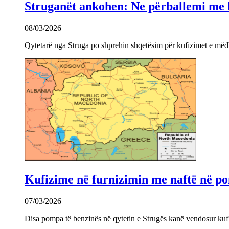
Struganët ankohen: Ne përballemi me ku
08/03/2026
Qytetarë nga Struga po shprehin shqetësim për kufizimet e mëdha
Kufizime në furnizimin me naftë në po
07/03/2026
Disa pompa të benzinës në qytetin e Strugës kanë vendosur kuf