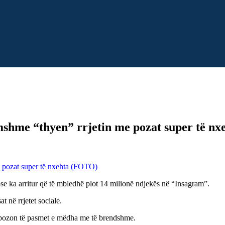
mshme “thyen” rrjetin me pozat super të n
e ka arritur që të mbledhë plot 14 milionë ndjekës në “Insagram”.
t në rrjetet sociale.
ekpozon të pasmet e mëdha me të brendshme.