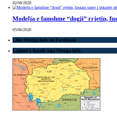
02/06/2020
Modelja e famshme “dogji” rrjetin, fu
05/06/2020
Like Struga.info ne Facebook
Lajmet e fundit nga Struga.info