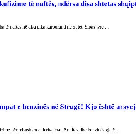
fizime të naftës, ndërsa disa shtetas shqip
 të naftës në disa pika karburanti në qytet. Sipas tyre,…
mpat e benzinës në Strugë! Kjo është arsyej
izime për mbushjen e derivateve të naftës dhe benzinës gjatë…