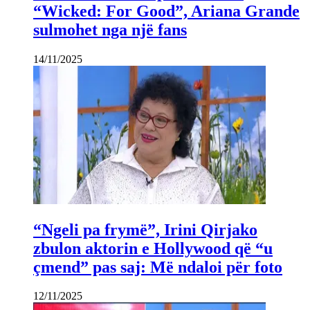
“Wicked: For Good”, Ariana Grande
sulmohet nga një fans
14/11/2025
“Ngeli pa frymë”, Irini Qirjako
zbulon aktorin e Hollywood që “u
çmend” pas saj: Më ndaloi për foto
12/11/2025