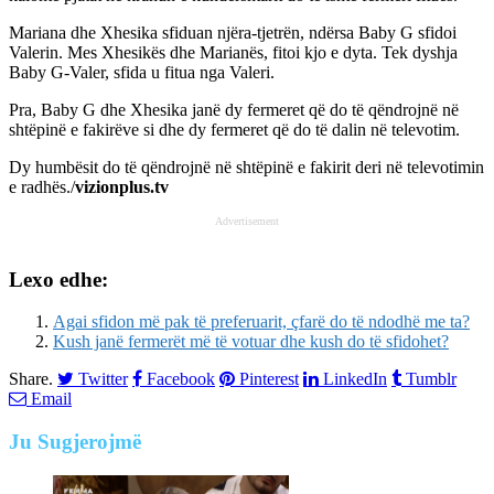
Mariana dhe Xhesika sfiduan njëra-tjetrën, ndërsa Baby G sfidoi
Valerin. Mes Xhesikës dhe Marianës, fitoi kjo e dyta. Tek dyshja
Baby G-Valer, sfida u fitua nga Valeri.
Pra, Baby G dhe Xhesika janë dy fermeret që do të qëndrojnë në
shtëpinë e fakirëve si dhe dy fermeret që do të dalin në televotim.
Dy humbësit do të qëndrojnë në shtëpinë e fakirit deri në televotimin
e radhës./
vizionplus.tv
Advertisement
Lexo edhe:
Agai sfidon më pak të preferuarit, çfarë do të ndodhë me ta?
Kush janë fermerët më të votuar dhe kush do të sfidohet?
Share.
Twitter
Facebook
Pinterest
LinkedIn
Tumblr
Email
Ju
Sugjerojmë