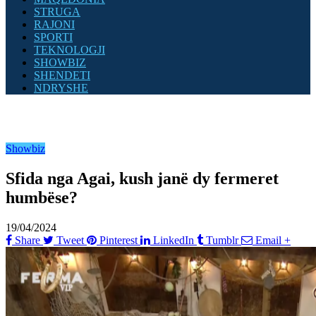
STRUGA
RAJONI
SPORTI
TEKNOLOGJI
SHOWBIZ
SHENDETI
NDRYSHE
Showbiz
Sfida nga Agai, kush janë dy fermeret
humbëse?
19/04/2024
Share
Tweet
Pinterest
LinkedIn
Tumblr
Email
+