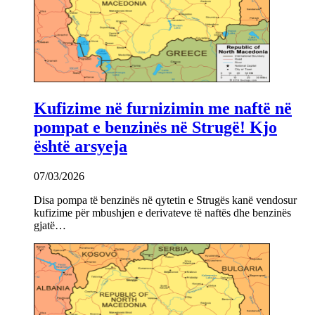
Kufizime në furnizimin me naftë në
pompat e benzinës në Strugë! Kjo
është arsyeja
07/03/2026
Disa pompa të benzinës në qytetin e Strugës kanë vendosur
kufizime për mbushjen e derivateve të naftës dhe benzinës
gjatë…