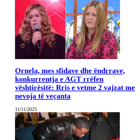
Ornela, mes sfidave dhe ëndrrave,
konkurrentja e AGT rrëfen
vështirësitë: Rris e vetme 2 vajzat me
nevoja të veçanta
11/11/2025