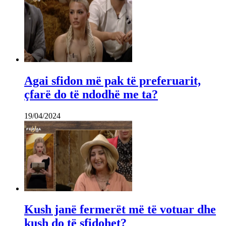
Agai sfidon më pak të preferuarit,
çfarë do të ndodhë me ta?
19/04/2024
Kush janë fermerët më të votuar dhe
kush do të sfidohet?