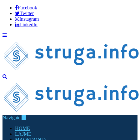
Facebook
Twitter
Instagram
LinkedIn
Navigate
HOME
LAJME
MAQEDONIA