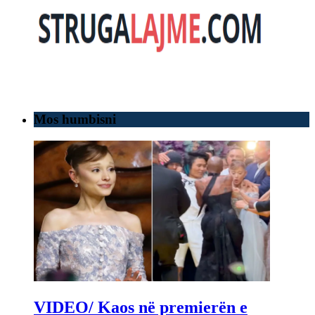
Mos humbisni
VIDEO/ Kaos në premierën e