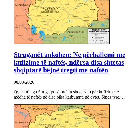
Struganët ankohen: Ne përballemi me
kufizime të naftës, ndërsa disa shtetas
shqiptarë bëjnë tregti me naftën
08/03/2026
Qytetarë nga Struga po shprehin shqetësim për kufizimet e
mëdha të naftës në disa pika karburanti në qytet. Sipas tyre,…