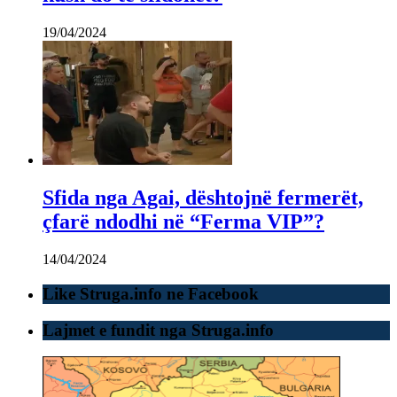
19/04/2024
Sfida nga Agai, dështojnë fermerët,
çfarë ndodhi në “Ferma VIP”?
14/04/2024
Like Struga.info ne Facebook
Lajmet e fundit nga Struga.info