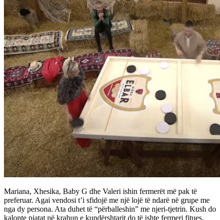
Mariana, Xhesika, Baby G dhe Valeri ishin fermerët më pak të
preferuar. Agai vendosi t’i sfidojë me një lojë të ndarë në grupe me
nga dy persona. Ata duhet të “përballeshin” me njeri-tjetrin. Kush do
kalonte pjatat në krahun e kundërshtarit do të ishte fermeri fitues.