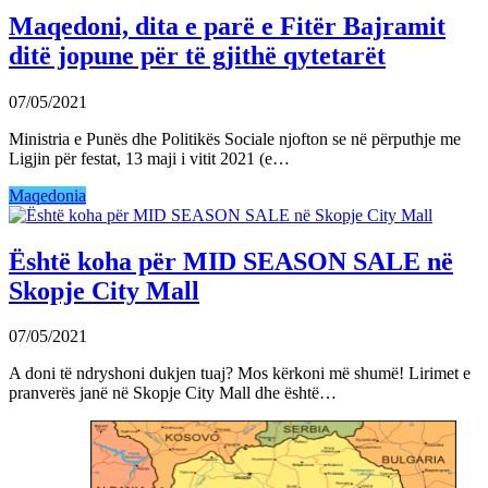
Maqedoni, dita e parë e Fitër Bajramit
ditë jopune për të gjithë qytetarët
07/05/2021
Ministria e Punës dhe Politikës Sociale njofton se në përputhje me
Ligjin për festat, 13 maji i vitit 2021 (e…
Maqedonia
Është koha për MID SEASON SALE në
Skopje City Mall
07/05/2021
A doni të ndryshoni dukjen tuaj? Mos kërkoni më shumë! Lirimet e
pranverës janë në Skopje City Mall dhe është…