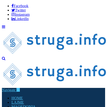
Facebook
Twitter
Instagram
LinkedIn
Navigate
HOME
LAJME
MAQEDONIA