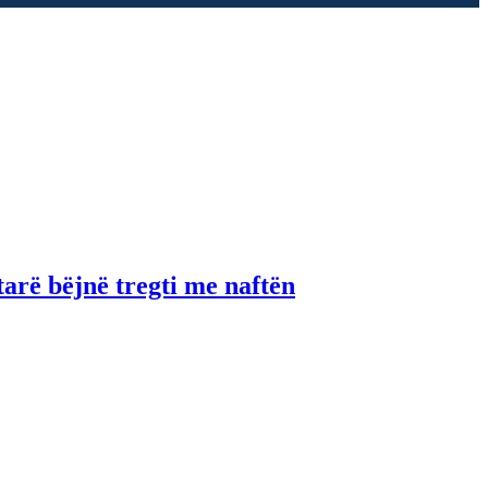
tarë bëjnë tregti me naftën