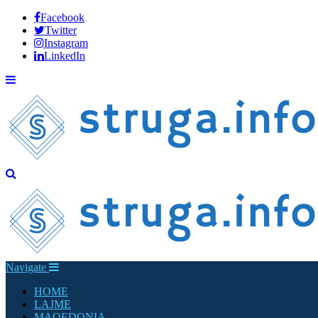
Facebook
Twitter
Instagram
LinkedIn
Navigate
HOME
LAJME
MAQEDONIA