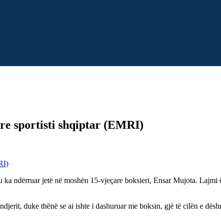
re sportisti shqiptar (EMRI)
u ka ndërruar jetë në moshën 15-vjeçare boksieri, Ensar Mujota. Lajmi ë
ndjerit, duke thënë se ai ishte i dashuruar me boksin, gjë të cilën e dësh