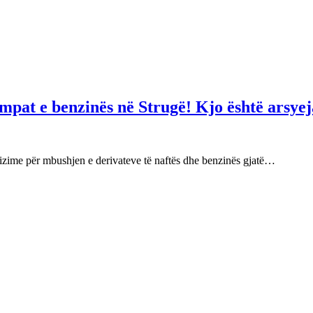
mpat e benzinës në Strugë! Kjo është arsyej
izime për mbushjen e derivateve të naftës dhe benzinës gjatë…