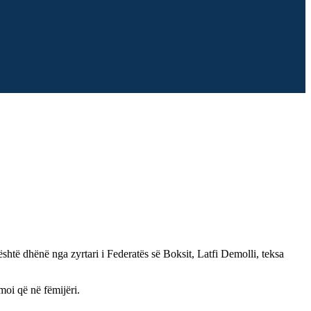
shtë dhënë nga zyrtari i Federatës së Boksit, Latfi Demolli, teksa
moi që në fëmijëri.