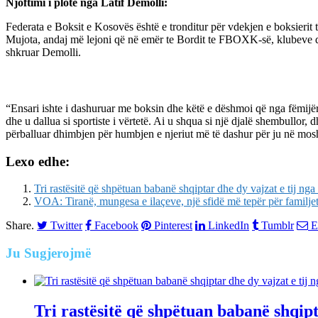
Njoftimi i plotë nga Latif Demolli:
Federata e Boksit e Kosovës është e tronditur për vdekjen e boksierit t
Mujota, andaj më lejoni që në emër te Bordit te FBOXK-së, klubeve dh
shkruar Demolli.
“Ensari ishte i dashuruar me boksin dhe këtë e dëshmoi që nga fëmijëri
dhe u dallua si sportiste i vërtetë. Ai u shqua si një djalë shembullor, d
përballuar dhimbjen për humbjen e njeriut më të dashur për ju në mosh
Lexo edhe:
Tri rastësitë që shpëtuan babanë shqiptar dhe dy vajzat e tij nga 
VOA: Tiranë, mungesa e ilaçeve, një sfidë më tepër për familje
Share.
Twitter
Facebook
Pinterest
LinkedIn
Tumblr
E
Ju
Sugjerojmë
Tri rastësitë që shpëtuan babanë shqipta