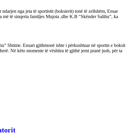
darjen nga jeta të sportistit (boksierit) tonë të zellshëm, Ensar
a më të sinqerta familjes Mujota ,dhe K.B “Skënder Salihu”, ka
hu” Shtime. Ensari gjithmonë ishte i përkushtuar në sportin e boksit
përherë. Në këto momente të vështira të gjithë jemi pranë jush, për ta
atorit