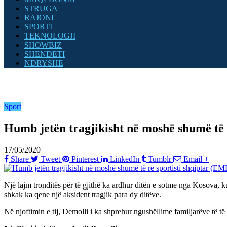
STRUGA
RAJONI
SPORTI
TEKNOLOGJI
SHOWBIZ
SHENDETI
NDRYSHE
Sport
Humb jetën tragjikisht në moshë shumë të 
17/05/2020
Share
Tweet
Pinterest
LinkedIn
Tumblr
Email
+
Një lajm tronditës për të gjithë ka ardhur ditën e sotme nga Kosova, k
shkak ka qene një aksident tragjik para dy ditëve.
Në njoftimin e tij, Demolli i ka shprehur ngushëllime familjarëve të të 