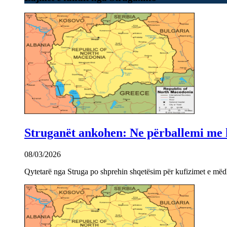
Struganët ankohen: Ne përballemi me ku
08/03/2026
Qytetarë nga Struga po shprehin shqetësim për kufizimet e mëdha