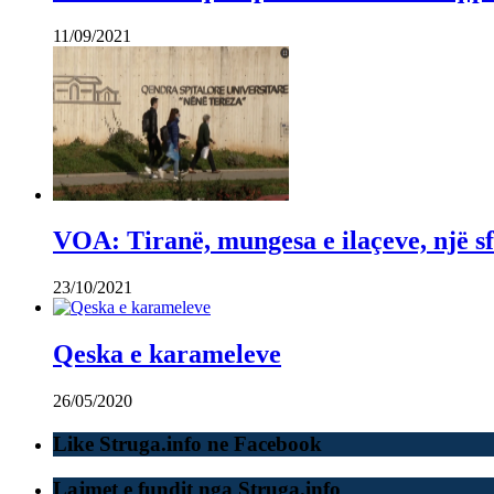
11/09/2021
VOA: Tiranë, mungesa e ilaçeve, një sf
23/10/2021
Qeska e karameleve
26/05/2020
Like Struga.info ne Facebook
Lajmet e fundit nga Struga.info