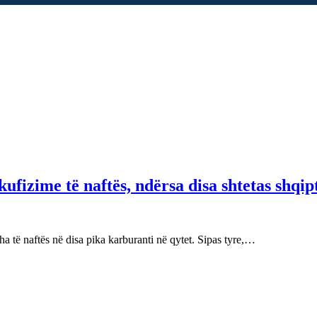
fizime të naftës, ndërsa disa shtetas shqip
 të naftës në disa pika karburanti në qytet. Sipas tyre,…