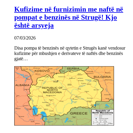
Kufizime në furnizimin me naftë në
pompat e benzinës në Strugë! Kjo
është arsyeja
07/03/2026
Disa pompa të benzinës në qytetin e Strugës kanë vendosur
kufizime për mbushjen e derivateve të naftës dhe benzinës
gjatë…