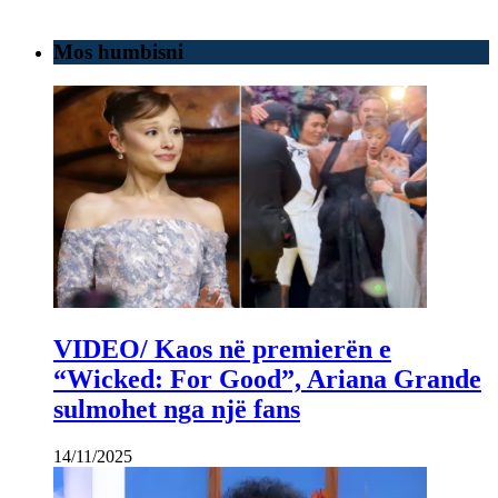
Mos humbisni
VIDEO/ Kaos në premierën e
“Wicked: For Good”, Ariana Grande
sulmohet nga një fans
14/11/2025