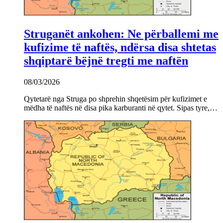
Struganët ankohen: Ne përballemi me
kufizime të naftës, ndërsa disa shtetas
shqiptarë bëjnë tregti me naftën
08/03/2026
Qytetarë nga Struga po shprehin shqetësim për kufizimet e
mëdha të naftës në disa pika karburanti në qytet. Sipas tyre,…