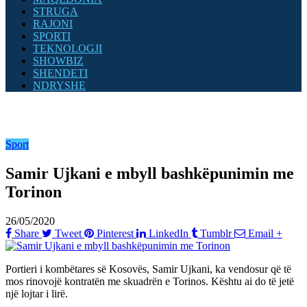
STRUGA
RAJONI
SPORTI
TEKNOLOGJI
SHOWBIZ
SHENDETI
NDRYSHE
Sport
Samir Ujkani e mbyll bashkëpunimin me
Torinon
26/05/2020
Share
Tweet
Pinterest
LinkedIn
Tumblr
Email
+
Portieri i kombëtares së Kosovës, Samir Ujkani, ka vendosur që të
mos rinovojë kontratën me skuadrën e Torinos. Kështu ai do të jetë
një lojtar i lirë.