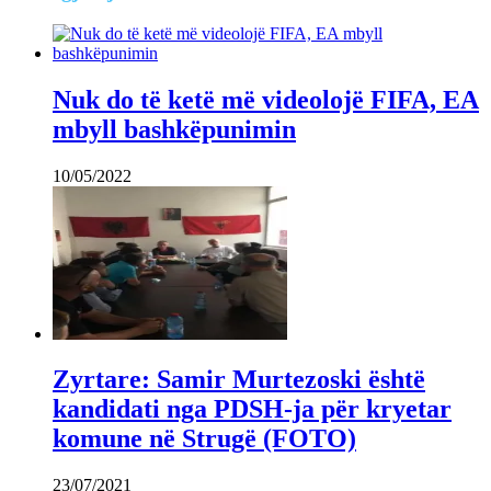
Nuk do të ketë më videolojë FIFA, EA
mbyll bashkëpunimin
10/05/2022
Zyrtare: Samir Murtezoski është
kandidati nga PDSH-ja për kryetar
komune në Strugë (FOTO)
23/07/2021