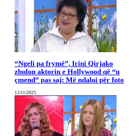
“Ngeli pa frymë”, Irini Qirjako
zbulon aktorin e Hollywood që “u
çmend” pas saj: Më ndaloi për foto
12/11/2025