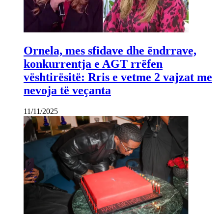
Ornela, mes sfidave dhe ëndrrave,
konkurrentja e AGT rrëfen
vështirësitë: Rris e vetme 2 vajzat me
nevoja të veçanta
11/11/2025