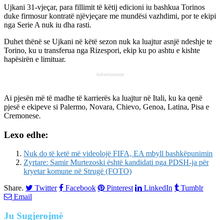
Ujkani 31-vjeçar, para fillimit të këtij edicioni iu bashkua Torinos
duke firmosur kontratë njëvjeçare me mundësi vazhdimi, por te ekipi
nga Serie A nuk iu dha rasti.
Duhet thënë se Ujkani në këtë sezon nuk ka luajtur asnjë ndeshje te
Torino, ku u transferua nga Rizespori, ekip ku po ashtu e kishte
hapësirën e limituar.
Advertisement
Ai pjesën më të madhe të karrierës ka luajtur në Itali, ku ka qenë
pjesë e ekipeve si Palermo, Novara, Chievo, Genoa, Latina, Pisa e
Cremonese.
Lexo edhe:
Nuk do të ketë më videolojë FIFA, EA mbyll bashkëpunimin
Zyrtare: Samir Murtezoski është kandidati nga PDSH-ja për
kryetar komune në Strugë (FOTO)
Share.
Twitter
Facebook
Pinterest
LinkedIn
Tumblr
Email
Ju
Sugjerojmë