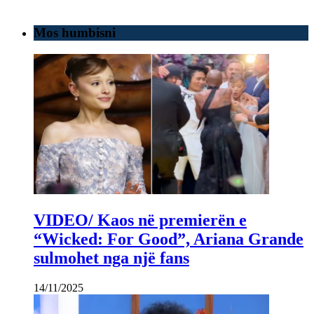
Mos humbisni
VIDEO/ Kaos në premierën e
“Wicked: For Good”, Ariana Grande
sulmohet nga një fans
14/11/2025