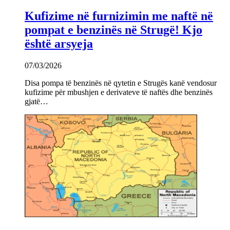
Kufizime në furnizimin me naftë në
pompat e benzinës në Strugë! Kjo
është arsyeja
07/03/2026
Disa pompa të benzinës në qytetin e Strugës kanë vendosur
kufizime për mbushjen e derivateve të naftës dhe benzinës
gjatë…