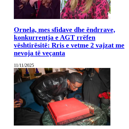
Ornela, mes sfidave dhe ëndrrave,
konkurrentja e AGT rrëfen
vështirësitë: Rris e vetme 2 vajzat me
nevoja të veçanta
11/11/2025