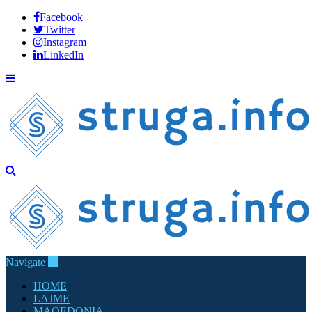
Facebook
Twitter
Instagram
LinkedIn
Navigate
HOME
LAJME
MAQEDONIA