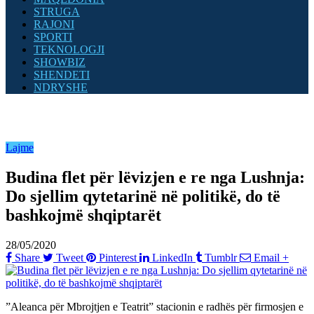
STRUGA
RAJONI
SPORTI
TEKNOLOGJI
SHOWBIZ
SHENDETI
NDRYSHE
Lajme
Budina flet për lëvizjen e re nga Lushnja:
Do sjellim qytetarinë në politikë, do të
bashkojmë shqiptarët
28/05/2020
Share
Tweet
Pinterest
LinkedIn
Tumblr
Email
+
”Aleanca për Mbrojtjen e Teatrit” stacionin e radhës për firmosjen e