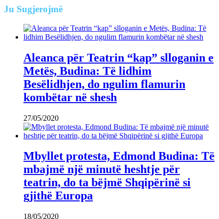
Ju
Sugjerojmë
Aleanca për Teatrin “kap” slloganin e
Metës, Budina: Të lidhim
Besëlidhjen, do ngulim flamurin
kombëtar në shesh
27/05/2020
Mbyllet protesta, Edmond Budina: Të
mbajmë një minutë heshtje për
teatrin, do ta bëjmë Shqipërinë si
gjithë Europa
18/05/2020