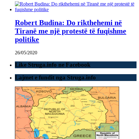
Robert Budina: Do rikthehemi në
Tiranë me një protestë të fuqishme
politike
26/05/2020
Like Struga.info ne Facebook
Lajmet e fundit nga Struga.info