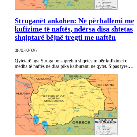
Struganët ankohen: Ne përballemi me
kufizime të naftës, ndërsa disa shtetas
shqiptarë bëjnë tregti me naftën
08/03/2026
Qytetarë nga Struga po shprehin shqetësim për kufizimet e
mëdha të naftës në disa pika karburanti në qytet. Sipas tyre,…