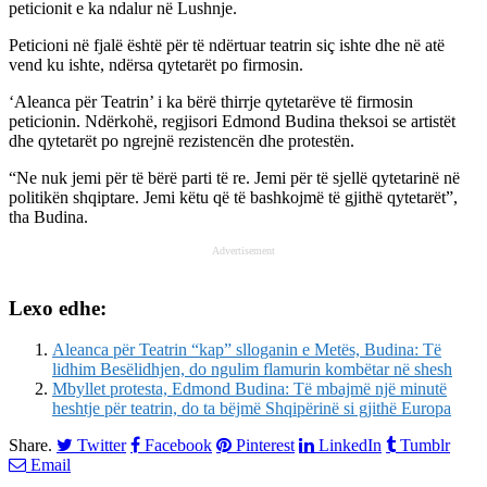
peticionit e ka ndalur në Lushnje.
Peticioni në fjalë është për të ndërtuar teatrin siç ishte dhe në atë
vend ku ishte, ndërsa qytetarët po firmosin.
‘Aleanca për Teatrin’ i ka bërë thirrje qytetarëve të firmosin
peticionin. Ndërkohë, regjisori Edmond Budina theksoi se artistët
dhe qytetarët po ngrejnë rezistencën dhe protestën.
“Ne nuk jemi për të bërë parti të re. Jemi për të sjellë qytetarinë në
politikën shqiptare. Jemi këtu që të bashkojmë të gjithë qytetarët”,
tha Budina.
Advertisement
Lexo edhe:
Aleanca për Teatrin “kap” slloganin e Metës, Budina: Të
lidhim Besëlidhjen, do ngulim flamurin kombëtar në shesh
Mbyllet protesta, Edmond Budina: Të mbajmë një minutë
heshtje për teatrin, do ta bëjmë Shqipërinë si gjithë Europa
Share.
Twitter
Facebook
Pinterest
LinkedIn
Tumblr
Email