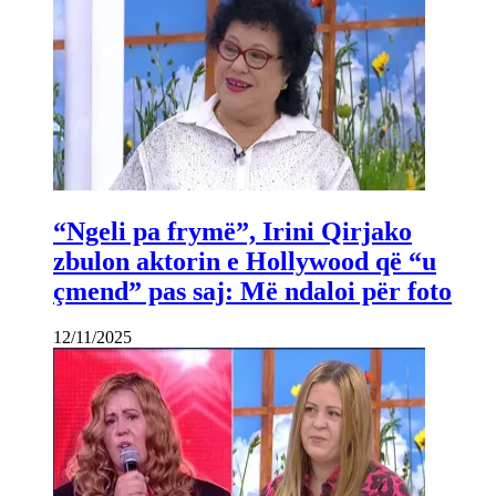
“Ngeli pa frymë”, Irini Qirjako
zbulon aktorin e Hollywood që “u
çmend” pas saj: Më ndaloi për foto
12/11/2025