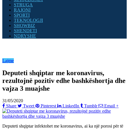
STRUGA
RAJONI
SPORTI
TEKNOLOGJI
SHOWBIZ
SHENDETI
NDRYSHE
Lajme
Deputeti shqiptar me koronavirus,
rezultojnë pozitiv edhe bashkëshortja dhe
vajza 3 muajshe
31/05/2020
Share
Tweet
Pinterest
LinkedIn
Tumblr
Email
+
Deputeti shqiptar infektohet me koronavirus, ai ka një porosi për të