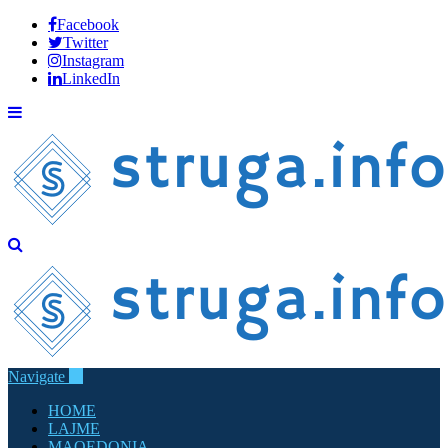
Facebook
Twitter
Instagram
LinkedIn
Navigate
HOME
LAJME
MAQEDONIA