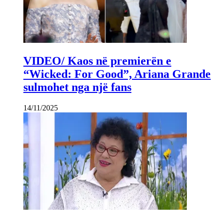
VIDEO/ Kaos në premierën e
“Wicked: For Good”, Ariana Grande
sulmohet nga një fans
14/11/2025