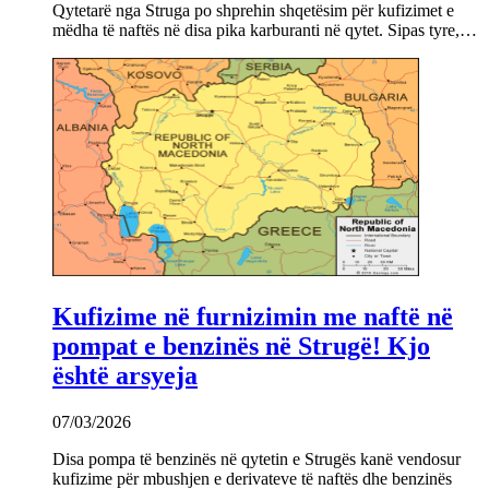
Qytetarë nga Struga po shprehin shqetësim për kufizimet e
mëdha të naftës në disa pika karburanti në qytet. Sipas tyre,…
Kufizime në furnizimin me naftë në
pompat e benzinës në Strugë! Kjo
është arsyeja
07/03/2026
Disa pompa të benzinës në qytetin e Strugës kanë vendosur
kufizime për mbushjen e derivateve të naftës dhe benzinës