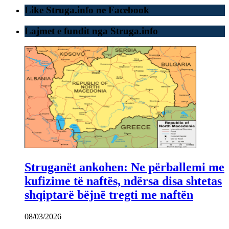
Like Struga.info ne Facebook
Lajmet e fundit nga Struga.info
Struganët ankohen: Ne përballemi me
kufizime të naftës, ndërsa disa shtetas
shqiptarë bëjnë tregti me naftën
08/03/2026