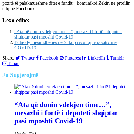
pozitë të palakmueshme ditët e fundit”, komunikoi Zekiri në profilin
e tij në Facebook.
Lexo edhe:
“Ata që donin vdekjen time…”, mesazhi i fortë i deputeti
shqiptar pasi mposhti Covid-19
Edhe dy mësimdhënës në Shkup rezultojnë pozitiv me
COVID-19
Share.
Twitter
Facebook
Pinterest
LinkedIn
Tumblr
Email
Ju
Sugjerojmë
“Ata që donin vdekjen time…”,
mesazhi i fortë i deputeti shqiptar
pasi mposhti Covid-19
16/06/2020