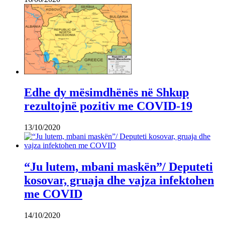
Edhe dy mësimdhënës në Shkup
rezultojnë pozitiv me COVID-19
13/10/2020
“Ju lutem, mbani maskën”/ Deputeti
kosovar, gruaja dhe vajza infektohen
me COVID
14/10/2020