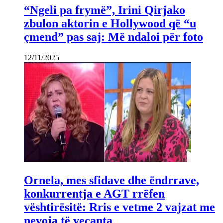
“Ngeli pa frymë”, Irini Qirjako
zbulon aktorin e Hollywood që “u
çmend” pas saj: Më ndaloi për foto
12/11/2025
Ornela, mes sfidave dhe ëndrrave,
konkurrentja e AGT rrëfen
vështirësitë: Rris e vetme 2 vajzat me
nevoja të veçanta