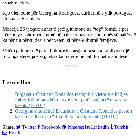
aspak e lehtë.
Kjo vlen edhe për Georgina Rodriguez, dashurinë e yllit portugez,
Cristiano Ronaldos.
Modelja 26 vjeçare duhet të jetë gjithmonë në “top” formë, e për
këtë arsye ushtrohet shumë në palestër pavarësisht kohës së pakët që
ka për t’u përkujdesur për veten, si nënë e shumë fëmijëve.
Vetëm pak orë më parë, bukuroshja argjentinase ka publikuar një
foto nga stërvitja e saj, teksa ka nxjerrë në pah format mahnitëse.
Advertisement
Lexo edhe:
Binjakët e Cristiano Ronaldos festojnë 2-vjetorin e lindjes,
futbollistin e famshëm nuk e keni parë asnjëherë të veshur
kështu (FOTO)
Georgina shtatzënë? E dashura e Cristiano Ronaldos poston
këto foto dhe rrjeti “shpërtheu” me komente (FOTO)
Share.
Twitter
Facebook
Pinterest
LinkedIn
Tumblr
Email