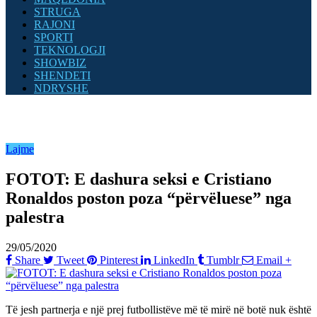
STRUGA
RAJONI
SPORTI
TEKNOLOGJI
SHOWBIZ
SHENDETI
NDRYSHE
Lajme
FOTOT: E dashura seksi e Cristiano
Ronaldos poston poza “përvëluese” nga
palestra
29/05/2020
Share
Tweet
Pinterest
LinkedIn
Tumblr
Email
+
Të jesh partnerja e një prej futbollistëve më të mirë në botë nuk është