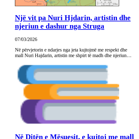
Një vit pa Nuri Hjdarin, artistin dhe
njeriun e dashur nga Struga
07/03/2026
Në përvjetorin e ndarjes nga jeta kujtojmë me respekt dhe
mall Nuri Hajdarin, artistin me shpirt të madh dhe njeriun…
Në Ditën e Mësuesit, e kujtoj me mall