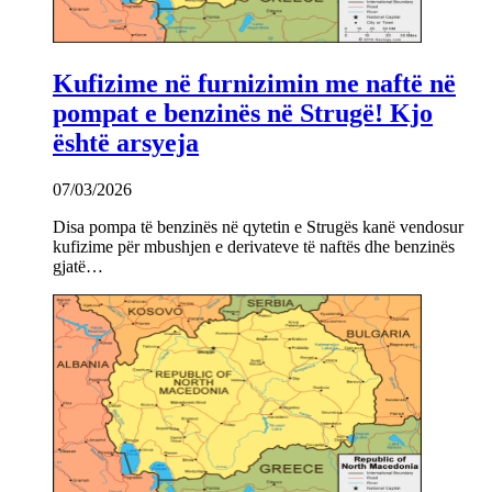
Kufizime në furnizimin me naftë në
pompat e benzinës në Strugë! Kjo
është arsyeja
07/03/2026
Disa pompa të benzinës në qytetin e Strugës kanë vendosur
kufizime për mbushjen e derivateve të naftës dhe benzinës
gjatë…