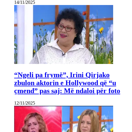
14/11/2025
“Ngeli pa frymë”, Irini Qirjako
zbulon aktorin e Hollywood që “u
çmend” pas saj: Më ndaloi për foto
12/11/2025