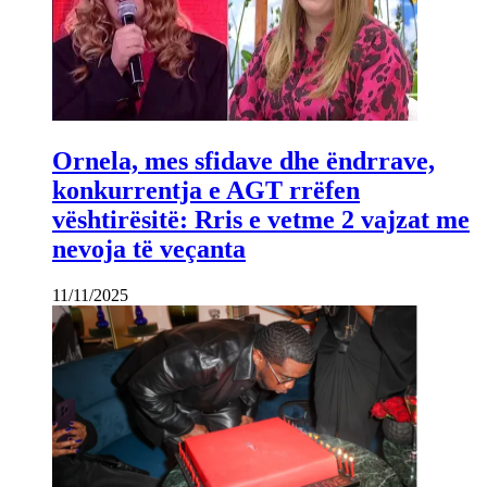
Ornela, mes sfidave dhe ëndrrave,
konkurrentja e AGT rrëfen
vështirësitë: Rris e vetme 2 vajzat me
nevoja të veçanta
11/11/2025