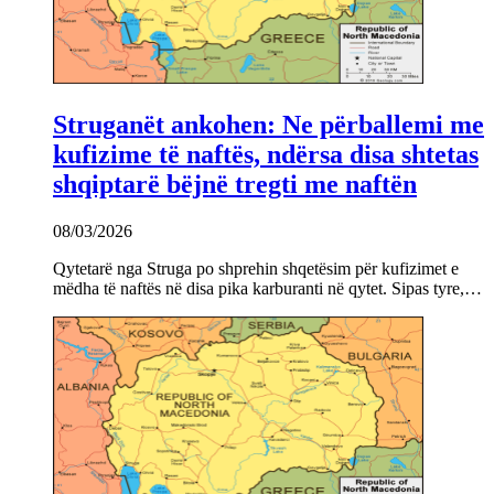
Struganët ankohen: Ne përballemi me
kufizime të naftës, ndërsa disa shtetas
shqiptarë bëjnë tregti me naftën
08/03/2026
Qytetarë nga Struga po shprehin shqetësim për kufizimet e
mëdha të naftës në disa pika karburanti në qytet. Sipas tyre,…