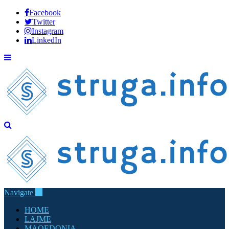
Facebook
Twitter
Instagram
LinkedIn
Navigate
HOME
LAJME
MAQEDONIA