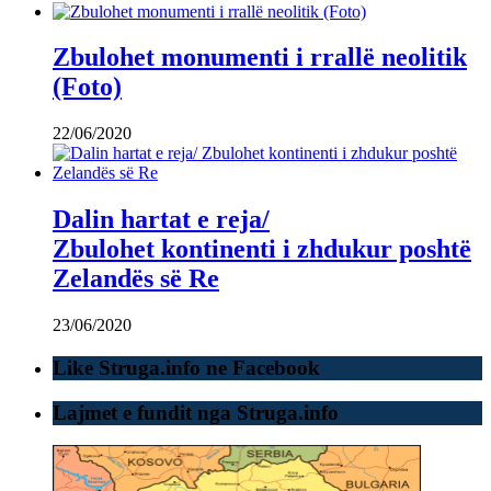
Zbulohet monumenti i rrallë neolitik
(Foto)
22/06/2020
Dalin hartat e reja/
Zbulohet kontinenti i zhdukur poshtë
Zelandës së Re
23/06/2020
Like Struga.info ne Facebook
Lajmet e fundit nga Struga.info