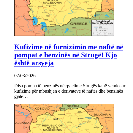
Kufizime në furnizimin me naftë në
pompat e benzinës në Strugë! Kjo
është arsyeja
07/03/2026
Disa pompa të benzinës në qytetin e Strugës kanë vendosur
kufizime për mbushjen e derivateve të naftës dhe benzinës
gjatë…