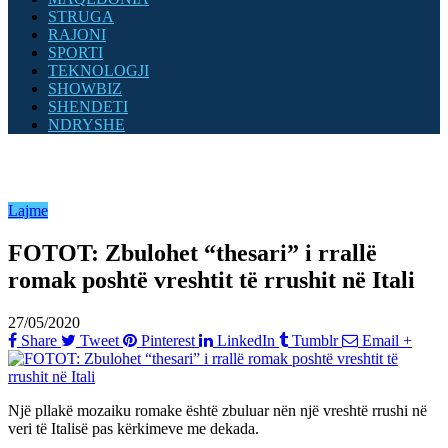
STRUGA
RAJONI
SPORTI
TEKNOLOGJI
SHOWBIZ
SHENDETI
NDRYSHE
Lajme
FOTOT: Zbulohet “thesari” i rrallë
romak poshtë vreshtit të rrushit në Itali
27/05/2020
Share
Tweet
Pinterest
LinkedIn
Tumblr
Email
+
Një pllakë mozaiku romake është zbuluar nën një vreshtë rrushi në
veri të Italisë pas kërkimeve me dekada.