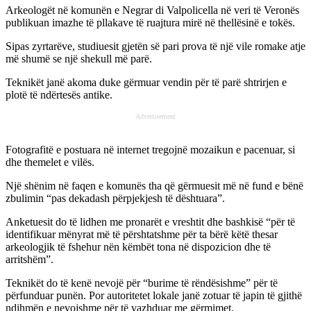
Arkeologët në komunën e Negrar di Valpolicella në veri të Veronës
publikuan imazhe të pllakave të ruajtura mirë në thellësinë e tokës.
Sipas zyrtarëve, studiuesit gjetën së pari prova të një
vile romake
atje
më shumë se një shekull më parë.
Teknikët janë akoma duke gërmuar vendin për të parë shtrirjen e
plotë të ndërtesës antike.
Advertisement
Fotografitë e postuara në internet tregojnë mozaikun e pacenuar, si
dhe themelet e vilës.
Një shënim në faqen e komunës tha që gërmuesit më në fund e bënë
zbulimin “pas dekadash përpjekjesh të dështuara”.
Anketuesit do të lidhen me pronarët e vreshtit dhe bashkisë “për të
identifikuar mënyrat më të përshtatshme për ta bërë këtë thesar
arkeologjik të fshehur nën këmbët tona në dispozicion dhe të
arritshëm”.
Teknikët do të kenë nevojë për “burime të rëndësishme” për të
përfunduar punën. Por autoritetet lokale janë zotuar të japin të gjithë
ndihmën e nevojshme për të vazhduar me gërmimet.