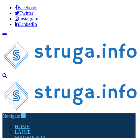
Facebook
Twitter
Instagram
LinkedIn
Navigate
HOME
LAJME
MAQEDONIA