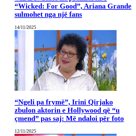
“Wicked: For Good”, Ariana Grande
sulmohet nga një fans
14/11/2025
“Ngeli pa frymë”, Irini Qirjako
zbulon aktorin e Hollywood që “u
çmend” pas saj: Më ndaloi për foto
12/11/2025