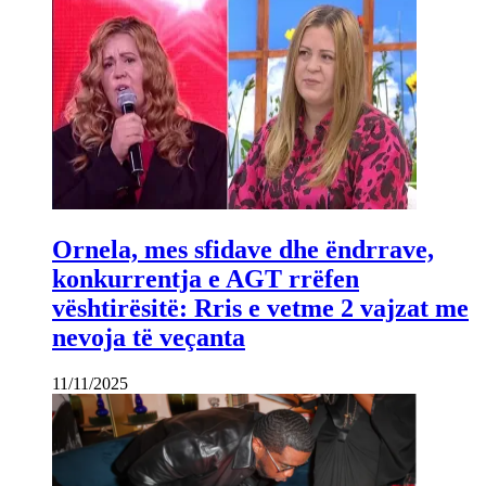
Ornela, mes sfidave dhe ëndrrave,
konkurrentja e AGT rrëfen
vështirësitë: Rris e vetme 2 vajzat me
nevoja të veçanta
11/11/2025