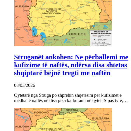
Struganët ankohen: Ne përballemi me
kufizime të naftës, ndërsa disa shtetas
shqiptarë bëjnë tregti me naftën
08/03/2026
Qytetarë nga Struga po shprehin shqetësim për kufizimet e
mëdha të naftës në disa pika karburanti në qytet. Sipas tyre,…