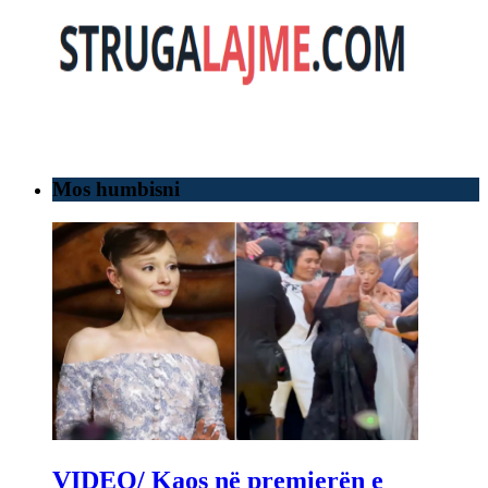
Mos humbisni
VIDEO/ Kaos në premierën e