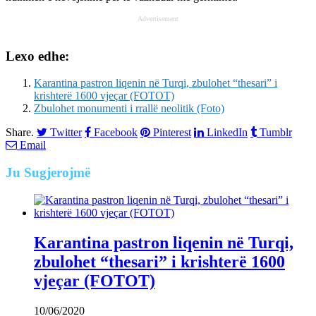
Advertisement
Lexo edhe:
Karantina pastron liqenin në Turqi, zbulohet “thesari” i
krishterë 1600 vjeçar (FOTOT)
Zbulohet monumenti i rrallë neolitik (Foto)
Share.
Twitter
Facebook
Pinterest
LinkedIn
Tumblr
Email
Ju
Sugjerojmë
Karantina pastron liqenin në Turqi,
zbulohet “thesari” i krishterë 1600
vjeçar (FOTOT)
10/06/2020