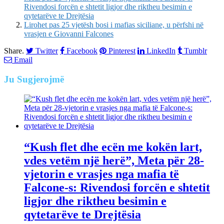
Rivendosi forcën e shtetit ligjor dhe riktheu besimin e
qytetarëve te Drejtësia
Lirohet pas 25 vjetësh bosi i mafias siciliane, u përfshi në
vrasjen e Giovanni Falcones
Share.
Twitter
Facebook
Pinterest
LinkedIn
Tumblr
Email
Ju
Sugjerojmë
“Kush flet dhe ecën me kokën lart,
vdes vetëm një herë”, Meta për 28-
vjetorin e vrasjes nga mafia të
Falcone-s: Rivendosi forcën e shtetit
ligjor dhe riktheu besimin e
qytetarëve te Drejtësia