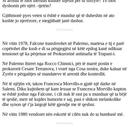
Si arrinin të mos ulërinin kundër thjesht për tu shfryrë? Të mos
dyshonin për njëri –tjetrin?
Gjithmonë pyes veten si është e mundur që të duheshin në ato
kushte jo njerëzore, e megjithatë janë dashur.
Advertisement
Në vitin 1978, Falcone transferohet në Palermo, martesa e tij e parë
copëtohet dhe kush e di sa përgjegjësi në këtë epilog kanë ndikuar
tensionet që ka përjetuar në Prokurorinë antimafia të Trapani-t.
Në Palermo thirret nga Rocco Chinnici, për të marrë postin e
prokurorit Cesare Terranova, i vrarë nga Cosa nostra, duke kaluar në
Zyrën e përgatitjes së mandateve të arrestit dhe kontrollit.
Në të njëjtin vit, takon Francesca Morvillo-n gjatë një darke në
Salemi. Diku kujtohem që kam lexuar se Francesca Morvillo kupton
se është joshur nga Falcone, i cili nuk lë rast pa u munduar që ta bëjë
të qeshë, merr në kujdes humorin e saj, pasi e shikon melankolike
dhe synon që t’ja largojë këtë gjendje me të qeshur.
Në vitin 1980 vendoset nën eskortë të cilën nuk do ta humbasë më.
Advertisement