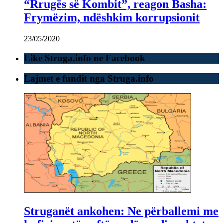
“Rrugës së Kombit”, reagon Basha:
Frymëzim, ndëshkim korrupsionit
23/05/2020
Like Struga.info ne Facebook
Lajmet e fundit nga Struga.info
Struganët ankohen: Ne përballemi me