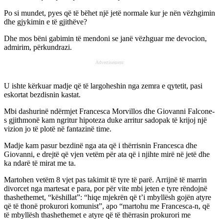
Po si mundet, pyes që të bëhet një jetë normale kur je nën vëzhgimin
dhe gjykimin e të gjithëve?
Dhe mos bëni gabimin të mendoni se janë vëzhguar me devocion,
admirim, përkundrazi.
Advertisement
U ishte kërkuar madje që të largoheshin nga zemra e qytetit, pasi
eskortat bezdisnin kastat.
Mbi dashurinë ndërmjet Francesca Morvillos dhe Giovanni Falcone-
s gjithmonë kam ngritur hipoteza duke arritur sadopak të krijoj një
vizion jo të plotë në fantazinë time.
Madje kam pasur bezdinë nga ata që i thërrisnin Francesca dhe
Giovanni, e drejtë që vjen vetëm për ata që i njihte mirë në jetë dhe
ka ndarë të mirat me ta.
Martohen vetëm 8 vjet pas takimit të tyre të parë. Arrijnë të marrin
divorcet nga martesat e para, por për vite mbi jeten e tyre rëndojnë
thashethemet, “këshillat”: “hiqe mjekrën që t’i mbyllësh gojën atyre
që të thonë prokurori komunist”, apo “martohu me Francesca-n, që
të mbyllësh thashethemet e atyre që të thërrasin prokurori me