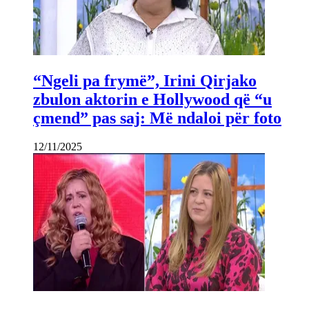
“Ngeli pa frymë”, Irini Qirjako
zbulon aktorin e Hollywood që “u
çmend” pas saj: Më ndaloi për foto
12/11/2025