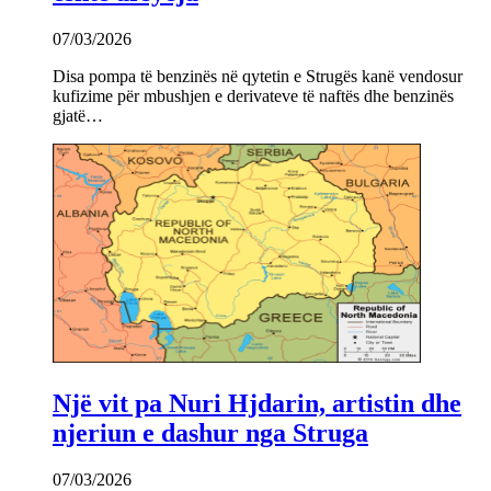
07/03/2026
Disa pompa të benzinës në qytetin e Strugës kanë vendosur
kufizime për mbushjen e derivateve të naftës dhe benzinës
gjatë…
Një vit pa Nuri Hjdarin, artistin dhe
njeriun e dashur nga Struga
07/03/2026