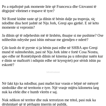
Po a mjaftojnë pak momente lirie që Francesca dhe Giovanni të
dëgjojnë vibrimet e trupave të tyre?
Në Romë kishte raste që ja dilnin të bënin dalje pa truproja, siҫ
ndodhte disa herë jashtë në Nju Jork, Greqi apo gjetkë. E në këto
momente si vepronin?
Ja dilnin që të ndjeheshin më të lirshëm, thuajse si me pushime? Ose
ndiheshin ndryshe pasi ishin mësuar me gjendjen e nderë?
Ҫdo kush do të pyeste si ja bënin pasi edhe në SHBA apo Greqi
mund të sulmoheshin, pasi në Nju Jork ishte e fortë Cosa Nostra,
apo edhe në Romë(shpesh dilnin në kinema pa u mbrojtur natën kur
e dinin se mafiozët i ndiqnin edhe në kryeqytet) por sërish ishin pa
eskortë?
Advertisement
Në fakt kjo ka ndodhur, pasi mafiet kur vrasin e bëjnë në mënyrë
simbolike dhe në territorin e tyre. Një vrasje mijëra kilometra larg
nuk ka efekt dhe e humb vlerën e saj.
Nuk ndikon në territor dhe nuk terrorizon me tritol, pasi nuk ka
dëshmitarë që të përhapin tmerrin në publik.