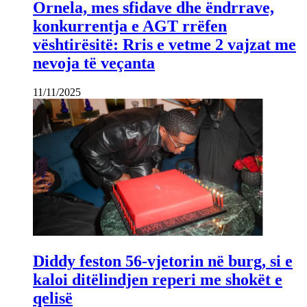
Ornela, mes sfidave dhe ëndrrave,
konkurrentja e AGT rrëfen
vështirësitë: Rris e vetme 2 vajzat me
nevoja të veçanta
11/11/2025
Diddy feston 56-vjetorin në burg, si e
kaloi ditëlindjen reperi me shokët e
qelisë