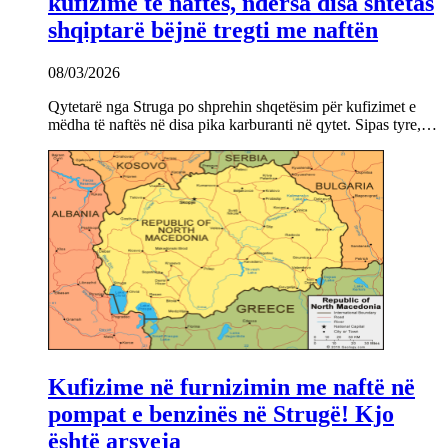
kufizime të naftës, ndërsa disa shtetas
shqiptarë bëjnë tregti me naftën
08/03/2026
Qytetarë nga Struga po shprehin shqetësim për kufizimet e
mëdha të naftës në disa pika karburanti në qytet. Sipas tyre,…
Kufizime në furnizimin me naftë në
pompat e benzinës në Strugë! Kjo
është arsyeja