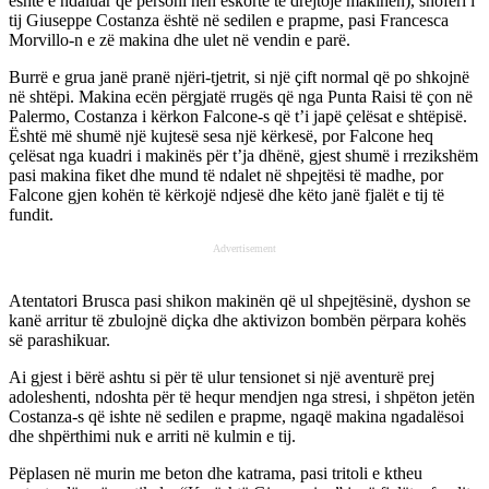
është e ndaluar që personi nën eskortë të drejtojë makinën), shoferi i
tij Giuseppe Costanza është në sedilen e prapme, pasi Francesca
Morvillo-n e zë makina dhe ulet në vendin e parë.
Burrë e grua janë pranë njëri-tjetrit, si një ҫift normal që po shkojnë
në shtëpi. Makina ecën përgjatë rrugës që nga Punta Raisi të ҫon në
Palermo, Costanza i kërkon Falcone-s që t’i japë ҫelësat e shtëpisë.
Është më shumë një kujtesë sesa një kërkesë, por Falcone heq
ҫelësat nga kuadri i makinës për t’ja dhënë, gjest shumë i rrezikshëm
pasi makina fiket dhe mund të ndalet në shpejtësi të madhe, por
Falcone gjen kohën të kërkojë ndjesë dhe këto janë fjalët e tij të
fundit.
Advertisement
Atentatori Brusca pasi shikon makinën që ul shpejtësinë, dyshon se
kanë arritur të zbulojnë diҫka dhe aktivizon bombën përpara kohës
së parashikuar.
Ai gjest i bërë ashtu si për të ulur tensionet si një aventurë prej
adoleshenti, ndoshta për të hequr mendjen nga stresi, i shpëton jetën
Costanza-s që ishte në sedilen e prapme, ngaqë makina ngadalësoi
dhe shpërthimi nuk e arriti në kulmin e tij.
Pëplasen në murin me beton dhe katrama, pasi tritoli e ktheu