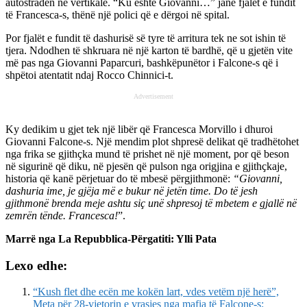
autostradën në vertikale. “Ku është Giovanni…” janë fjalët e fundit
të Francesca-s, thënë një polici që e dërgoi në spital.
Por fjalët e fundit të dashurisë së tyre të arritura tek ne sot ishin të
tjera. Ndodhen të shkruara në një karton të bardhë, që u gjetën vite
më pas nga Giovanni Paparcuri, bashkëpunëtor i Falcone-s që i
shpëtoi atentatit ndaj Rocco Chinnici-t.
Advertisement
Ky dedikim u gjet tek një libër që Francesca Morvillo i dhuroi
Giovanni Falcone-s. Një mendim plot shpresë delikat që tradhëtohet
nga frika se gjithҫka mund të prishet në një moment, por që beson
në sigurinë që diku, në pjesën që pulson nga origjina e gjithҫkaje,
historia që kanë përjetuar do të mbesë përgjithmonë:
“Giovanni,
dashuria ime, je gjëja më e bukur në jetën time. Do të jesh
gjithmonë brenda meje ashtu siҫ unë shpresoj të mbetem e gjallë në
zemrën tënde. Francesca!
”.
Marrë nga La Repubblica-
Përgatiti: Ylli Pata
Lexo edhe:
“Kush flet dhe ecën me kokën lart, vdes vetëm një herë”,
Meta për 28-vjetorin e vrasjes nga mafia të Falcone-s: