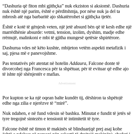
“Dashuria që fiton mbi gjithҫka” nuk ekziston si aksiomë. Dashuria
nuk është një parim, është e përditshmja, por nëse nuk ja del ta
mbrosh atë nga barbaritë ajo shkatërrohet si gjithҫka tjetër.
Është e kotë të gënjesh veten, një jetë absurd bën që të kesh edhe një
marrëdhënie absurde: vetmi, tension, izolim, dyshim, madje edhe
rrëmujë, malinkoni e mbi të gjitha mungesë qetësie shpirtërore.
Dashurua vdes në këto kushte, mbijeton vetëm aspekti metafizik i
saj, pjesa më e panevojshme.
Pas tentativës për atentat në hotelin
Addaura
, Falcone donte të
divorcohej nga Francesca për ta shpëtuar, për të evituar që edhe ajo
të ishte një shënjestër e mafias.
Advertisement
Por kupton se ka një oqean balte kundër tij, dëshiron ta shpëtojë
edhe nga zilia e njerëzve të “mirë”.
Nuk ndahen, e në fund vdesin së bashku. Minutat e fundit të jetës së
tyre tregojnë sintezën e tensionit të intimitetit të tyre.
Falcone është në timon të makinës së blinduar(që prej asaj kohe