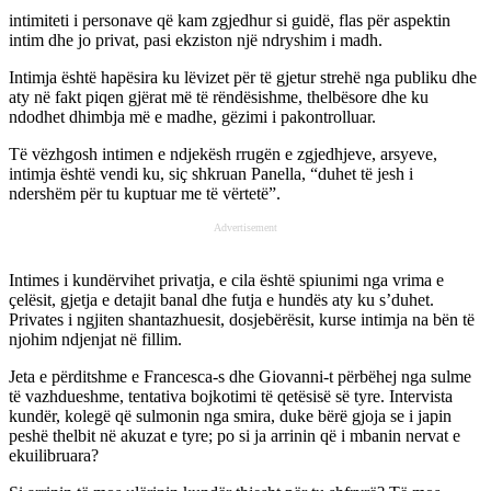
intimiteti i personave që kam zgjedhur si guidë, flas për aspektin
intim dhe jo privat, pasi ekziston një ndryshim i madh.
Intimja është hapësira ku lëvizet për të gjetur strehë nga publiku dhe
aty në fakt piqen gjërat më të rëndësishme, thelbësore dhe ku
ndodhet dhimbja më e madhe, gëzimi i pakontrolluar.
Të vëzhgosh intimen e ndjekësh rrugën e zgjedhjeve, arsyeve,
intimja është vendi ku, siҫ shkruan Panella, “duhet të jesh i
ndershëm për tu kuptuar me të vërtetë”.
Advertisement
Intimes i kundërvihet privatja, e cila është spiunimi nga vrima e
ҫelësit, gjetja e detajit banal dhe futja e hundës aty ku s’duhet.
Privates i ngjiten shantazhuesit, dosjebërësit, kurse intimja na bën të
njohim ndjenjat në fillim.
Jeta e përditshme e Francesca-s dhe Giovanni-t përbëhej nga sulme
të vazhdueshme, tentativa bojkotimi të qetësisë së tyre. Intervista
kundër, kolegë që sulmonin nga smira, duke bërë gjoja se i japin
peshë thelbit në akuzat e tyre; po si ja arrinin që i mbanin nervat e
ekuilibruara?