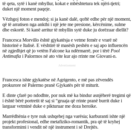
të qeta, sytë i kanë mbyllur, kokat e mbështetura tek njëri-tjetri;
duket një moment paqeje.
Vëzhgoj foton e mendoj; si ja kanë dalë, qoftë edhe për një moment,
që të arratisen nga ankthi i një jete me presione, kërcënime, sulme
dhe eskortë. Si kanë arritur të mbyllin sytë duke ju dorëzuar diellit?
Francesca Morvillo është gjykatësja e vetme femër e vrarë në
historinë e Italisë. E vështirë të masësh peshën e saj apo influencën
në zgjedhjet që jo vetëm Falcone ka ndërmarrë, por i tërë
Pool
Antimafia
i Palormos në ato vite kur ajo rrinte me Giovani-n.
Advertisement
Francesca ishte gjykatëse në Agrigento, e më pas zëvendës
prokurore në Palermo pranë Gjykatës për të miturit.
E dinte ҫfarë po ndodhte, por nuk më ka bindur asnjëherë tregimi që
i është bërë portretit të saj si “gruaja që rrinte pranë burrit duke i
larguar vetminë duke e pikturuar me doza heroike.
Marrëdhënia e tyre nuk ushqehej nga varësia; karburanti ishte një
projekt profesional, edhe metafiziko-romantik, pra që të kryhej
transformimi i vendit në një instrument i së Drejtës.