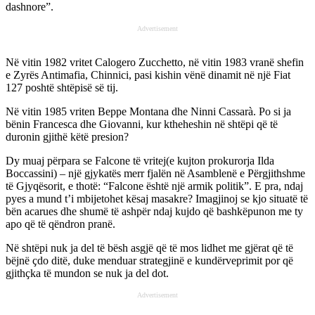
dashnore”.
Advertisement
Në vitin 1982 vritet Calogero Zucchetto, në vitin 1983 vranë shefin
e Zyrës Antimafia, Chinnici, pasi kishin vënë dinamit në një Fiat
127 poshtë shtëpisë së tij.
Në vitin 1985 vriten Beppe Montana dhe Ninni Cassarà. Po si ja
bënin Francesca dhe Giovanni, kur ktheheshin në shtëpi që të
duronin gjithë këtë presion?
Dy muaj përpara se Falcone të vritej(e kujton prokurorja Ilda
Boccassini) – një gjykatës merr fjalën në Asamblenë e Përgjithshme
të Gjyqësorit, e thotë: “Falcone është një armik politik”. E pra, ndaj
pyes a mund t’i mbijetohet kësaj masakre? Imagjinoj se kjo situatë të
bën acarues dhe shumë të ashpër ndaj kujdo që bashkëpunon me ty
apo që të qëndron pranë.
Në shtëpi nuk ja del të bësh asgjë që të mos lidhet me gjërat që të
bëjnë ҫdo ditë, duke menduar strategjinë e kundërveprimit por që
gjithҫka të mundon se nuk ja del dot.
Advertisement