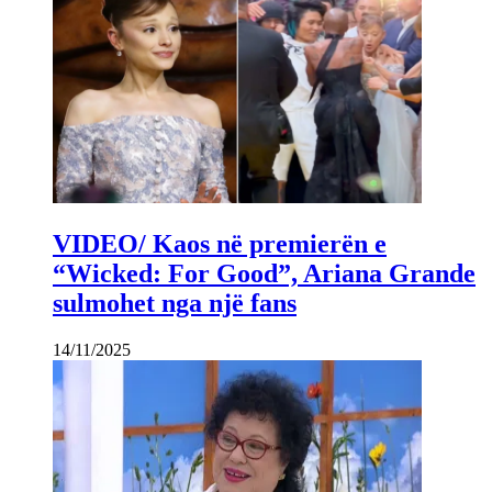
VIDEO/ Kaos në premierën e
“Wicked: For Good”, Ariana Grande
sulmohet nga një fans
14/11/2025