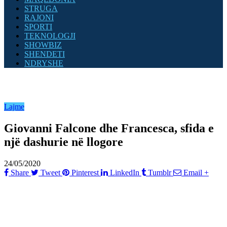
STRUGA
RAJONI
SPORTI
TEKNOLOGJI
SHOWBIZ
SHENDETI
NDRYSHE
Lajme
Giovanni Falcone dhe Francesca, sfida e
një dashurie në llogore
24/05/2020
Share
Tweet
Pinterest
LinkedIn
Tumblr
Email
+