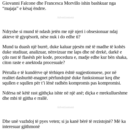
Giovanni Falcone dhe Francesca Morvillo ishin bashkuar nga
“majaja” e kësaj ëndrre.
Advertisement
Ndryshe si mund të ndash jetën me një njeri i obsesionuar ndaj
akteve të gjyqësorit, nëse nuk i do edhe ti?
Mund ta duash një burrë, duke kaluar pjesën më të madhe të kohës
duke studiuar, analizuar, nënvizuar me laps dhe në drekë, darkë e
ҫdo rast të flasësh për kode, procedura e, madje edhe kur bën shaka,
citon raste e anektoda procesuale?
Përralla e të kundërve që tërhiqen është sugjestionuese, por në
realitet dashuritë-magnet përfundojnë duke funksionuar keq dhe
squllen e squllen për t’i lënë radhën kompromis pas kompromisi.
Ndërsa në këtë rast gjithҫka ishte në një anë; diҫka e mrekullueshme
dhe mbi të gjitha e rrallë.
Advertisement
Dhe unë vazhdoj të pyes veten; si ja kanë bërë të rezistojnë? Më ka
interesuar gjithmonë