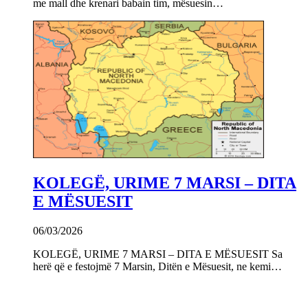
me mall dhe krenari babain tim, mësuesin…
KOLEGË, URIME 7 MARSI – DITA
E MËSUESIT
06/03/2026
KOLEGË, URIME 7 MARSI – DITA E MËSUESIT Sa
herë që e festojmë 7 Marsin, Ditën e Mësuesit, ne kemi…