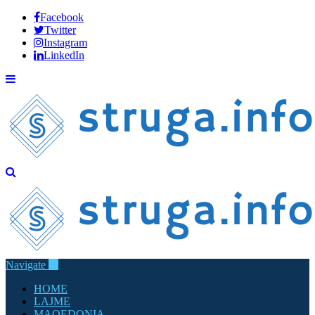
Facebook
Twitter
Instagram
LinkedIn
Navigate
HOME
LAJME
MAQEDONIA