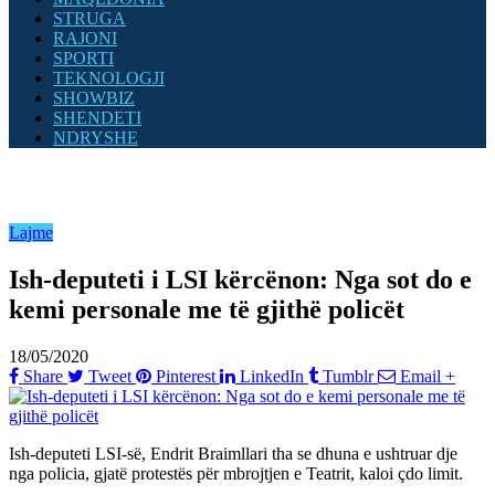
STRUGA
RAJONI
SPORTI
TEKNOLOGJI
SHOWBIZ
SHENDETI
NDRYSHE
Lajme
Ish-deputeti i LSI kërcënon: Nga sot do e
kemi personale me të gjithë policët
18/05/2020
Share
Tweet
Pinterest
LinkedIn
Tumblr
Email
+
Ish-deputeti LSI-së, Endrit Braimllari tha se dhuna e ushtruar dje
nga policia, gjatë protestës për mbrojtjen e Teatrit, kaloi çdo limit.