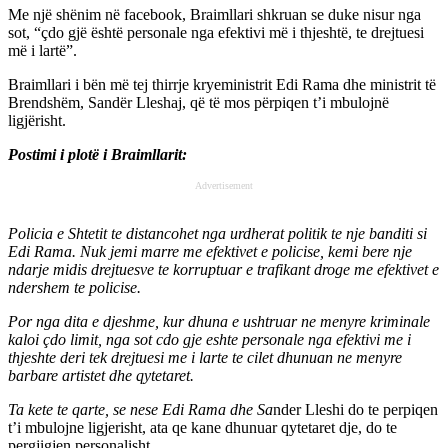
Me një shënim në facebook, Braimllari shkruan se duke nisur nga
sot, “çdo gjë është personale nga efektivi më i thjeshtë, te drejtuesi
më i lartë”.
Braimllari i bën më tej thirrje kryeministrit Edi Rama dhe ministrit të
Brendshëm, Sandër Lleshaj, që të mos përpiqen t’i mbulojnë
ligjërisht.
Postimi i plotë i Braimllarit:
Advertisement
Policia e Shtetit te distancohet nga urdherat politik te nje banditi si
Edi Rama. Nuk jemi marre me efektivet e policise, kemi bere nje
ndarje midis drejtuesve te korruptuar e trafikant droge me efektivet e
ndershem te policise.
Por nga dita e djeshme, kur dhuna e ushtruar ne menyre kriminale
kaloi çdo limit, nga sot cdo gje eshte personale nga efektivi me i
thjeshte deri tek drejtuesi me i larte te cilet dhunuan ne menyre
barbare artistet dhe qytetaret.
Ta kete te qarte, se nese Edi Rama dhe Sa
nder Lleshi do te perpiqen
t’i mbulojne ligjerisht, ata qe kane dhunuar qytetaret dje, do te
pergjigjen personalisht.