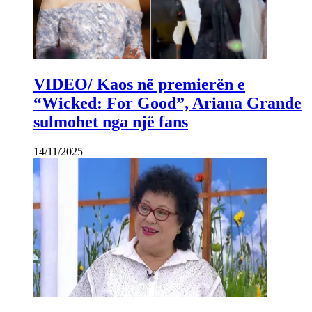
VIDEO/ Kaos në premierën e
“Wicked: For Good”, Ariana Grande
sulmohet nga një fans
14/11/2025