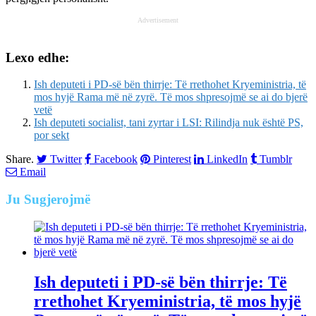
Advertisement
Lexo edhe:
Ish deputeti i PD-së bën thirrje: Të rrethohet Kryeministria, të
mos hyjë Rama më në zyrë. Të mos shpresojmë se ai do bjerë
vetë
Ish deputeti socialist, tani zyrtar i LSI: Rilindja nuk është PS,
por sekt
Share.
Twitter
Facebook
Pinterest
LinkedIn
Tumblr
Email
Ju
Sugjerojmë
Ish deputeti i PD-së bën thirrje: Të
rrethohet Kryeministria, të mos hyjë