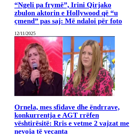
“Ngeli pa frymë”, Irini Qirjako
zbulon aktorin e Hollywood që “u
çmend” pas saj: Më ndaloi për foto
12/11/2025
Ornela, mes sfidave dhe ëndrrave,
konkurrentja e AGT rrëfen
vështirësitë: Rris e vetme 2 vajzat me
nevoja të veçanta