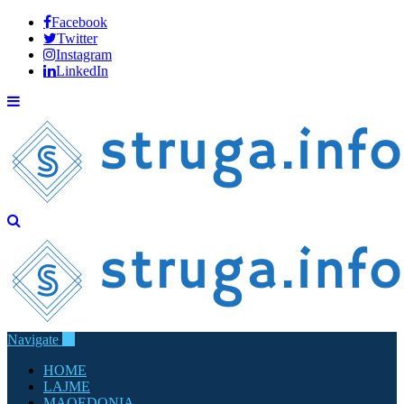
Facebook
Twitter
Instagram
LinkedIn
Navigate
HOME
LAJME
MAQEDONIA