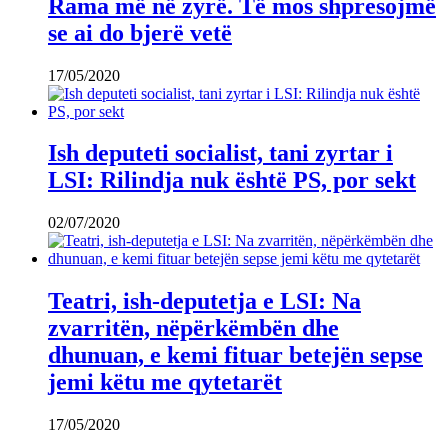
Rama më në zyrë. Të mos shpresojmë
se ai do bjerë vetë
17/05/2020
Ish deputeti socialist, tani zyrtar i
LSI: Rilindja nuk është PS, por sekt
02/07/2020
Teatri, ish-deputetja e LSI: Na
zvarritën, nëpërkëmbën dhe
dhunuan, e kemi fituar betejën sepse
jemi këtu me qytetarët
17/05/2020