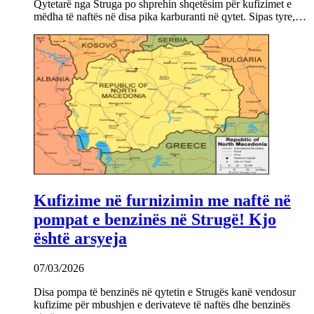
Qytetarë nga Struga po shprehin shqetësim për kufizimet e
mëdha të naftës në disa pika karburanti në qytet. Sipas tyre,…
Kufizime në furnizimin me naftë në
pompat e benzinës në Strugë! Kjo
është arsyeja
07/03/2026
Disa pompa të benzinës në qytetin e Strugës kanë vendosur
kufizime për mbushjen e derivateve të naftës dhe benzinës