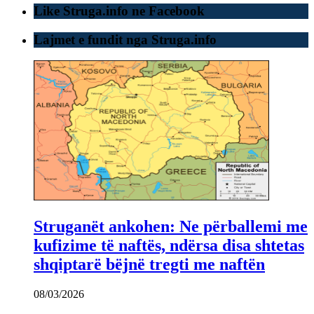
Like Struga.info ne Facebook
Lajmet e fundit nga Struga.info
Struganët ankohen: Ne përballemi me
kufizime të naftës, ndërsa disa shtetas
shqiptarë bëjnë tregti me naftën
08/03/2026