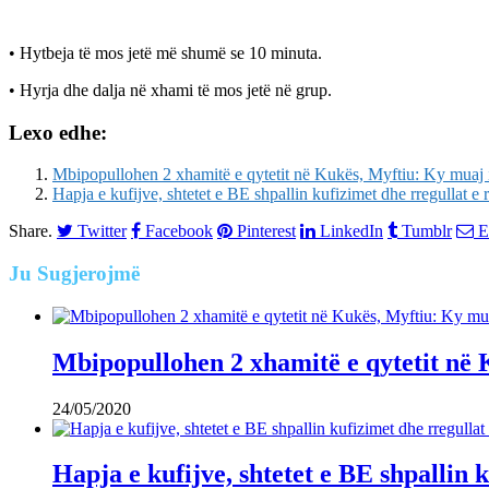
• Hytbeja të mos jetë më shumë se 10 minuta.
• Hyrja dhe dalja në xhami të mos jetë në grup.
Lexo edhe:
Mbipopullohen 2 xhamitë e qytetit në Kukës, Myftiu: Ky muaj i 
Hapja e kufijve, shtetet e BE shpallin kufizimet dhe rregullat e r
Share.
Twitter
Facebook
Pinterest
LinkedIn
Tumblr
E
Ju
Sugjerojmë
Mbipopullohen 2 xhamitë e qytetit në 
24/05/2020
Hapja e kufijve, shtetet e BE shpallin 