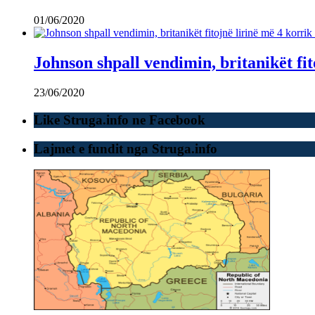
01/06/2020
Johnson shpall vendimin, britanikët fit
23/06/2020
Like Struga.info ne Facebook
Lajmet e fundit nga Struga.info