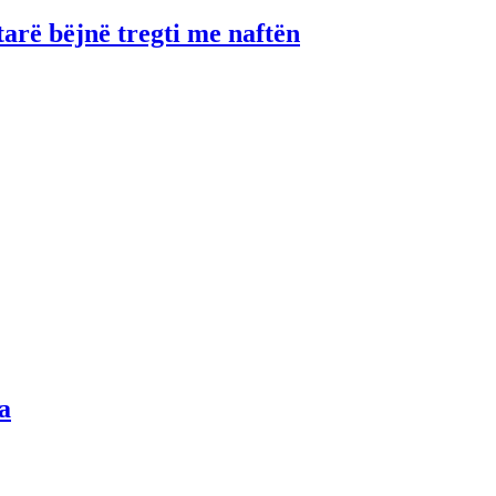
tarë bëjnë tregti me naftën
a