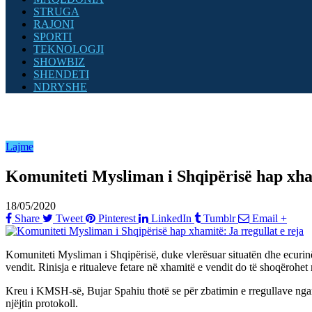
STRUGA
RAJONI
SPORTI
TEKNOLOGJI
SHOWBIZ
SHENDETI
NDRYSHE
Lajme
Komuniteti Mysliman i Shqipërisë hap xham
18/05/2020
Share
Tweet
Pinterest
LinkedIn
Tumblr
Email
+
Komuniteti Mysliman i Shqipërisë, duke vlerësuar situatën dhe ecurinë 
vendit. Rinisja e ritualeve fetare në xhamitë e vendit do të shoqërohet 
Kreu i KMSH-së, Bujar Spahiu thotë se për zbatimin e rregullave ngark
njëjtin protokoll.