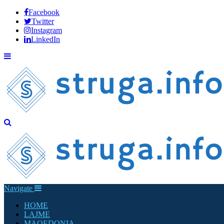
Facebook
Twitter
Instagram
LinkedIn
Navigate
HOME
LAJME
MAQEDONIA