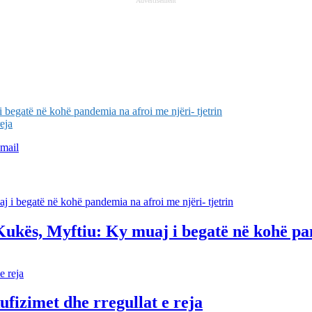
Advertisement
begatë në kohë pandemia na afroi me njëri- tjetrin
eja
mail
Kukës, Myftiu: Ky muaj i begatë në kohë pan
kufizimet dhe rregullat e reja