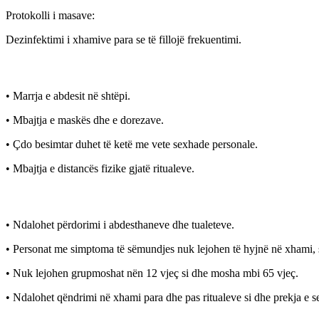
Protokolli i masave:
Dezinfektimi i xhamive para se të fillojë frekuentimi.
• Marrja e abdesit në shtëpi.
• Mbajtja e maskës dhe e dorezave.
• Çdo besimtar duhet të ketë me vete sexhade personale.
• Mbajtja e distancës fizike gjatë ritualeve.
• Ndalohet përdorimi i abdesthaneve dhe tualeteve.
• Personat me simptoma të sëmundjes nuk lejohen të hyjnë në xhami, 
• Nuk lejohen grupmoshat nën 12 vjeç si dhe mosha mbi 65 vjeç.
• Ndalohet qëndrimi në xhami para dhe pas ritualeve si dhe prekja e se