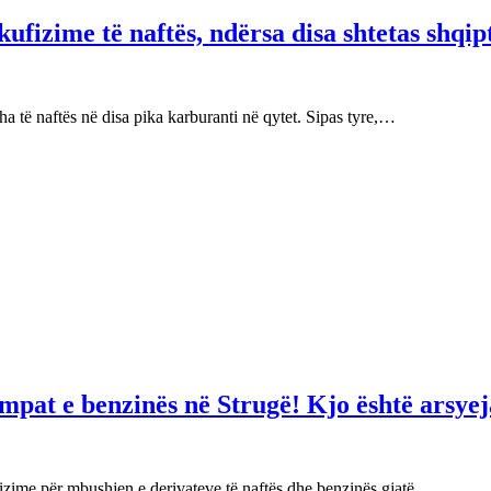
fizime të naftës, ndërsa disa shtetas shqip
 të naftës në disa pika karburanti në qytet. Sipas tyre,…
mpat e benzinës në Strugë! Kjo është arsyej
izime për mbushjen e derivateve të naftës dhe benzinës gjatë…