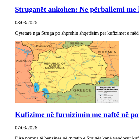
Struganët ankohen: Ne përballemi me ku
08/03/2026
Qytetarë nga Struga po shprehin shqetësim për kufizimet e mëdha
Kufizime në furnizimin me naftë në po
07/03/2026
Disa pompa të benzinës në qytetin e Strugës kanë vendosur kuf