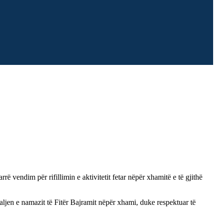
vendim për rifillimin e aktivitetit fetar nëpër xhamitë e të gjithë
ljen e namazit të Fitër Bajramit nëpër xhami, duke respektuar të