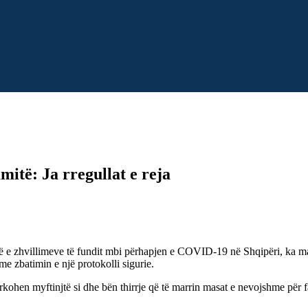
itë: Ja rregullat e reja
e zhvillimeve të fundit mbi përhapjen e COVID-19 në Shqipëri, ka marrë 
me zbatimin e një protokolli sigurie.
ohen myftinjtë si dhe bën thirrje që të marrin masat e nevojshme për fa