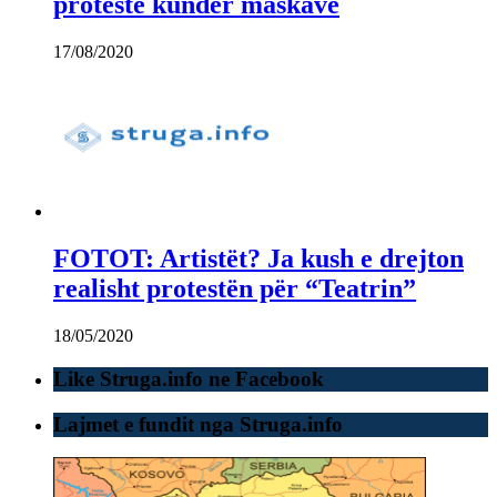
protestë kundër maskave
17/08/2020
FOTOT: Artistët? Ja kush e drejton
realisht protestën për “Teatrin”
18/05/2020
Like Struga.info ne Facebook
Lajmet e fundit nga Struga.info