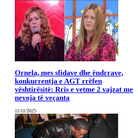
Ornela, mes sfidave dhe ëndrrave,
konkurrentja e AGT rrëfen
vështirësitë: Rris e vetme 2 vajzat me
nevoja të veçanta
11/11/2025