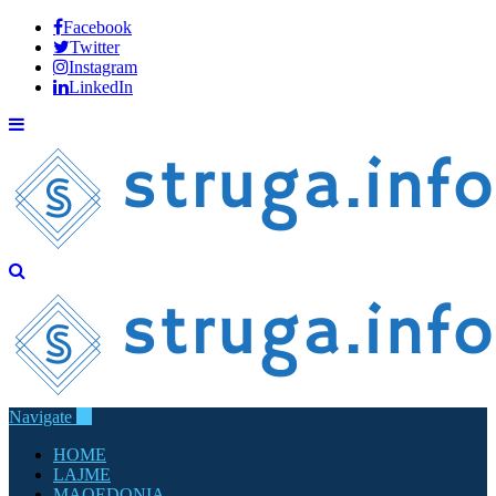
Facebook
Twitter
Instagram
LinkedIn
Navigate
HOME
LAJME
MAQEDONIA