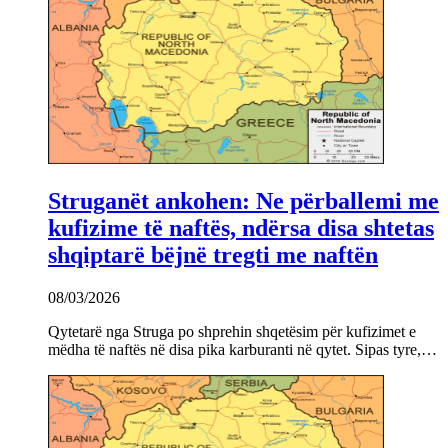
Struganët ankohen: Ne përballemi me
kufizime të naftës, ndërsa disa shtetas
shqiptarë bëjnë tregti me naftën
08/03/2026
Qytetarë nga Struga po shprehin shqetësim për kufizimet e
mëdha të naftës në disa pika karburanti në qytet. Sipas tyre,…