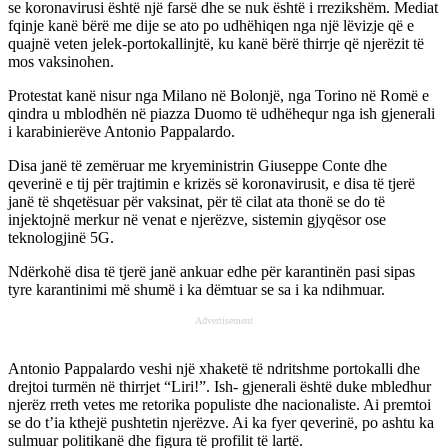
se koronavirusi është një farsë dhe se nuk është i rrezikshëm. Mediat
fqinje kanë bërë me dije se ato po udhëhiqen nga një lëvizje që e
quajnë veten jelek-portokallinjtë, ku kanë bërë thirrje që njerëzit të
mos vaksinohen.
Protestat kanë nisur nga Milano në Bolonjë, nga Torino në Romë e
qindra u mblodhën në piazza Duomo të udhëhequr nga ish gjenerali
i karabinierëve Antonio Pappalardo.
Disa janë të zemëruar me kryeministrin Giuseppe Conte dhe
qeverinë e tij për trajtimin e krizës së koronavirusit, e disa të tjerë
janë të shqetësuar për vaksinat, për të cilat ata thonë se do të
injektojnë merkur në venat e njerëzve, sistemin gjyqësor ose
teknologjinë 5G.
Ndërkohë disa të tjerë janë ankuar edhe për karantinën pasi sipas
tyre karantinimi më shumë i ka dëmtuar se sa i ka ndihmuar.
Advertisement
Antonio Pappalardo veshi një xhaketë të ndritshme portokalli dhe
drejtoi turmën në thirrjet “Liri!”. Ish- gjenerali është duke mbledhur
njerëz rreth vetes me retorika populiste dhe nacionaliste. Ai premtoi
se do t’ia kthejë pushtetin njerëzve. Ai ka fyer qeverinë, po ashtu ka
sulmuar politikanë dhe figura të profilit të lartë.