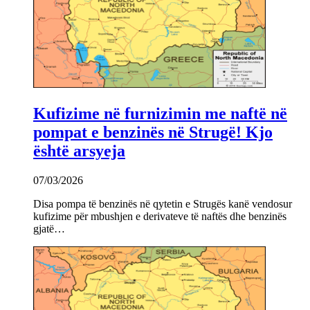
Kufizime në furnizimin me naftë në
pompat e benzinës në Strugë! Kjo
është arsyeja
07/03/2026
Disa pompa të benzinës në qytetin e Strugës kanë vendosur
kufizime për mbushjen e derivateve të naftës dhe benzinës
gjatë…