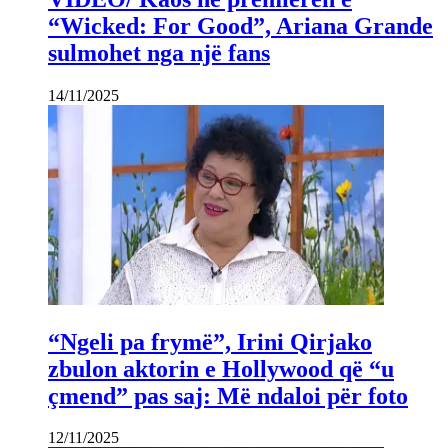
“Wicked: For Good”, Ariana Grande
sulmohet nga një fans
14/11/2025
“Ngeli pa frymë”, Irini Qirjako
zbulon aktorin e Hollywood që “u
çmend” pas saj: Më ndaloi për foto
12/11/2025