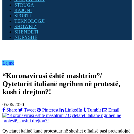
STRUGA
RAJONI
SPORTI
TEKNOLOGJI
SHOWBIZ
SHENDETI
NDRYSHE
Lajme
“Koronavirusi është mashtrim”/
Qytetarët italianë ngrihen në protestë,
kush i drejton?!
05/06/2020
Share
Tweet
Pinterest
LinkedIn
Tumblr
Email
+
Qytetarët italinë kanë protestuar në sheshet e Italisë pasi pretendojnë