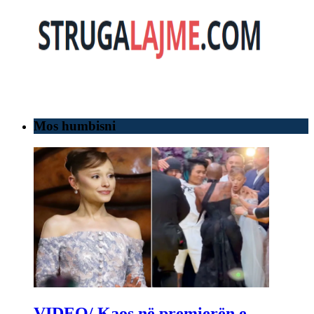
Mos humbisni
VIDEO/ Kaos në premierën e