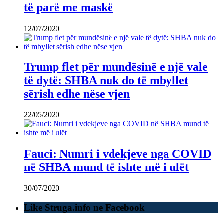
të parë me maskë
12/07/2020
Trump flet për mundësinë e një vale
të dytë: SHBA nuk do të mbyllet
sërish edhe nëse vjen
22/05/2020
Fauci: Numri i vdekjeve nga COVID
në SHBA mund të ishte më i ulët
30/07/2020
Like Struga.info ne Facebook