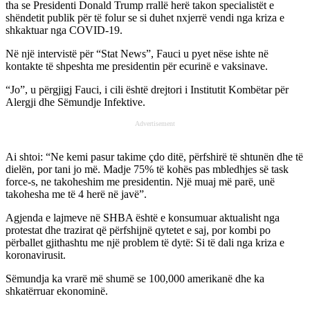
tha se Presidenti Donald Trump rrallë herë takon specialistët e
shëndetit publik për të folur se si duhet nxjerrë vendi nga kriza e
shkaktuar nga COVID-19.
Në një intervistë për “Stat News”, Fauci u pyet nëse ishte në
kontakte të shpeshta me presidentin për ecurinë e vaksinave.
“Jo”, u përgjigj Fauci, i cili është drejtori i Institutit Kombëtar për
Alergji dhe Sëmundje Infektive.
Advertisement
Ai shtoi: “Ne kemi pasur takime çdo ditë, përfshirë të shtunën dhe të
dielën, por tani jo më. Madje 75% të kohës pas mbledhjes së task
force-s, ne takoheshim me presidentin. Një muaj më parë, unë
takohesha me të 4 herë në javë”.
Agjenda e lajmeve në SHBA është e konsumuar aktualisht nga
protestat dhe trazirat që përfshijnë qytetet e saj, por kombi po
përballet gjithashtu me një problem të dytë: Si të dali nga kriza e
koronavirusit.
Sëmundja ka vrarë më shumë se 100,000 amerikanë dhe ka
shkatërruar ekonominë.