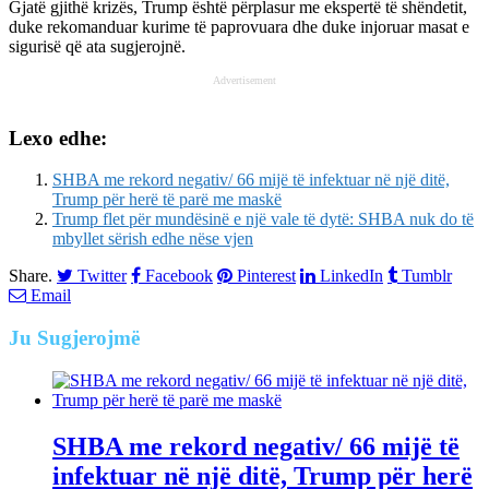
Gjatë gjithë krizës, Trump është përplasur me ekspertë të shëndetit,
duke rekomanduar kurime të paprovuara dhe duke injoruar masat e
sigurisë që ata sugjerojnë.
Advertisement
Lexo edhe:
SHBA me rekord negativ/ 66 mijë të infektuar në një ditë,
Trump për herë të parë me maskë
Trump flet për mundësinë e një vale të dytë: SHBA nuk do të
mbyllet sërish edhe nëse vjen
Share.
Twitter
Facebook
Pinterest
LinkedIn
Tumblr
Email
Ju
Sugjerojmë
SHBA me rekord negativ/ 66 mijë të
infektuar në një ditë, Trump për herë