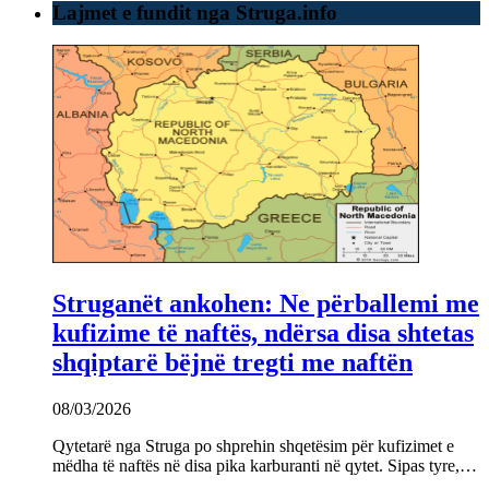
Lajmet e fundit nga Struga.info
Struganët ankohen: Ne përballemi me
kufizime të naftës, ndërsa disa shtetas
shqiptarë bëjnë tregti me naftën
08/03/2026
Qytetarë nga Struga po shprehin shqetësim për kufizimet e
mëdha të naftës në disa pika karburanti në qytet. Sipas tyre,…