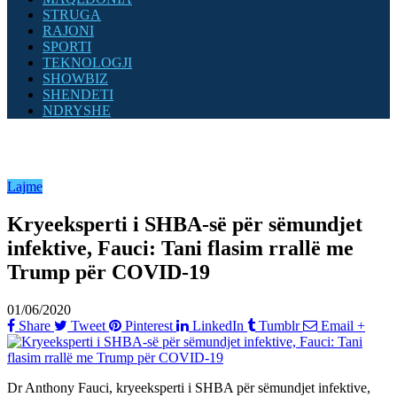
STRUGA
RAJONI
SPORTI
TEKNOLOGJI
SHOWBIZ
SHENDETI
NDRYSHE
Lajme
Kryeeksperti i SHBA-së për sëmundjet
infektive, Fauci: Tani flasim rrallë me
Trump për COVID-19
01/06/2020
Share
Tweet
Pinterest
LinkedIn
Tumblr
Email
+
Dr Anthony Fauci, kryeeksperti i SHBA për sëmundjet infektive,