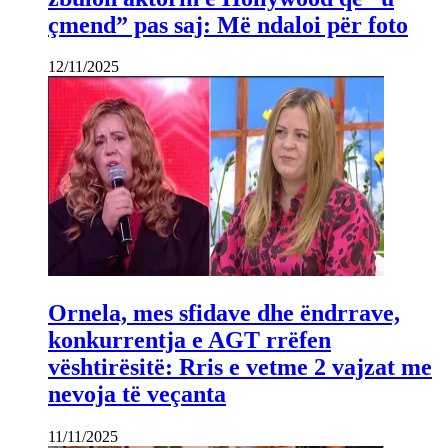
çmend” pas saj: Më ndaloi për foto
12/11/2025
Ornela, mes sfidave dhe ëndrrave,
konkurrentja e AGT rrëfen
vështirësitë: Rris e vetme 2 vajzat me
nevoja të veçanta
11/11/2025