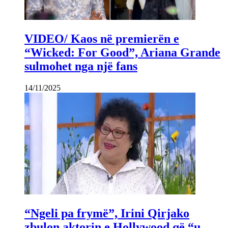
VIDEO/ Kaos në premierën e
“Wicked: For Good”, Ariana Grande
sulmohet nga një fans
14/11/2025
“Ngeli pa frymë”, Irini Qirjako
zbulon aktorin e Hollywood që “u