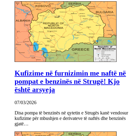
Kufizime në furnizimin me naftë në
pompat e benzinës në Strugë! Kjo
është arsyeja
07/03/2026
Disa pompa të benzinës në qytetin e Strugës kanë vendosur
kufizime për mbushjen e derivateve të naftës dhe benzinës
gjatë…