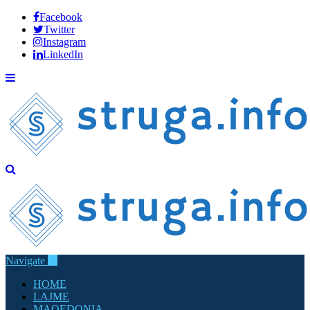
Facebook
Twitter
Instagram
LinkedIn
Navigate
HOME
LAJME
MAQEDONIA