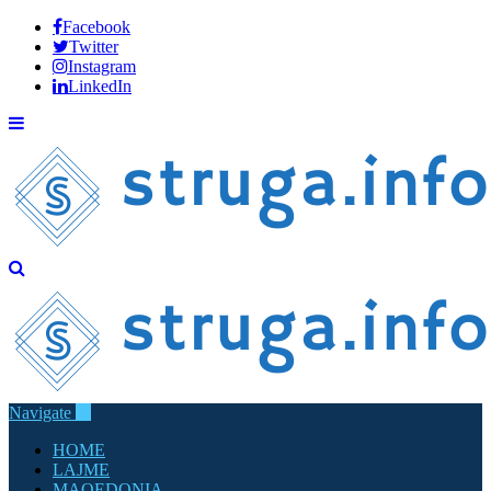
Facebook
Twitter
Instagram
LinkedIn
Navigate
HOME
LAJME
MAQEDONIA