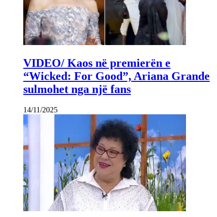
VIDEO/ Kaos në premierën e
“Wicked: For Good”, Ariana Grande
sulmohet nga një fans
14/11/2025