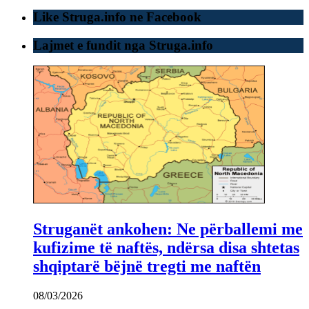
Like Struga.info ne Facebook
Lajmet e fundit nga Struga.info
Struganët ankohen: Ne përballemi me
kufizime të naftës, ndërsa disa shtetas
shqiptarë bëjnë tregti me naftën
08/03/2026