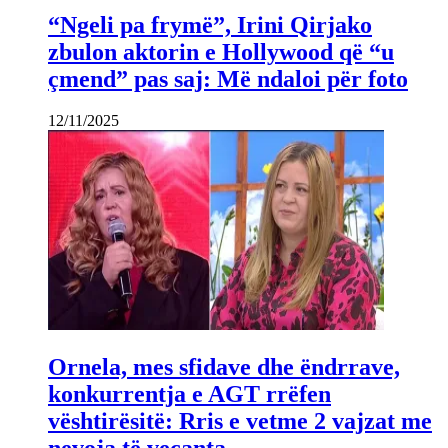
“Ngeli pa frymë”, Irini Qirjako
zbulon aktorin e Hollywood që “u
çmend” pas saj: Më ndaloi për foto
12/11/2025
Ornela, mes sfidave dhe ëndrrave,
konkurrentja e AGT rrëfen
vështirësitë: Rris e vetme 2 vajzat me