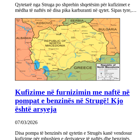
Qytetarë nga Struga po shprehin shqetësim për kufizimet e
mëdha të naftës në disa pika karburanti në qytet. Sipas tyre,…
Kufizime në furnizimin me naftë në
pompat e benzinës në Strugë! Kjo
është arsyeja
07/03/2026
Disa pompa të benzinës në qytetin e Strugës kanë vendosur
kufizime për mbushjen e derivateve të naftës dhe benzinës