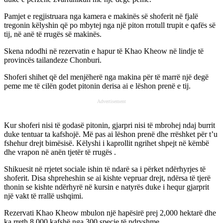
Pamjet e regjistruara nga kamera e makinës së shoferit në fjalë
tregonin këlyshin që po mbytej nga një piton rrotull trupit e qafës së
tij, në anë të rrugës së makinës.
Skena ndodhi në rezervatin e hapur të Khao Kheow në lindje të
provincës tailandeze Chonburi.
Shoferi shihet që del menjëherë nga makina për të marrë një degë
peme me të cilën godet pitonin derisa ai e lëshon prenë e tij.
Advertisement
Kur shoferi nisi të godasë pitonin, gjarpri nisi të mbrohej ndaj burrit
duke tentuar ta kafshojë. Më pas ai lëshon prenë dhe rrëshket për t’u
fshehur drejt bimësisë. Këlyshi i kaprollit ngrihet shpejt në këmbë
dhe vrapon në anën tjetër të rrugës .
Shikuesit në rrjetet sociale ishin të ndarë sa i përket ndërhyrjes të
shoferit. Disa shpreheshin se ai kishte vepruar drejt, ndërsa të tjerë
thonin se kishte ndërhyrë në kursin e natyrës duke i hequr gjarprit
një vakt të rrallë ushqimi.
Rezervati Khao Kheow mbulon një hapësirë prej 2,000 hektarë dhe
ka rreth 8,000 kafshë nga 300 specie të ndryshme.