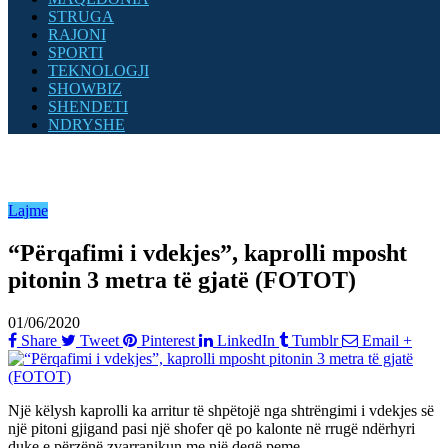
STRUGA
RAJONI
SPORTI
TEKNOLOGJI
SHOWBIZ
SHENDETI
NDRYSHE
Lajme
“Përqafimi i vdekjes”, kaprolli mposht
pitonin 3 metra të gjatë (FOTOT)
01/06/2020
Share
Tweet
Pinterest
LinkedIn
Tumblr
Email
+
Një këlysh kaprolli ka arritur të shpëtojë nga shtrëngimi i vdekjes së
një pitoni gjigand pasi një shofer që po kalonte në rrugë ndërhyri
duke e përzënë zvarranikun me një degë peme.