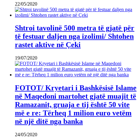
22/05/2020
Shtroi tavolinë 500 metra të gjatë për
të festuar daljen nga izolimi/ Shtohen
rastet aktive në Çeki
19/07/2020
FOTOT/ Kryetari i Bashkësisë Islame
në Maqedoni martohet gjatë muajit të
Ramazanit, gruaja e tij është 50 vite
më e re: Tërheq 1 milion euro vetëm
në një ditë nga banka
24/05/2020