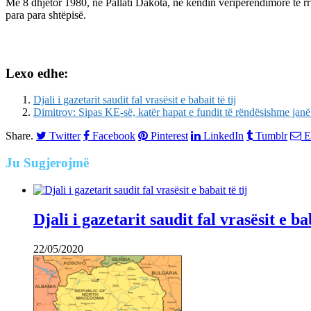
Më 8 dhjetor 1980, në Pallati Dakota, në këndin veriperëndimore të
para para shtëpisë.
Lexo edhe:
Djali i gazetarit saudit fal vrasësit e babait të tij
Dimitrov: Sipas KE-së, katër hapat e fundit të rëndësishme janë n
Share.
Twitter
Facebook
Pinterest
LinkedIn
Tumblr
E
Ju
Sugjerojmë
Djali i gazetarit saudit fal vrasësit e bab
22/05/2020