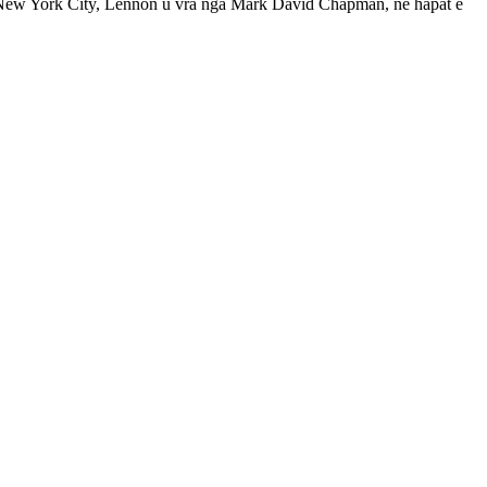
në New York City, Lennon u vra nga Mark David Chapman, në hapat e