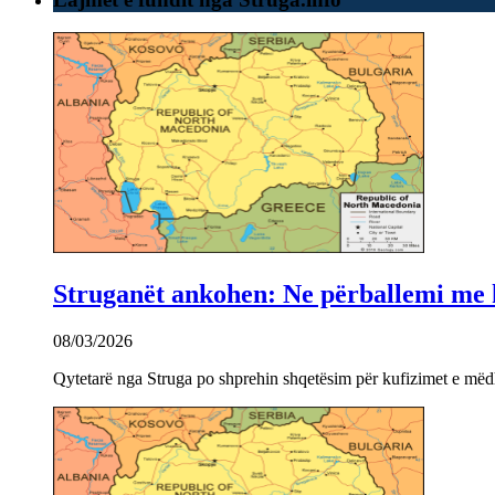
Struganët ankohen: Ne përballemi me ku
08/03/2026
Qytetarë nga Struga po shprehin shqetësim për kufizimet e mëdha