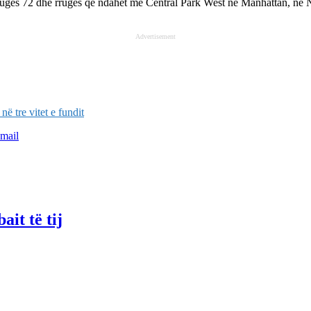
 rrugës 72 dhe rrugës që ndahet me Central Park West në Manhattan, 
Advertisement
ë tre vitet e fundit
mail
ait të tij