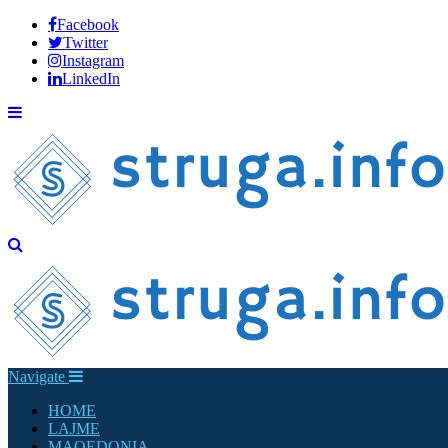
Facebook
Twitter
Instagram
LinkedIn
Navigate
HOME
LAJME
MAQEDONIA