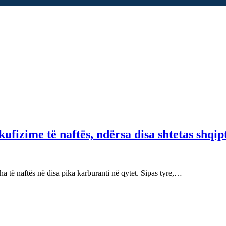
fizime të naftës, ndërsa disa shtetas shqip
 të naftës në disa pika karburanti në qytet. Sipas tyre,…