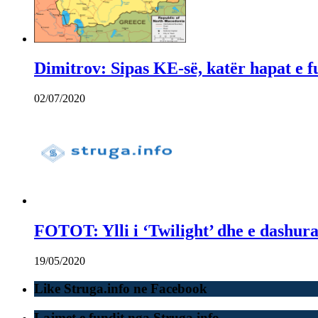
Dimitrov: Sipas KE-së, katër hapat e fu
02/07/2020
FOTOT: Ylli i ‘Twilight’ dhe e dashura
19/05/2020
Like Struga.info ne Facebook
Lajmet e fundit nga Struga.info