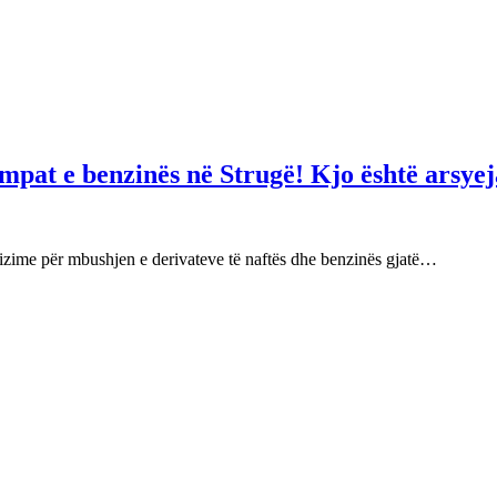
mpat e benzinës në Strugë! Kjo është arsyej
izime për mbushjen e derivateve të naftës dhe benzinës gjatë…