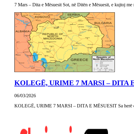
7 Mars – Dita e Mësuesit Sot, në Ditën e Mësuesit, e kujtoj m
KOLEGË, URIME 7 MARSI – DITA 
06/03/2026
KOLEGË, URIME 7 MARSI – DITA E MËSUESIT Sa herë që e 