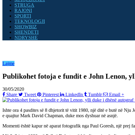
STRUGA
RAJONI
SPORTI
TEKNOLOGJI
SHOWBIZ
SHENDETI
NDRYSHE
Lajme
Publikohet fotoja e fundit e John Lenon, yll
30/05/2020
Share
Tweet
Pinterest
LinkedIn
Tumblr
Email
+
Ishte ora 4 pasdites së 8 dhjetorit të vitit 1980, një ditë e butë në Nju
e quajtur Mark David Chapman, duke mos dyshuar në asnjë.
Momenti është kapur në aparat fotografik nga Paul Goresh, një prej fansa