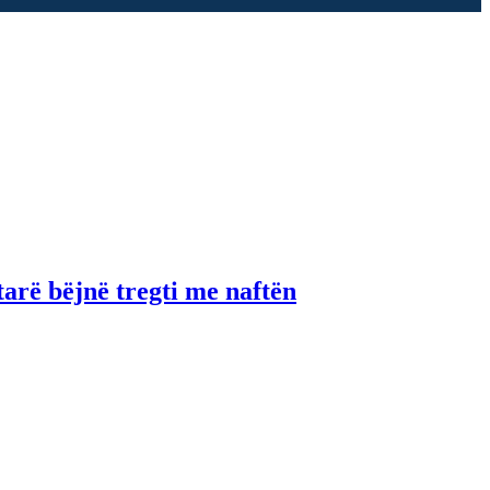
tarë bëjnë tregti me naftën