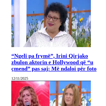
“Ngeli pa frymë”, Irini Qirjako
zbulon aktorin e Hollywood që “u
çmend” pas saj: Më ndaloi për foto
12/11/2025