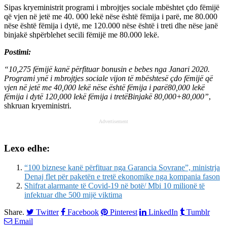
Sipas kryeministrit programi i mbrojtjes sociale mbështet çdo fëmijë
që vjen në jetë me 40. 000 lekë nëse është fëmija i parë, me 80.000
nëse është fëmija i dytë, me 120.000 nëse është i treti dhe nëse janë
binjakë shpërblehet secili fëmijë me 80.000 lekë.
Postimi:
“10,275 fëmijë
kanë përfituar bonusin e bebes nga Janari 2020.
Programi ynë i mbrojtjes sociale vijon të mbështesë çdo fëmijë që
vjen në jetë me 40,000 lekë nëse është fëmija i parë
80,000 lekë
fëmija i dytë
120,000 lekë fëmija i tretë
Binjakë 80,000+80,000
”
,
shkruan kryeministri.
Advertisement
Lexo edhe:
“100 biznese kanë përfituar nga Garancia Sovrane”, ministrja
Denaj flet për paketën e tretë ekonomike nga kompania fason
Shifrat alarmante të Covid-19 në botë/ Mbi 10 milionë të
infektuar dhe 500 mijë viktima
Share.
Twitter
Facebook
Pinterest
LinkedIn
Tumblr
Email