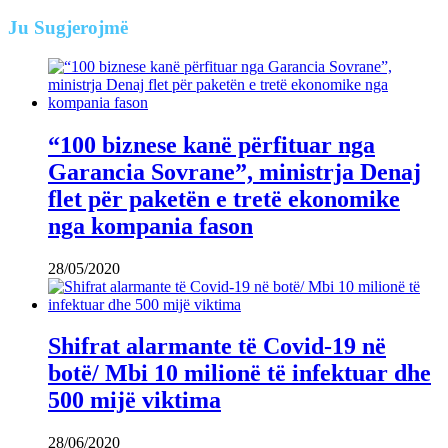
Ju
Sugjerojmë
“100 biznese kanë përfituar nga
Garancia Sovrane”, ministrja Denaj
flet për paketën e tretë ekonomike
nga kompania fason
28/05/2020
Shifrat alarmante të Covid-19 në
botë/ Mbi 10 milionë të infektuar dhe
500 mijë viktima
28/06/2020