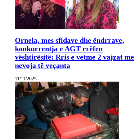
Ornela, mes sfidave dhe ëndrrave,
konkurrentja e AGT rrëfen
vështirësitë: Rris e vetme 2 vajzat me
nevoja të veçanta
11/11/2025