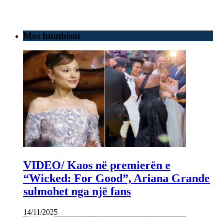
Mos humbisni
VIDEO/ Kaos në premierën e
“Wicked: For Good”, Ariana Grande
sulmohet nga një fans
14/11/2025