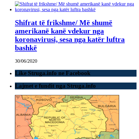
Shifrat të frikshme/ Më shumë
amerikanë kanë vdekur nga
koronavirusi, sesa nga katër luftra
bashkë
30/06/2020
Like Struga.info ne Facebook
Lajmet e fundit nga Struga.info