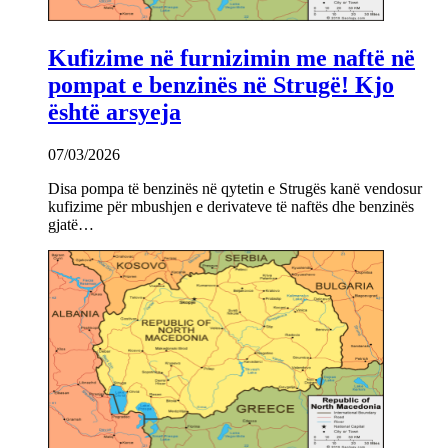
Kufizime në furnizimin me naftë në
pompat e benzinës në Strugë! Kjo
është arsyeja
07/03/2026
Disa pompa të benzinës në qytetin e Strugës kanë vendosur
kufizime për mbushjen e derivateve të naftës dhe benzinës
gjatë…