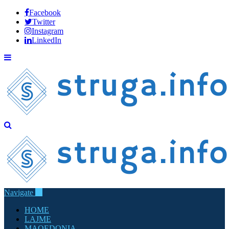
Facebook
Twitter
Instagram
LinkedIn
Navigate
HOME
LAJME
MAQEDONIA