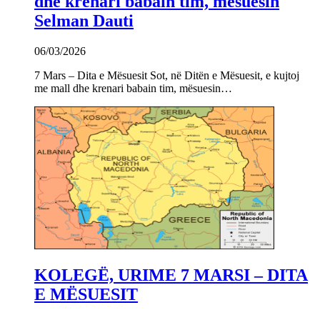
dhe krenari babain tim, mësuesin
Selman Dauti
06/03/2026
7 Mars – Dita e Mësuesit Sot, në Ditën e Mësuesit, e kujtoj
me mall dhe krenari babain tim, mësuesin…
KOLEGË, URIME 7 MARSI – DITA
E MËSUESIT