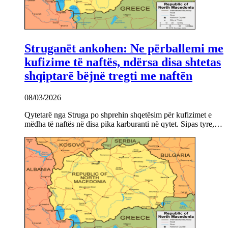
Struganët ankohen: Ne përballemi me
kufizime të naftës, ndërsa disa shtetas
shqiptarë bëjnë tregti me naftën
08/03/2026
Qytetarë nga Struga po shprehin shqetësim për kufizimet e
mëdha të naftës në disa pika karburanti në qytet. Sipas tyre,…