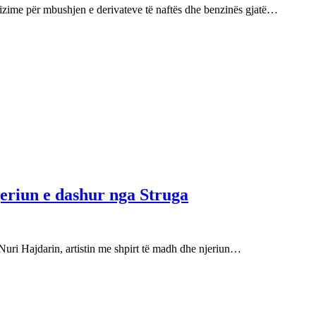
izime për mbushjen e derivateve të naftës dhe benzinës gjatë…
njeriun e dashur nga Struga
Nuri Hajdarin, artistin me shpirt të madh dhe njeriun…