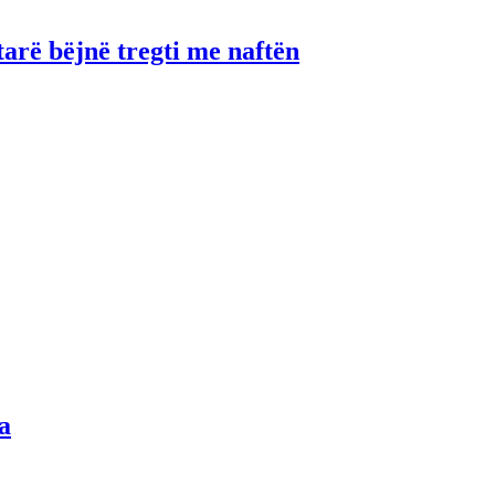
tarë bëjnë tregti me naftën
a