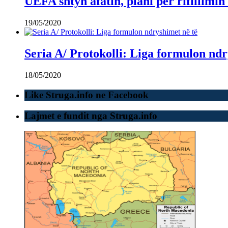
UEFA shtyn afatin, plani për rifillimi
19/05/2020
Seria A/ Protokolli: Liga formulon ndr
18/05/2020
Like Struga.info ne Facebook
Lajmet e fundit nga Struga.info