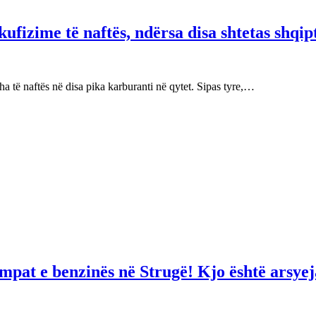
fizime të naftës, ndërsa disa shtetas shqip
 të naftës në disa pika karburanti në qytet. Sipas tyre,…
mpat e benzinës në Strugë! Kjo është arsyej