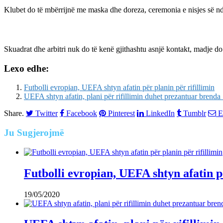
Klubet do të mbërrijnë me maska dhe doreza, ceremonia e nisjes së nd
Skuadrat dhe arbitri nuk do të kenë gjithashtu asnjë kontakt, madje do t
Lexo edhe:
Futbolli evropian, UEFA shtyn afatin për planin për rifillimin
UEFA shtyn afatin, plani për rifillimin duhet prezantuar brenda 
Share.
Twitter
Facebook
Pinterest
LinkedIn
Tumblr
E
Ju
Sugjerojmë
Futbolli evropian, UEFA shtyn afatin pë
19/05/2020