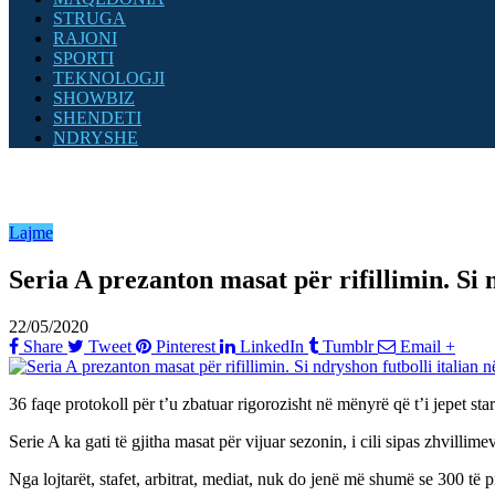
STRUGA
RAJONI
SPORTI
TEKNOLOGJI
SHOWBIZ
SHENDETI
NDRYSHE
Lajme
Seria A prezanton masat për rifillimin. Si 
22/05/2020
Share
Tweet
Pinterest
LinkedIn
Tumblr
Email
+
36 faqe protokoll për t’u zbatuar rigorozisht në mënyrë që t’i jepet start 
Serie A ka gati të gjitha masat për vijuar sezonin, i cili sipas zhvillimev
Nga lojtarët, stafet, arbitrat, mediat, nuk do jenë më shumë se 300 të