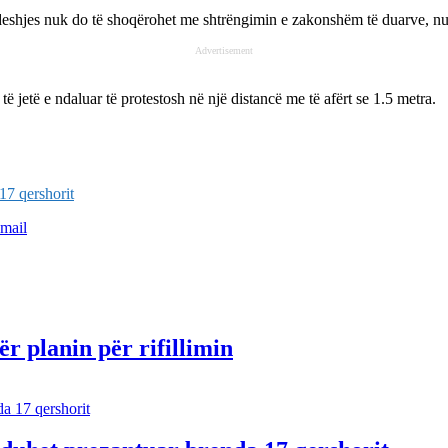
eshjes nuk do të shoqërohet me shtrëngimin e zakonshëm të duarve, nuk 
Advertisement
ë jetë e ndaluar të protestosh në një distancë me të afërt se 1.5 metra.
17 qershorit
mail
r planin për rifillimin