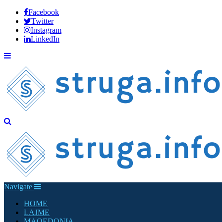
Facebook
Twitter
Instagram
LinkedIn
Navigate
HOME
LAJME
MAQEDONIA