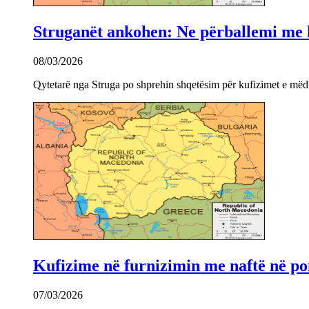
Struganët ankohen: Ne përballemi me ku
08/03/2026
Qytetarë nga Struga po shprehin shqetësim për kufizimet e mëdha
Kufizime në furnizimin me naftë në po
07/03/2026