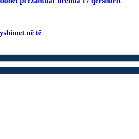
n duhet prezantuar brenda 17 qershorit
yshimet në të