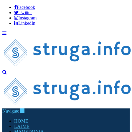
Facebook
Twitter
Instagram
LinkedIn
Navigate
HOME
LAJME
MAQEDONIA