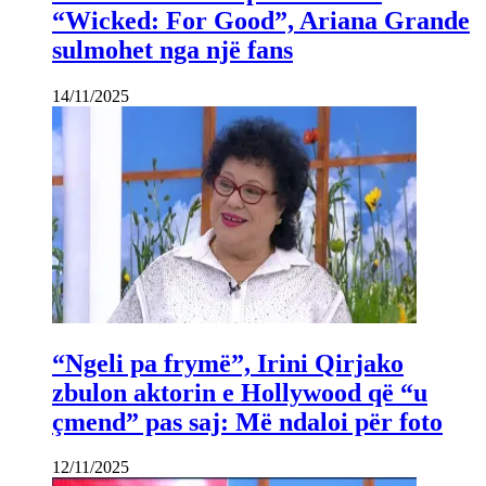
“Wicked: For Good”, Ariana Grande
sulmohet nga një fans
14/11/2025
“Ngeli pa frymë”, Irini Qirjako
zbulon aktorin e Hollywood që “u
çmend” pas saj: Më ndaloi për foto
12/11/2025