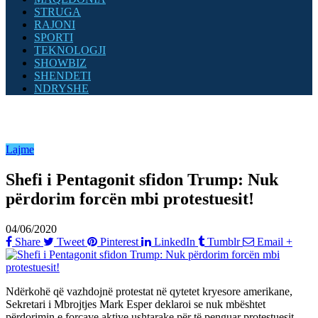
STRUGA
RAJONI
SPORTI
TEKNOLOGJI
SHOWBIZ
SHENDETI
NDRYSHE
Lajme
Shefi i Pentagonit sfidon Trump: Nuk
përdorim forcën mbi protestuesit!
04/06/2020
Share
Tweet
Pinterest
LinkedIn
Tumblr
Email
+
Ndërkohë që vazhdojnë protestat në qytetet kryesore amerikane,
Sekretari i Mbrojtjes Mark Esper deklaroi se nuk mbështet
përdorimin e forcave aktive ushtarake për të penguar protestuesit.