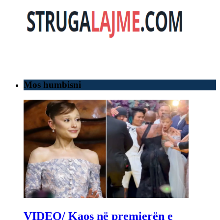
Mos humbisni
VIDEO/ Kaos në premierën e