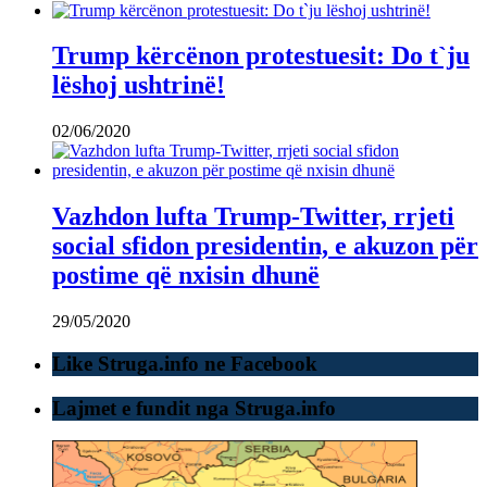
Trump kërcënon protestuesit: Do t`ju
lëshoj ushtrinë!
02/06/2020
Vazhdon lufta Trump-Twitter, rrjeti
social sfidon presidentin, e akuzon për
postime që nxisin dhunë
29/05/2020
Like Struga.info ne Facebook
Lajmet e fundit nga Struga.info