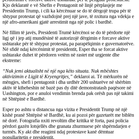
Kjo deklaratë e vë Shefin e Pentagonit në linjë përplasjeje me
Presidentin Trump, i cili ka kërcënuar se do të dërgojë trupa për të
shtypur protestat që vazhdojnë prej një jave, të nxitura nga vdekja e
një afro-amerikani gjatë arrestimit nga një polic i bardhë.
Në fillim të javës, Presidenti Trumë kërcënoi se do të përdorte një
ligj që i jep atij mundësinë të autorizojë dërgimin e forcave aktive
ushtarake për të shtypur protestat, pa parapëlqimin e guvernatorëve.
Në sfidë ndaj kërcënimit të presidentit, Esper tha se forcat aktive
ushtarake duhet të përdoren vetëm në rastet më urgjente dhe
ekstreme:
“Nuk jemi aktualisht në një nga këto situata. Nuk mbështes
aktivizimin e Ligjit të Kryengritjes,”
deklaroi ai. Të mërkurën në
mëngjes, shefi i pentagonit i dha urdhër 200 ushtarëve në shërbim
aktiv të ktheheshin në bazë pas dy ditë demonstratash paqësore në
Uashington, por e anuloi vendimin brenda pak orësh pas një takimi
në Shtëpinë e Bardhë.
Esper po ashtu u distancua nga vizita e Presidentit Trump në një
kishë pranë Shtëpisë së Bardhë, ku ai pozoi për gazetarët me biblën
në dorë. Fotografia nxiti revoltim dhe kritika të forta, pasi policia
përdori gazën lotsjellës dhe granata zhurmuese për shpërndarjen e
turmës. Ky akt dhe reagimi ndaj protestave kanë dëmtuar
popullaritetin e presidentit.