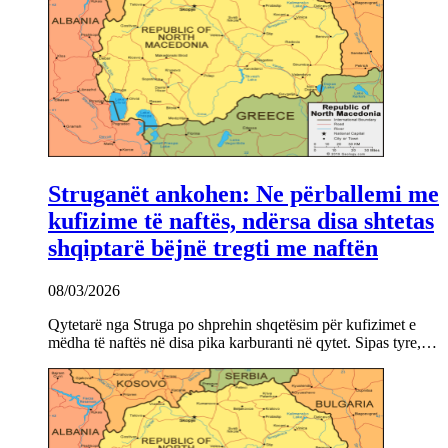
Struganët ankohen: Ne përballemi me
kufizime të naftës, ndërsa disa shtetas
shqiptarë bëjnë tregti me naftën
08/03/2026
Qytetarë nga Struga po shprehin shqetësim për kufizimet e
mëdha të naftës në disa pika karburanti në qytet. Sipas tyre,…