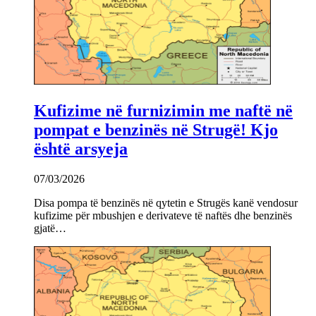
Kufizime në furnizimin me naftë në
pompat e benzinës në Strugë! Kjo
është arsyeja
07/03/2026
Disa pompa të benzinës në qytetin e Strugës kanë vendosur
kufizime për mbushjen e derivateve të naftës dhe benzinës
gjatë…