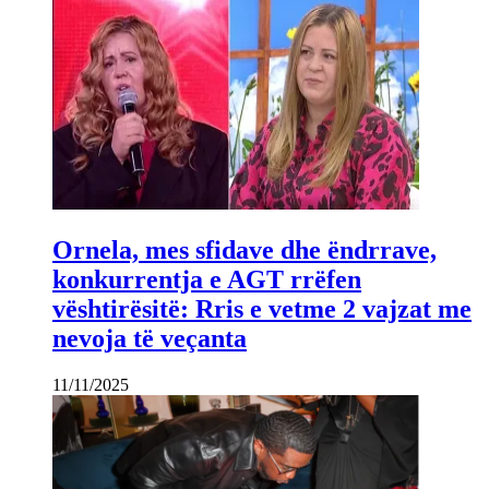
Ornela, mes sfidave dhe ëndrrave,
konkurrentja e AGT rrëfen
vështirësitë: Rris e vetme 2 vajzat me
nevoja të veçanta
11/11/2025