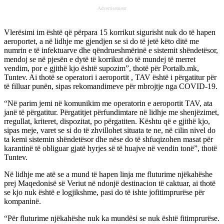
Advertisement
Vlerësimi im është që përpara 15 korrikut sigurisht nuk do të hapen
aeroportet, a në lidhje me gjendjen se si do të jetë këto ditë me
numrin e të infektuarve dhe qëndrueshmërinë e sistemit shëndetësor,
mendoj se në pjesën e dytë të korrikut do të mundej të merret
vendim, por e gjithë kjo është supozim”, thotë për Portalb.mk,
Tuntev. Ai thotë se operatori i aeroportit , TAV është i përgatitur për
të filluar punën, sipas rekomandimeve për mbrojtje nga COVID-19.
“Në parim jemi në komunikim me operatorin e aeroportit TAV, ata
janë të përgatitur. Përgatitjet përfundimtare në lidhje me shenjëzimet,
rregullat, kriteret, dispozitat, po përgatiten. Kështu që e gjithë kjo,
sipas meje, varet se si do të zhvillohet situata te ne, në cilin nivel do
ta kemi sistemin shëndetësor dhe nëse do të shfuqizohen masat për
karantinë të obliguar gjatë hyrjes së të huajve në vendin tonë”, thotë
Tuntev.
Në lidhje me atë se a mund të hapen linja me fluturime njëkahëshe
prej Maqedonisë së Veriut në ndonjë destinacion të caktuar, ai thotë
se kjo nuk është e logjikshme, pasi do të ishte jofitimprurëse për
kompaninë.
“Për fluturime njëkahëshe nuk ka mundësi se nuk është fitimprurëse.