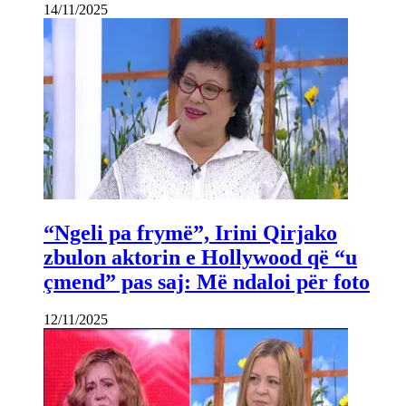
14/11/2025
“Ngeli pa frymë”, Irini Qirjako
zbulon aktorin e Hollywood që “u
çmend” pas saj: Më ndaloi për foto
12/11/2025