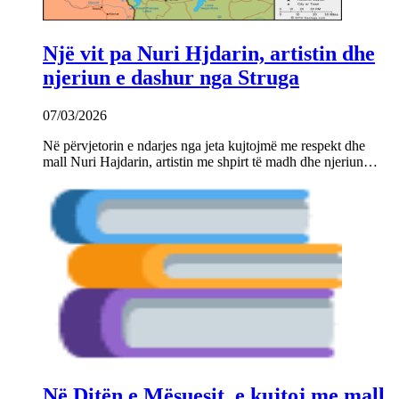
Një vit pa Nuri Hjdarin, artistin dhe
njeriun e dashur nga Struga
07/03/2026
Në përvjetorin e ndarjes nga jeta kujtojmë me respekt dhe
mall Nuri Hajdarin, artistin me shpirt të madh dhe njeriun…
Në Ditën e Mësuesit, e kujtoj me mall