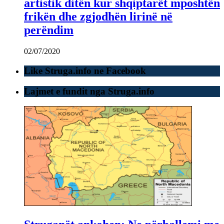
artistik ditën kur shqiptarët mposhtën
frikën dhe zgjodhën lirinë në
perëndim
02/07/2020
Like Struga.info ne Facebook
Lajmet e fundit nga Struga.info