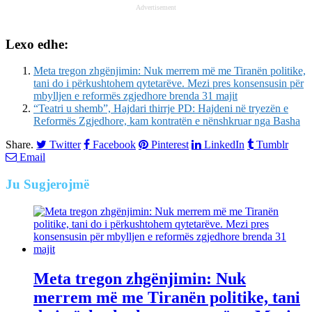
Advertisement
Lexo edhe:
Meta tregon zhgënjimin: Nuk merrem më me Tiranën politike,
tani do i përkushtohem qytetarëve. Mezi pres konsensusin për
mbylljen e reformës zgjedhore brenda 31 majit
“Teatri u shemb”, Hajdari thirrje PD: Hajdeni në tryezën e
Reformës Zgjedhore, kam kontratën e nënshkruar nga Basha
Share.
Twitter
Facebook
Pinterest
LinkedIn
Tumblr
Email
Ju
Sugjerojmë
Meta tregon zhgënjimin: Nuk
merrem më me Tiranën politike, tani