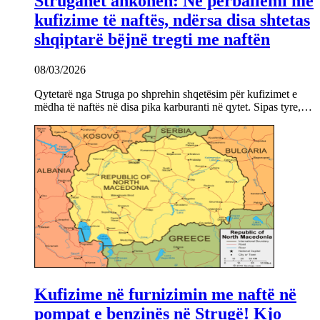
Struganët ankohen: Ne përballemi me
kufizime të naftës, ndërsa disa shtetas
shqiptarë bëjnë tregti me naftën
08/03/2026
Qytetarë nga Struga po shprehin shqetësim për kufizimet e
mëdha të naftës në disa pika karburanti në qytet. Sipas tyre,…
Kufizime në furnizimin me naftë në
pompat e benzinës në Strugë! Kjo