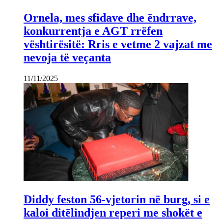
Ornela, mes sfidave dhe ëndrrave,
konkurrentja e AGT rrëfen
vështirësitë: Rris e vetme 2 vajzat me
nevoja të veçanta
11/11/2025
Diddy feston 56-vjetorin në burg, si e
kaloi ditëlindjen reperi me shokët e