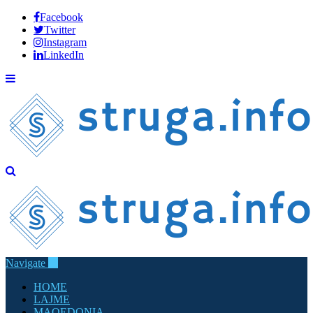
Facebook
Twitter
Instagram
LinkedIn
Navigate
HOME
LAJME
MAQEDONIA