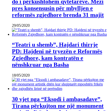
do i përkushtohem qytetarëve. Mezi
pres konsensusin për mbylljen e
reformës zgjedhore brenda 31 majit
29/05/2020
“Teatri u shemb”, Hajdari thirrje
PD: Hajdeni në tryezën e Reformës
Zgjedhore, kam kontratën e
nënshkruar nga Basha
18/05/2020
30 vjet nga “Eksodi i ambasadave”,
Tirana përkujton me një monument