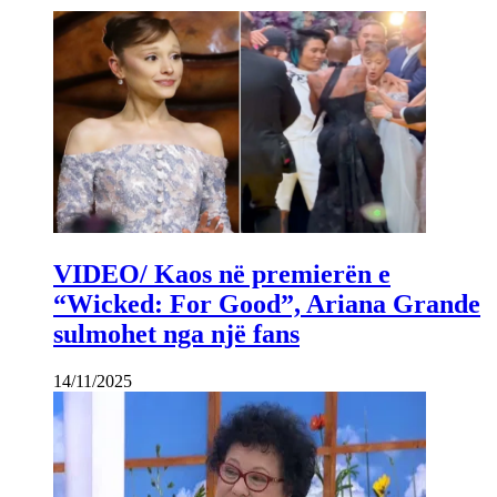
VIDEO/ Kaos në premierën e
“Wicked: For Good”, Ariana Grande
sulmohet nga një fans
14/11/2025