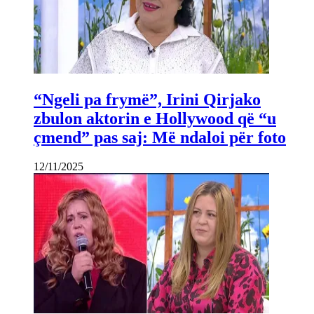
“Ngeli pa frymë”, Irini Qirjako
zbulon aktorin e Hollywood që “u
çmend” pas saj: Më ndaloi për foto
12/11/2025