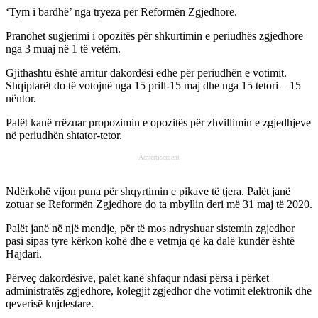
‘Tym i bardhë’ nga tryeza për Reformën Zgjedhore.
Pranohet sugjerimi i opozitës për shkurtimin e periudhës zgjedhore
nga 3 muaj në 1 të vetëm.
Gjithashtu është arritur dakordësi edhe për periudhën e votimit.
Shqiptarët do të votojnë nga 15 prill-15 maj dhe nga 15 tetori – 15
nëntor.
Palët kanë rrëzuar propozimin e opozitës për zhvillimin e zgjedhjeve
në periudhën shtator-tetor.
Advertisement
Ndërkohë vijon puna për shqyrtimin e pikave të tjera. Palët janë
zotuar se Reformën Zgjedhore do ta mbyllin deri më 31 maj të 2020.
Palët janë në një mendje, për të mos ndryshuar sistemin zgjedhor
pasi sipas tyre kërkon kohë dhe e vetmja që ka dalë kundër është
Hajdari.
Përveç dakordësive, palët kanë shfaqur ndasi përsa i përket
administratës zgjedhore, kolegjit zgjedhor dhe votimit elektronik dhe
qeverisë kujdestare.