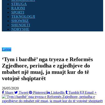
STRUGA
RAJONI
SPORTI
TEKNOLOGJI
SHOWBIZ
SHENDETI
NDRYSHE
Lajme
‘Tym i bardhë’ nga tryeza e Reformës
Zgjedhore, periudha e zgjedhjeve do
mbahet një muaj, ja muajt kur do të
votojnë shqiptarët
26/05/2020
Share
Tweet
Pinterest
LinkedIn
Tumblr
Email
+