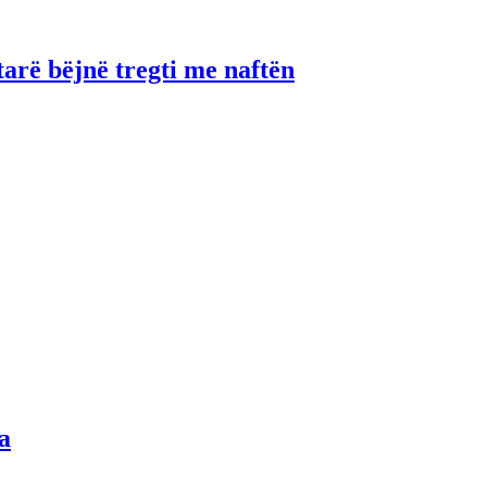
tarë bëjnë tregti me naftën
a