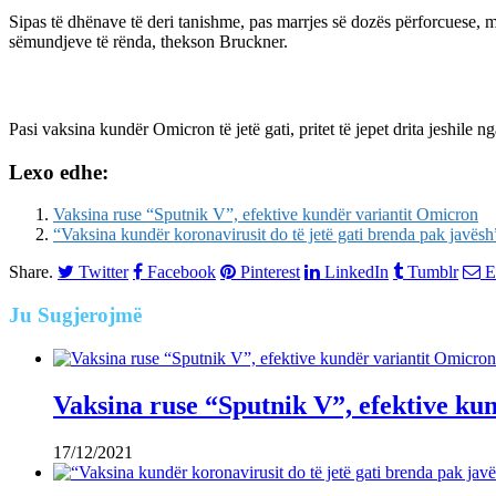
Sipas të dhënave të deri tanishme, pas marrjes së dozës përforcuese, m
sëmundjeve të rënda, thekson Bruckner.
Pasi vaksina kundër Omicron të jetë gati, pritet të jepet drita jeshile 
Lexo edhe:
Vaksina ruse “Sputnik V”, efektive kundër variantit Omicron
“Vaksina kundër koronavirusit do të jetë gati brenda pak javësh
Share.
Twitter
Facebook
Pinterest
LinkedIn
Tumblr
E
Ju
Sugjerojmë
Vaksina ruse “Sputnik V”, efektive ku
17/12/2021