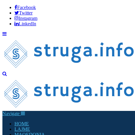
Facebook
Twitter
Instagram
LinkedIn
Navigate
HOME
LAJME
MAQEDONIA