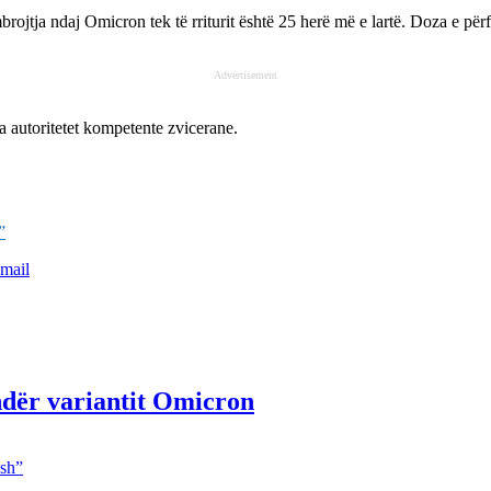
brojtja ndaj Omicron tek të rriturit është 25 herë më e lartë. Doza e pë
Advertisement
nga autoritetet kompetente zvicerane.
”
mail
ndër variantit Omicron