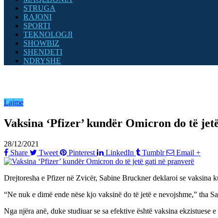
STRUGA
RAJONI
SPORTI
TEKNOLOGJI
SHOWBIZ
SHENDETI
NDRYSHE
Lajme
Vaksina ‘Pfizer’ kundër Omicron do të jetë
28/12/2021
Share
Tweet
Pinterest
LinkedIn
Tumblr
Email
+
Drejtoresha e Pfizer në Zvicër, Sabine Bruckner deklaroi se vaksina ku
“Ne nuk e dimë ende nëse kjo vaksinë do të jetë e nevojshme,” tha Sa
Nga njëra anë, duke studiuar se sa efektive është vaksina ekzistuese e