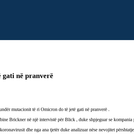
 gati në pranverë
ndër mutacionit të ri Omicron do të jetë gati në pranverë .
bine Brickner në një intervistë për Blick , duke shpjeguar se kompania
 koronavirusit dhe nga ana tjetër duke analizuar nëse nevojitet përshtat