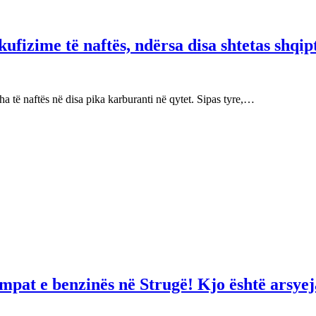
fizime të naftës, ndërsa disa shtetas shqip
 të naftës në disa pika karburanti në qytet. Sipas tyre,…
mpat e benzinës në Strugë! Kjo është arsyej