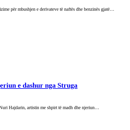
izime për mbushjen e derivateve të naftës dhe benzinës gjatë…
njeriun e dashur nga Struga
Nuri Hajdarin, artistin me shpirt të madh dhe njeriun…