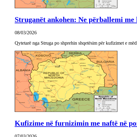
Struganët ankohen: Ne përballemi me ku
08/03/2026
Qytetarë nga Struga po shprehin shqetësim për kufizimet e mëdha
Kufizime në furnizimin me naftë në po
07/03/2026