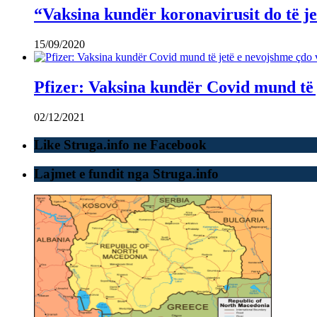
“Vaksina kundër koronavirusit do të je
15/09/2020
Pfizer: Vaksina kundër Covid mund të 
02/12/2021
Like Struga.info ne Facebook
Lajmet e fundit nga Struga.info