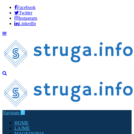
Facebook
Twitter
Instagram
LinkedIn
Navigate
HOME
LAJME
MAQEDONIA