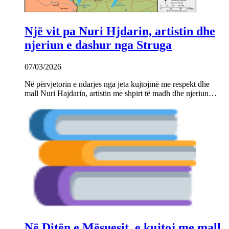
Një vit pa Nuri Hjdarin, artistin dhe
njeriun e dashur nga Struga
07/03/2026
Në përvjetorin e ndarjes nga jeta kujtojmë me respekt dhe
mall Nuri Hajdarin, artistin me shpirt të madh dhe njeriun…
Në Ditën e Mësuesit, e kujtoj me mall