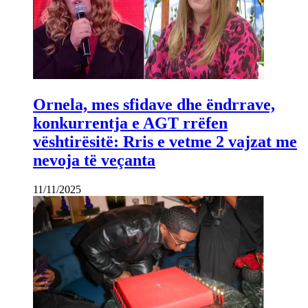
Ornela, mes sfidave dhe ëndrrave,
konkurrentja e AGT rrëfen
vështirësitë: Rris e vetme 2 vajzat me
nevoja të veçanta
11/11/2025