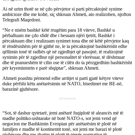
Ai në urim thotë se në çdo përvjetor si parti përcaktojnë synime
ambicioze dhe me kohë, siç shkruan Ahmeti, ato realizohen, njofton
Telegrafi Maqedoni.
“Ne e nisëm bashkë këtë rrugëtim para 18 viteve, Bashkë u
përballuam me çdo sfidë dhe i besuam njëri tjetrit, Bashkë i
përcaktuam dhe i realizuam synimet tona dhe në këtë përvjetor kaq
të rëndësishëm për të gjithë ne, le ta përcaktojmë bashkërisht edhe
qëllimin tonë të radhës që në zgjedhjet që pasojnë, të realizojmë
synimin për të zgjedhur një personalitet të vlerësuar, të dëshmuar
dhe të pranueshëm të cilin ose të cilën do ta përzgjedhim bashkërisht
për kryeministrin e parë shqiptar”, shkruan Ahmeti.
Ahmeti poashtu përmend edhe arritjet si parti gjatë këtyre viteve
duke përfshi këtu anëtarësimin në NATO, bisedimet me BE-në,
barazinë gjuhësore.
Advertisement
“Sot, të dashur qytetarë, jemi anëtarë fuqiplotë të aleancës më të
madhe politiko-ushtarake në botë NATO-s, sot jemi vend që
negocion me Bashkimin Evropian për anëtarësim të plotë në
familjen e madhe të kontinentit tonë, sot jemi me barazi të plotë
gjuhësore dhe me zbatim të plotë të pjesës normative të