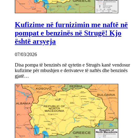
Kufizime në furnizimin me naftë në
pompat e benzinës në Strugë! Kjo
është arsyeja
07/03/2026
Disa pompa të benzinës në qytetin e Strugës kanë vendosur
kufizime për mbushjen e derivateve të naftës dhe benzinës
gjatë…