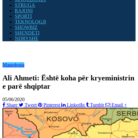
STRUGA
RAJONI
SPORTI
TEKNOLOGJI
SHOWBIZ
SHENDETI
NDRYSHE
Maqedonia
Ali Ahmeti: Është koha për kryeministrin
e parë shqiptar
05/06/2020
Share
Tweet
Pinterest
LinkedIn
Tumblr
Email
+