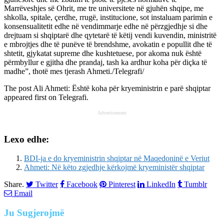
Marrëveshjes së Ohrit, me tre universitete në gjuhën shqipe, me
shkolla, spitale, çerdhe, rrugë, institucione, sot instaluam parimin e
konsensualitetit edhe në vendimmarje edhe në përzgjedhje si dhe
drejtuam si shqiptarë dhe qytetarë të këtij vendi kuvendin, ministritë
e mbrojtjes dhe të punëve të brendshme, avokatin e popullit dhe të
shtetit, gjykatat supreme dhe kushtetuese, por akoma nuk është
përmbyllur e gjitha dhe prandaj, tash ka ardhur koha për diçka të
madhe”, thotë mes tjerash Ahmeti./Telegrafi/
The post
Ali Ahmeti: Është koha për kryeministrin e parë shqiptar
appeared first on
Telegrafi
.
Advertisement
Lexo edhe:
BDI-ja e do kryeministrin shqiptar në Maqedoninë e Veriut
Ahmeti: Në këto zgjedhje kërkojmë kryeministër shqiptar
Share.
Twitter
Facebook
Pinterest
LinkedIn
Tumblr
Email
Ju
Sugjerojmë