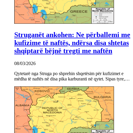
Struganët ankohen: Ne përballemi me
kufizime të naftës, ndërsa disa shtetas
shqiptarë bëjnë tregti me naftën
08/03/2026
Qytetarë nga Struga po shprehin shqetësim për kufizimet e
mëdha të naftës në disa pika karburanti në qytet. Sipas tyre,…