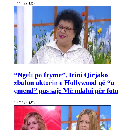
14/11/2025
“Ngeli pa frymë”, Irini Qirjako
zbulon aktorin e Hollywood që “u
çmend” pas saj: Më ndaloi për foto
12/11/2025