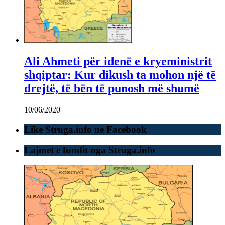
Ali Ahmeti për idenë e kryeministrit
shqiptar: Kur dikush ta mohon një të
drejtë, të bën të punosh më shumë
10/06/2020
Like Struga.info ne Facebook
Lajmet e fundit nga Struga.info