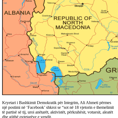
Kryetari i Bashkimit Demokratik për Integrim, Ali Ahmeti përmes
një postimi në ‘Facebook’ shkroi se “sot në 18 vjetorin e themelimit
të partisë së tij, uroi anëtarët, aktivistët, përkrahësit, votuesit, aleatët
dhe gjithë qytetarëve e vendit.