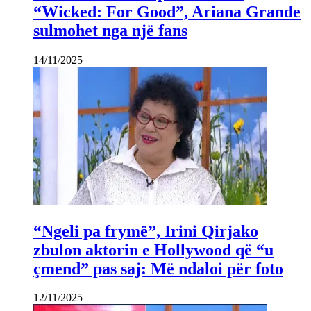
“Wicked: For Good”, Ariana Grande
sulmohet nga një fans
14/11/2025
“Ngeli pa frymë”, Irini Qirjako
zbulon aktorin e Hollywood që “u
çmend” pas saj: Më ndaloi për foto
12/11/2025