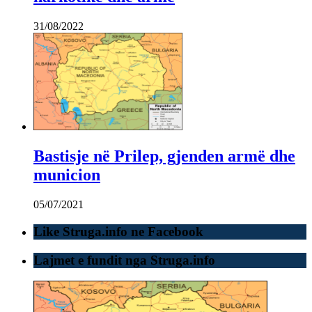
31/08/2022
Bastisje në Prilep, gjenden armë dhe
municion
05/07/2021
Like Struga.info ne Facebook
Lajmet e fundit nga Struga.info