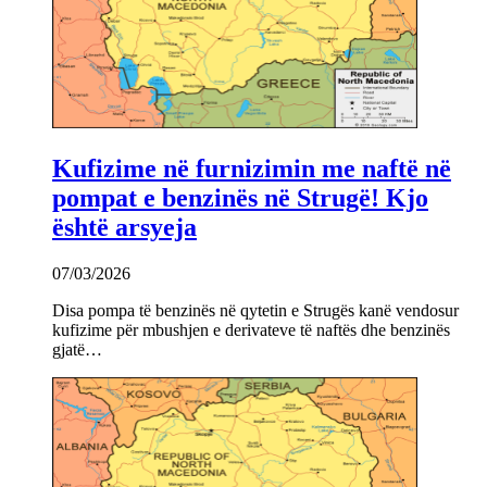
Kufizime në furnizimin me naftë në
pompat e benzinës në Strugë! Kjo
është arsyeja
07/03/2026
Disa pompa të benzinës në qytetin e Strugës kanë vendosur
kufizime për mbushjen e derivateve të naftës dhe benzinës
gjatë…