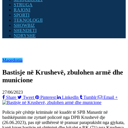
STRUGA
RAJONI
SPORTI
TEKNOLOGJI
SHOWBIZ
SHENDETI
NDRYSHE
Maqedonia
Bastisje në Krushevë, zbulohen armë dhe
municione
27/06/2023
Share
Tweet
Pinterest
LinkedIn
Tumblr
Email
+
Policia për çështje kriminale në kuadër të SPB Manastir në
bashkëpunim me zyrtarë policorë nga DPB Krushevë dje
(26.06.2023), pas një urdhëresë të pranuar paraprakisht nga gjykata,
kanë kryer bastisje në shtëpinë dhe lokalet e P.K.(71) nga Krusheva.