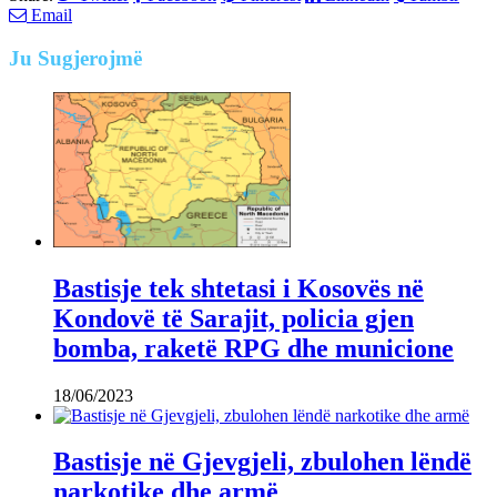
Email
Ju
Sugjerojmë
Bastisje tek shtetasi i Kosovës në
Kondovë të Sarajit, policia gjen
bomba, raketë RPG dhe municione
18/06/2023
Bastisje në Gjevgjeli, zbulohen lëndë
narkotike dhe armë