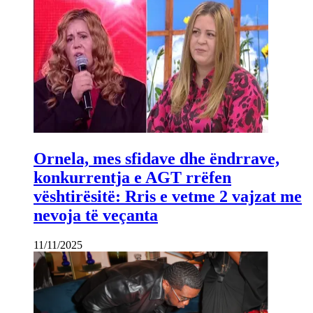
Ornela, mes sfidave dhe ëndrrave,
konkurrentja e AGT rrëfen
vështirësitë: Rris e vetme 2 vajzat me
nevoja të veçanta
11/11/2025