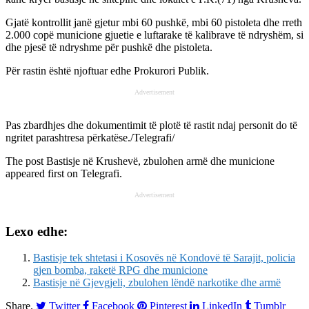
Gjatë kontrollit janë gjetur mbi 60 pushkë, mbi 60 pistoleta dhe rreth
2.000 copë municione gjuetie e luftarake të kalibrave të ndryshëm, si
dhe pjesë të ndryshme për pushkë dhe pistoleta.
Për rastin është njoftuar edhe Prokurori Publik.
Advertisement
Pas zbardhjes dhe dokumentimit të plotë të rastit ndaj personit do të
ngritet parashtresa përkatëse./Telegrafi/
The post
Bastisje në Krushevë, zbulohen armë dhe municione
appeared first on
Telegrafi
.
Advertisement
Lexo edhe:
Bastisje tek shtetasi i Kosovës në Kondovë të Sarajit, policia
gjen bomba, raketë RPG dhe municione
Bastisje në Gjevgjeli, zbulohen lëndë narkotike dhe armë
Share.
Twitter
Facebook
Pinterest
LinkedIn
Tumblr