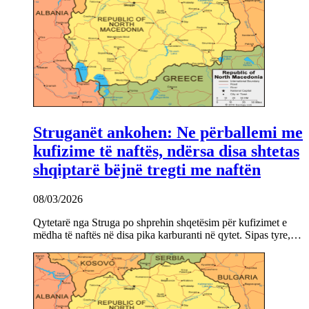
Struganët ankohen: Ne përballemi me
kufizime të naftës, ndërsa disa shtetas
shqiptarë bëjnë tregti me naftën
08/03/2026
Qytetarë nga Struga po shprehin shqetësim për kufizimet e
mëdha të naftës në disa pika karburanti në qytet. Sipas tyre,…