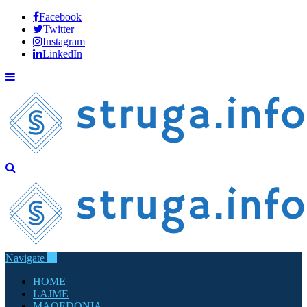
Facebook
Twitter
Instagram
LinkedIn
Navigate
HOME
LAJME
MAQEDONIA