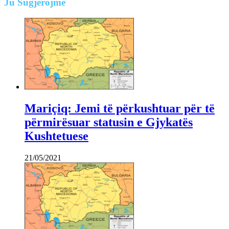
Ju
Sugjerojmë
Mariçiq: Jemi të përkushtuar për të
përmirësuar statusin e Gjykatës
Kushtetuese
21/05/2021