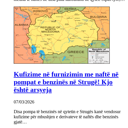
Kufizime në furnizimin me naftë në
pompat e benzinës në Strugë! Kjo
është arsyeja
07/03/2026
Disa pompa të benzinës në qytetin e Strugës kanë vendosur
kufizime për mbushjen e derivateve të naftës dhe benzinës
gjatë…