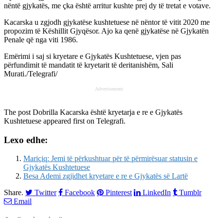
nëntë gjykatës, me çka është arritur kushte prej dy të tretat e votave.
Kacarska u zgjodh gjykatëse kushtetuese në nëntor të vitit 2020 me
propozim të Këshillit Gjyqësor. Ajo ka qenë gjykatëse në Gjykatën
Penale që nga viti 1986.
Emërimi i saj si kryetare e Gjykatës Kushtetuese, vjen pas
përfundimit të mandatit të kryetarit të deritanishëm, Sali
Murati./Telegrafi/
Advertisement
The post
Dobrilla Kacarska është kryetarja e re e Gjykatës
Kushtetuese
appeared first on
Telegrafi
.
Lexo edhe:
Mariçiq: Jemi të përkushtuar për të përmirësuar statusin e
Gjykatës Kushtetuese
Besa Ademi zgjidhet kryetare e re e Gjykatës së Lartë
Share.
Twitter
Facebook
Pinterest
LinkedIn
Tumblr
Email