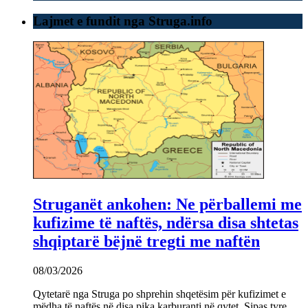
Lajmet e fundit nga Struga.info
Struganët ankohen: Ne përballemi me
kufizime të naftës, ndërsa disa shtetas
shqiptarë bëjnë tregti me naftën
08/03/2026
Qytetarë nga Struga po shprehin shqetësim për kufizimet e
mëdha të naftës në disa pika karburanti në qytet. Sipas tyre,…