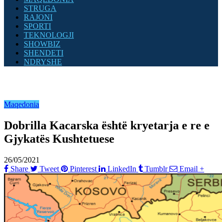
STRUGA
RAJONI
SPORTI
TEKNOLOGJI
SHOWBIZ
SHENDETI
NDRYSHE
Maqedonia
Dobrilla Kacarska është kryetarja e re e
Gjykatës Kushtetuese
26/05/2021
Share
Tweet
Pinterest
LinkedIn
Tumblr
Email
+