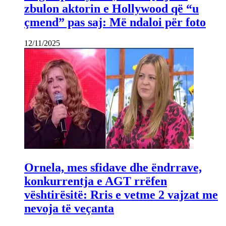
zbulon aktorin e Hollywood që “u
çmend” pas saj: Më ndaloi për foto
12/11/2025
Ornela, mes sfidave dhe ëndrrave,
konkurrentja e AGT rrëfen
vështirësitë: Rris e vetme 2 vajzat me
nevoja të veçanta