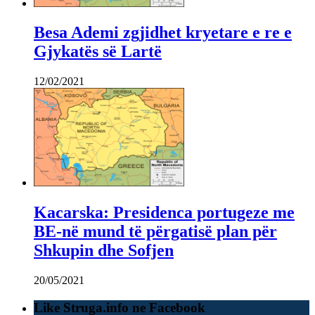
Besa Ademi zgjidhet kryetare e re e
Gjykatës së Lartë
12/02/2021
Kacarska: Presidenca portugeze me
BE-në mund të përgatisë plan për
Shkupin dhe Sofjen
20/05/2021
Like Struga.info ne Facebook