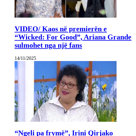
VIDEO/ Kaos në premierën e
“Wicked: For Good”, Ariana Grande
sulmohet nga një fans
14/11/2025
“Ngeli pa frymë”, Irini Qirjako