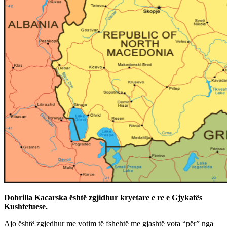
Dobrilla Kacarska është zgjidhur kryetare e re e Gjykatës
Kushtetuese.
Ajo është zgjedhur me votim të fshehtë me gjashtë vota “për” nga