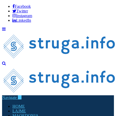
Facebook
Twitter
Instagram
LinkedIn
Navigate
HOME
LAJME
MAQEDONIA