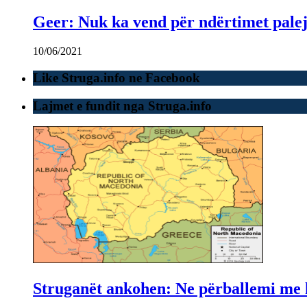
Geer: Nuk ka vend për ndërtimet paleje
10/06/2021
Like Struga.info ne Facebook
Lajmet e fundit nga Struga.info
Struganët ankohen: Ne përballemi me ku