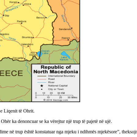
 e Liqenit të Ohrit.
ër ka denoncuar se ka vërejtur një trup të pajetë në ujë.
dime në trup është konstatuar nga mjeku i ndihmës mjekësore”, theksojn