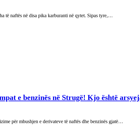
 të naftës në disa pika karburanti në qytet. Sipas tyre,…
mpat e benzinës në Strugë! Kjo është arsyej
izime për mbushjen e derivateve të naftës dhe benzinës gjatë…