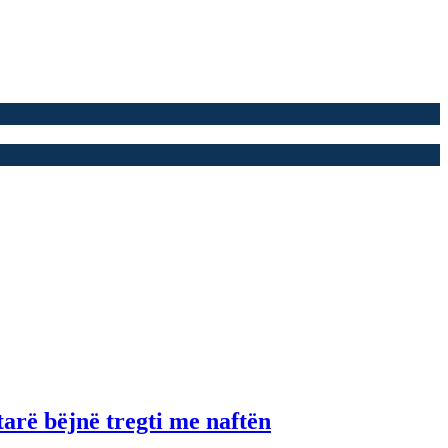
tarë bëjnë tregti me naftën