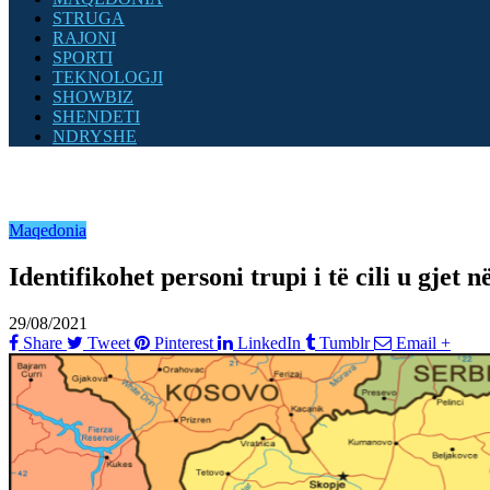
STRUGA
RAJONI
SPORTI
TEKNOLOGJI
SHOWBIZ
SHENDETI
NDRYSHE
Maqedonia
Identifikohet personi trupi i të cili u gjet 
29/08/2021
Share
Tweet
Pinterest
LinkedIn
Tumblr
Email
+