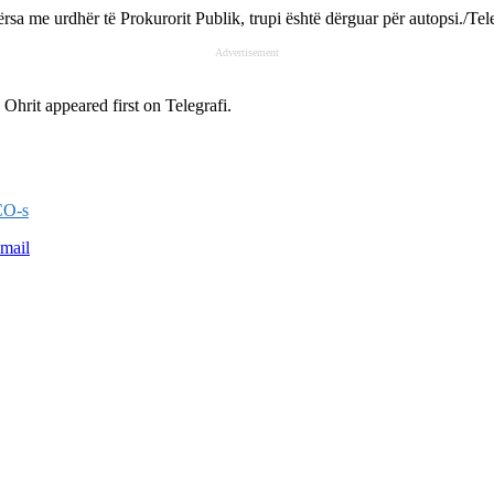
rsa me urdhër të Prokurorit Publik, trupi është dërguar për autopsi./Tele
Advertisement
ë Ohrit
appeared first on
Telegrafi
.
SCO-s
mail