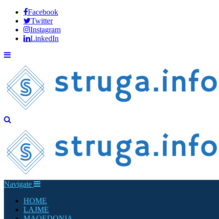
Facebook
Twitter
Instagram
LinkedIn
Navigate
HOME
LAJME
MAQEDONIA