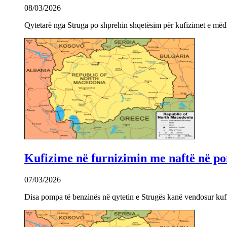
08/03/2026
Qytetarë nga Struga po shprehin shqetësim për kufizimet e mëdha
Kufizime në furnizimin me naftë në po
07/03/2026
Disa pompa të benzinës në qytetin e Strugës kanë vendosur kuf