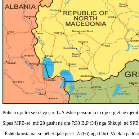
Policia njoftoi se 67 vjeçari L.A është personi i cili dje u gjet në ujërat
Sipas MPB-së, më 28 gusht në ora 7:30 B,P (34) nga Shkupi, në SPB Oh
“Është konstatuar se bëhet fjalë për L.A (66) nga Ohri. Vdekja pa lën