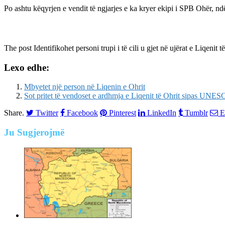
Po ashtu këqyrjen e vendit të ngjarjes e ka kryer ekipi i SPB Ohër, ndë
The post
Identifikohet personi trupi i të cili u gjet në ujërat e Liqenit t
Lexo edhe:
Mbyetet një person në Liqenin e Ohrit
Sot pritet të vendoset e ardhmja e Liqenit të Ohrit sipas UNE
Share.
Twitter
Facebook
Pinterest
LinkedIn
Tumblr
E
Ju
Sugjerojmë