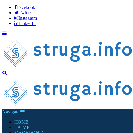
Facebook
Twitter
Instagram
LinkedIn
Navigate
HOME
LAJME
MAQEDONIA