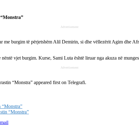
n “Monstra”
Advertisement
r me burgim të përjetshëm Alil Demirin, si dhe vëllezërit Agim dhe Afr
he nëntë vjet burgim. Kurse, Sami Luta është liruar nga akuza në munges
Advertisement
 rastin “Monstra”
appeared first on
Telegrafi
.
in “Monstra”
astin “Monstra”
mail