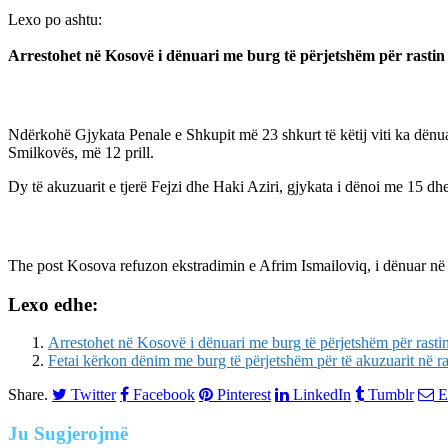
Lexo po ashtu:
Arrestohet në Kosovë i dënuari me burg të përjetshëm për rasti
Ndërkohë Gjykata Penale e Shkupit më 23 shkurt të këtij viti ka dënua
Smilkovës, më 12 prill.
Dy të akuzuarit e tjerë Fejzi dhe Haki Aziri, gjykata i dënoi me 15 d
The post
Kosova refuzon ekstradimin e Afrim Ismailoviq, i dënuar në
Lexo edhe:
Arrestohet në Kosovë i dënuari me burg të përjetshëm për rast
Fetai kërkon dënim me burg të përjetshëm për të akuzuarit në r
Share.
Twitter
Facebook
Pinterest
LinkedIn
Tumblr
E
Ju
Sugjerojmë