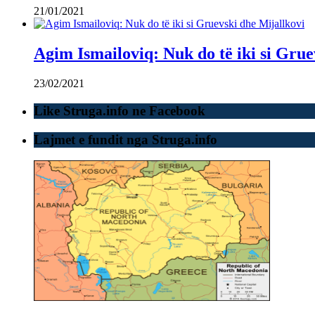
21/01/2021
Agim Ismailoviq: Nuk do të iki si Grue
23/02/2021
Like Struga.info ne Facebook
Lajmet e fundit nga Struga.info