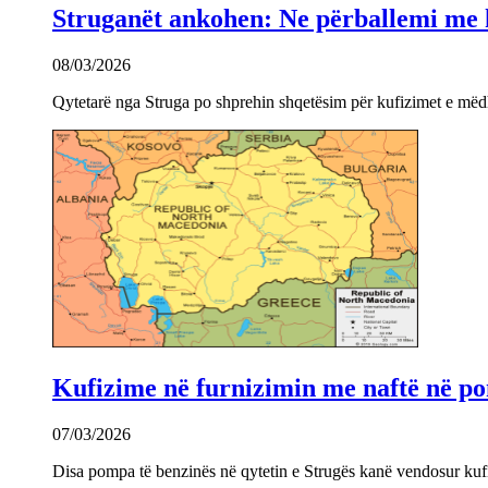
Struganët ankohen: Ne përballemi me ku
08/03/2026
Qytetarë nga Struga po shprehin shqetësim për kufizimet e mëdha
Kufizime në furnizimin me naftë në po
07/03/2026
Disa pompa të benzinës në qytetin e Strugës kanë vendosur kuf