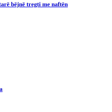
tarë bëjnë tregti me naftën
a