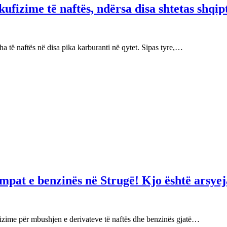
fizime të naftës, ndërsa disa shtetas shqip
 të naftës në disa pika karburanti në qytet. Sipas tyre,…
mpat e benzinës në Strugë! Kjo është arsyej
izime për mbushjen e derivateve të naftës dhe benzinës gjatë…