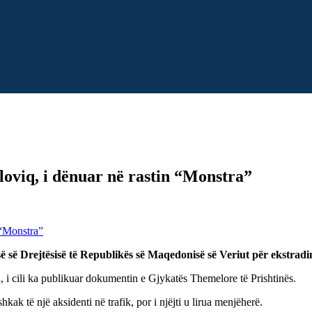
oviq, i dënuar në rastin “Monstra”
 së Drejtësisë të Republikës së Maqedonisë së Veriut për ekstradi
ri, i cili ka publikuar dokumentin e Gjykatës Themelore të Prishtinës.
kak të një aksidenti në trafik, por i njëjti u lirua menjëherë.