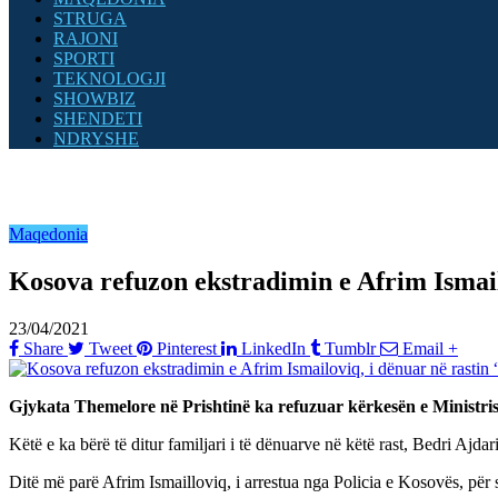
STRUGA
RAJONI
SPORTI
TEKNOLOGJI
SHOWBIZ
SHENDETI
NDRYSHE
Maqedonia
Kosova refuzon ekstradimin e Afrim Ismail
23/04/2021
Share
Tweet
Pinterest
LinkedIn
Tumblr
Email
+
Gjykata Themelore në Prishtinë ka refuzuar kërkesën e Ministrisë
Këtë e ka bërë të ditur familjari i të dënuarve në këtë rast, Bedri Ajda
Ditë më parë Afrim Ismailloviq, i arrestua nga Policia e Kosovës, për sh