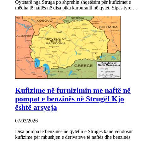
Qytetarë nga Struga po shprehin shqetësim për kufizimet e
mëdha të naftës në disa pika karburanti në qytet. Sipas tyre,…
Kufizime në furnizimin me naftë në
pompat e benzinës në Strugë! Kjo
është arsyeja
07/03/2026
Disa pompa të benzinës në qytetin e Strugës kanë vendosur
kufizime për mbushjen e derivateve të naftës dhe benzinës