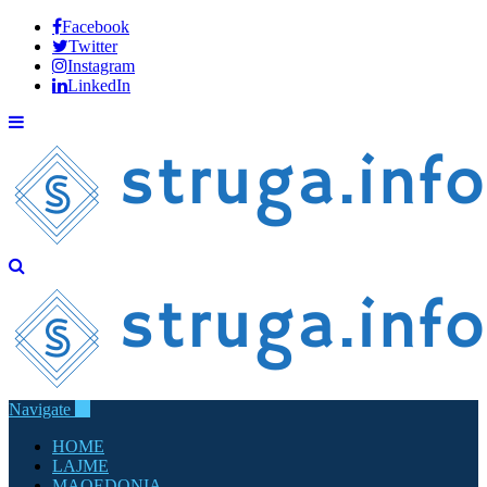
Facebook
Twitter
Instagram
LinkedIn
Navigate
HOME
LAJME
MAQEDONIA