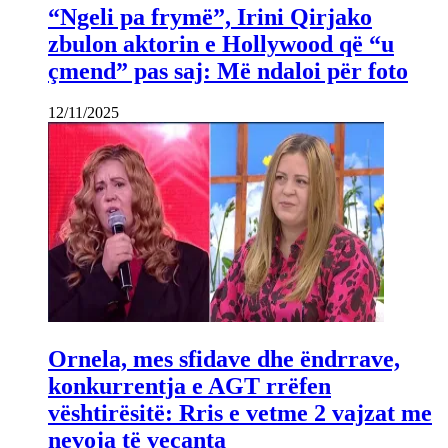
“Ngeli pa frymë”, Irini Qirjako
zbulon aktorin e Hollywood që “u
çmend” pas saj: Më ndaloi për foto
12/11/2025
Ornela, mes sfidave dhe ëndrrave,
konkurrentja e AGT rrëfen
vështirësitë: Rris e vetme 2 vajzat me
nevoja të veçanta