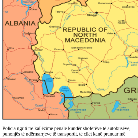
Policia ngriti tre kallëzime penale kundër shoferëve të autobusëve,
punonjës të ndërmarrjeve të transportit, të cilët kanë pranuar më