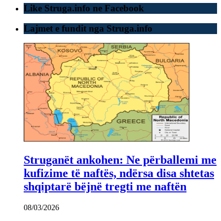
Like Struga.info ne Facebook
Lajmet e fundit nga Struga.info
Struganët ankohen: Ne përballemi me
kufizime të naftës, ndërsa disa shtetas
shqiptarë bëjnë tregti me naftën
08/03/2026