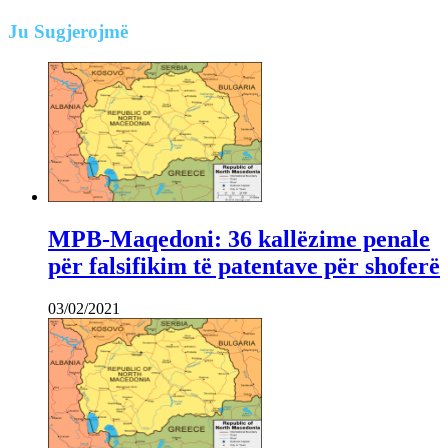
Ju
Sugjerojmë
MPB-Maqedoni: 36 kallëzime penale
për falsifikim të patentave për shoferë
03/02/2021