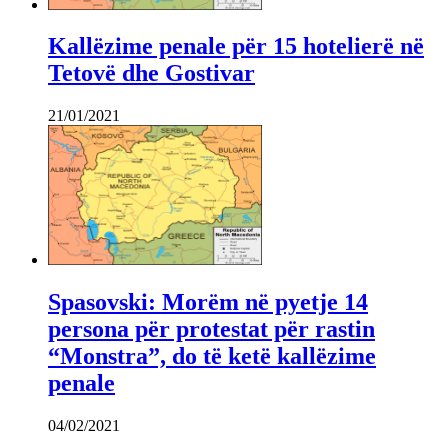
Kallëzime penale për 15 hotelierë në
Tetovë dhe Gostivar
21/01/2021
Spasovski: Morëm në pyetje 14
persona për protestat për rastin
“Monstra”, do të ketë kallëzime
penale
04/02/2021