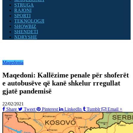
STRUGA
RAJONI
SPORTI
TEKNOLOGJI
SHOWBIZ
SHENDETI
NDRYSHE
Maqedonia
Maqedoni: Kallëzime penale për shoferët
e autobusëve që kanë shkelur rregullat
gjatë pandemisë
22/02/2021
Share
Tweet
Pinterest
LinkedIn
Tumblr
Email
+