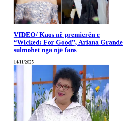
VIDEO/ Kaos në premierën e
“Wicked: For Good”, Ariana Grande
sulmohet nga një fans
14/11/2025