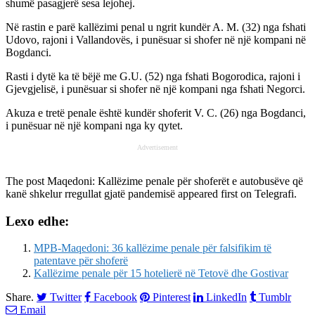
shumë pasagjerë sesa lejohej.
Në rastin e parë kallëzimi penal u ngrit kundër A. М. (32) nga fshati
Udovo, rajoni i Vallandovës, i punësuar si shofer në një kompani në
Bogdanci.
Rasti i dytë ka të bëjë me G.U. (52) nga fshati Bogorodica, rajoni i
Gjevgjelisë, i punësuar si shofer në një kompani nga fshati Negorci.
Akuza e tretë penale është kundër shoferit V. C. (26) nga Bogdanci,
i punësuar në një kompani nga ky qytet.
Advertisement
The post
Maqedoni: Kallëzime penale për shoferët e autobusëve që
kanë shkelur rregullat gjatë pandemisë
appeared first on
Telegrafi
.
Lexo edhe:
MPB-Maqedoni: 36 kallëzime penale për falsifikim të
patentave për shoferë
Kallëzime penale për 15 hotelierë në Tetovë dhe Gostivar
Share.
Twitter
Facebook
Pinterest
LinkedIn
Tumblr
Email