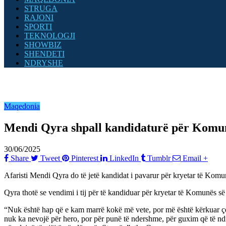
STRUGA
RAJONI
SPORTI
TEKNOLOGJI
SHOWBIZ
SHENDETI
NDRYSHE
Maqedonia
Mendi Qyra shpall kandidaturë për Komunën
30/06/2025
Share
Tweet
Pinterest
LinkedIn
Tumblr
Email
+
Afaristi Mendi Qyra do të jetë kandidat i pavarur për kryetar të Komunë
Qyra thotë se vendimi i tij për të kandiduar për kryetar të Komunës së
“Nuk është hap që e kam marrë kokë më vete, por më është kërkuar çdo 
nuk ka nevojë për hero, por për punë të ndershme, për guxim që të ndr