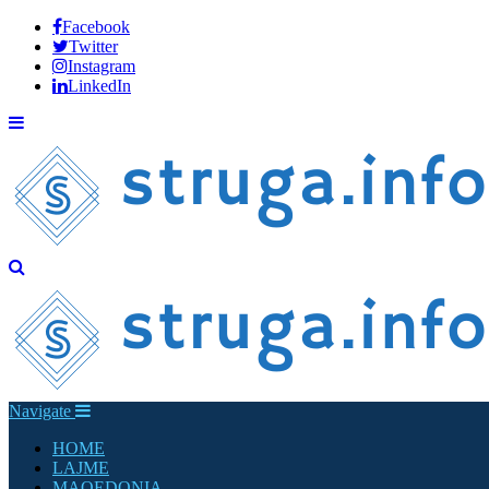
Facebook
Twitter
Instagram
LinkedIn
Navigate
HOME
LAJME
MAQEDONIA