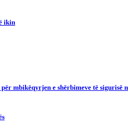
ë ikin
t për mbikëqyrjen e shërbimeve të sigurisë
ës