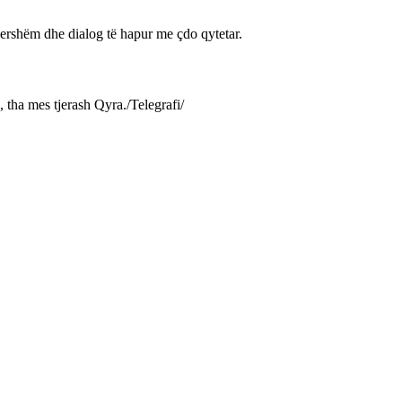
 ndershëm dhe dialog të hapur me çdo qytetar.
, tha mes tjerash Qyra./Telegrafi/