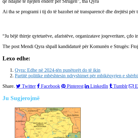
që ndajnë të njëjtën ëndërr për Strugën”, tha Qyra
Ai tha se programi i tij do të bazohet në transparencë dhe drejtësi për
“Ju bëjë thirrje qytetarëve, afaristëve, organizatave joqeveritare, çdo 
The post
Mendi Qyra shpall kandidaturë për Komunën e Strugës: Ftoj 
Lexo edhe:
Qyra: Edhe në 2024-tën punëtorët do të ikin
Partitë politike mbështesin ndryshimet për mbikëqyrjen e shërb
Share.
Twitter
Facebook
Pinterest
LinkedIn
Tumblr
E
Ju
Sugjerojmë