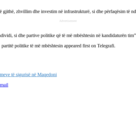
 të gjithë, zhvillim dhe investim në infrastrukturë, si dhe përfaqësim të
Advertisement
individi, si dhe partive politike që të më mbështesin në kandidaturën tim”
partitë politike të më mbështesin
appeared first on
Telegrafi
.
imeve të sigurisë në Maqedoni
mail