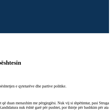
ështesin
ështetjen e qytetarëve dhe partive politike.
ët që duan menaxhim me përgjegjësi. Nuk vij si shpëtimtar, pasi Struga
andidatura nuk është garë për pushtet, por thirrje për bashkim për ata