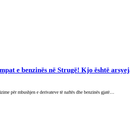
mpat e benzinës në Strugë! Kjo është arsyej
izime për mbushjen e derivateve të naftës dhe benzinës gjatë…