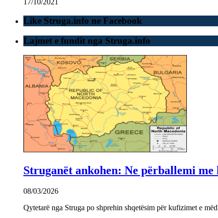
17/10/2021
Like Struga.info ne Facebook
Lajmet e fundit nga Struga.info
Struganët ankohen: Ne përballemi me ku
08/03/2026
Qytetarë nga Struga po shprehin shqetësim për kufizimet e mëdha