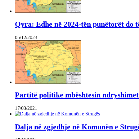
Qyra: Edhe në 2024-tën punëtorët do t
05/12/2023
Partitë politike mbështesin ndryshime
17/03/2021
Dalja në zgjedhje në Komunën e Strug