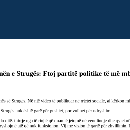
 e Strugës: Ftoj partitë politike të më mb
s së Strugës. Në një video të publikuar në rrjetet sociale, ai kërkon mb
 Strugës nuk është garë për pushtet, por vullnet për ndryshim.
ditë. thirrje nga të rinjtë që duan të jetojnë në vendlindje dhe qytetar
yshojmë atë që nuk funksionon. Vij me vizion të qartë për zhvillimin. K