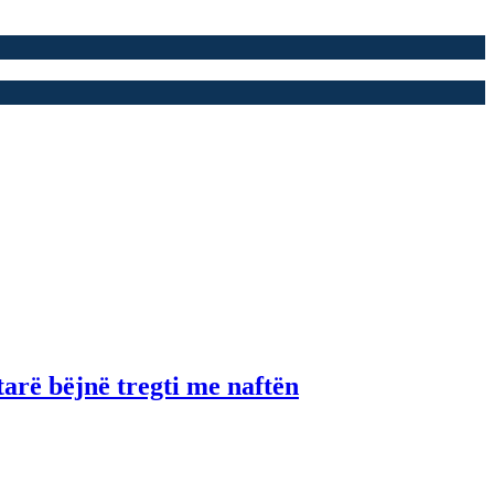
tarë bëjnë tregti me naftën