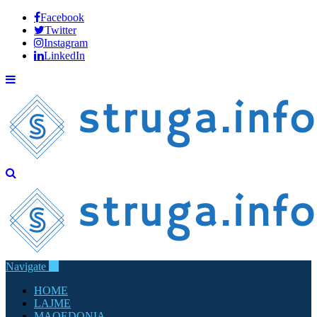
Facebook
Twitter
Instagram
LinkedIn
Navigate
HOME
LAJME
MAQEDONIA