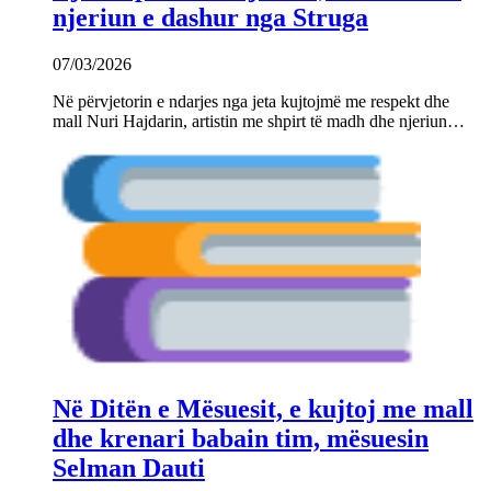
njeriun e dashur nga Struga
07/03/2026
Në përvjetorin e ndarjes nga jeta kujtojmë me respekt dhe
mall Nuri Hajdarin, artistin me shpirt të madh dhe njeriun…
Në Ditën e Mësuesit, e kujtoj me mall
dhe krenari babain tim, mësuesin
Selman Dauti