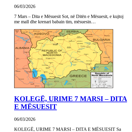
06/03/2026
7 Mars – Dita e Mësuesit Sot, në Ditën e Mësuesit, e kujtoj
me mall dhe krenari babain tim, mësuesin…
KOLEGË, URIME 7 MARSI – DITA
E MËSUESIT
06/03/2026
KOLEGË, URIME 7 MARSI – DITA E MËSUESIT Sa