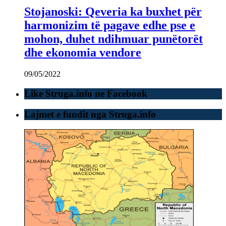
Stojanoski: Qeveria ka buxhet për
harmonizim të pagave edhe pse e
mohon, duhet ndihmuar punëtorët
dhe ekonomia vendore
09/05/2022
Like Struga.info ne Facebook
Lajmet e fundit nga Struga.info