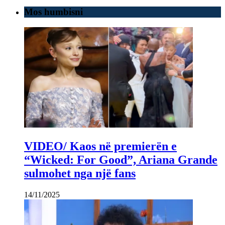
Mos humbisni
VIDEO/ Kaos në premierën e
“Wicked: For Good”, Ariana Grande
sulmohet nga një fans
14/11/2025