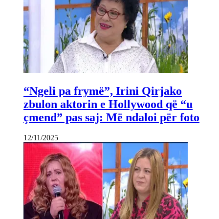
“Ngeli pa frymë”, Irini Qirjako
zbulon aktorin e Hollywood që “u
çmend” pas saj: Më ndaloi për foto
12/11/2025