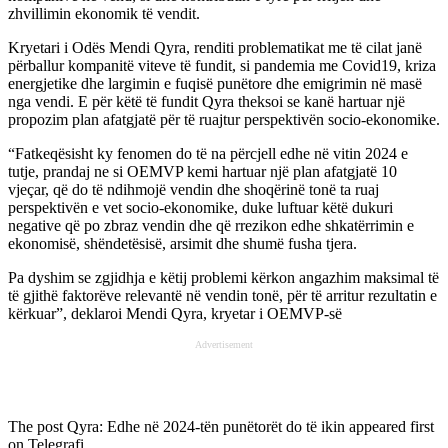
zhvillimin ekonomik të vendit.
Kryetari i Odës Mendi Qyra, renditi problematikat me të cilat janë
përballur kompanitë viteve të fundit, si pandemia me Covid19, kriza
energjetike dhe largimin e fuqisë punëtore dhe emigrimin në masë
nga vendi. E për këtë të fundit Qyra theksoi se kanë hartuar një
propozim plan afatgjatë për të ruajtur perspektivën socio-ekonomike.
“Fatkeqësisht ky fenomen do të na përcjell edhe në vitin 2024 e
tutje, prandaj ne si OEMVP kemi hartuar një plan afatgjatë 10
vjeçar, që do të ndihmojë vendin dhe shoqërinë tonë ta ruaj
perspektivën e vet socio-ekonomike, duke luftuar këtë dukuri
negative që po zbraz vendin dhe që rrezikon edhe shkatërrimin e
ekonomisë, shëndetësisë, arsimit dhe shumë fusha tjera.
Pa dyshim se zgjidhja e këtij problemi kërkon angazhim maksimal të
të gjithë faktorëve relevantë në vendin tonë, për të arritur rezultatin e
kërkuar”, deklaroi Mendi Qyra, kryetar i OEMVP-së
Advertisement
The post
Qyra: Edhe në 2024-tën punëtorët do të ikin
appeared first
on
Telegrafi
.