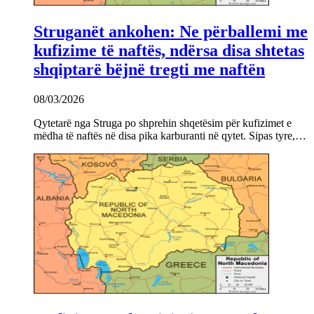
Struganët ankohen: Ne përballemi me
kufizime të naftës, ndërsa disa shtetas
shqiptarë bëjnë tregti me naftën
08/03/2026
Qytetarë nga Struga po shprehin shqetësim për kufizimet e
mëdha të naftës në disa pika karburanti në qytet. Sipas tyre,…