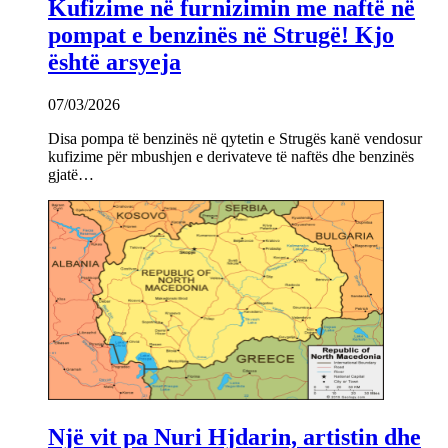
Kufizime në furnizimin me naftë në
pompat e benzinës në Strugë! Kjo
është arsyeja
07/03/2026
Disa pompa të benzinës në qytetin e Strugës kanë vendosur
kufizime për mbushjen e derivateve të naftës dhe benzinës
gjatë…
Një vit pa Nuri Hjdarin, artistin dhe