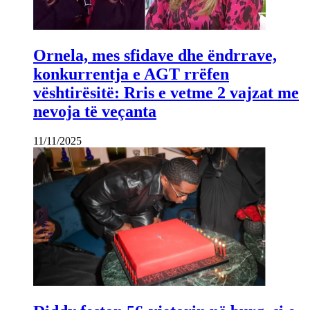
Ornela, mes sfidave dhe ëndrrave,
konkurrentja e AGT rrëfen
vështirësitë: Rris e vetme 2 vajzat me
nevoja të veçanta
11/11/2025