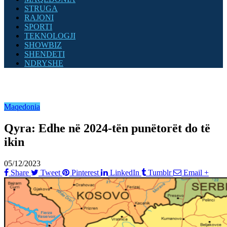
STRUGA
RAJONI
SPORTI
TEKNOLOGJI
SHOWBIZ
SHENDETI
NDRYSHE
Maqedonia
Qyra: Edhe në 2024-tën punëtorët do të
ikin
05/12/2023
Share
Tweet
Pinterest
LinkedIn
Tumblr
Email
+