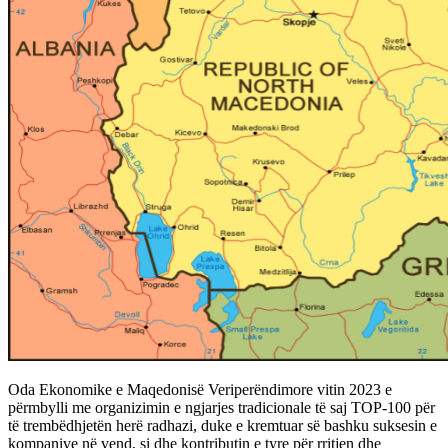
Oda Ekonomike e Maqedonisë Veriperëndimore vitin 2023 e
përmbylli me organizimin e ngjarjes tradicionale të saj TOP-100 për
të trembëdhjetën herë radhazi, duke e kremtuar së bashku suksesin e
kompanive në vend, si dhe kontributin e tyre për rritjen dhe