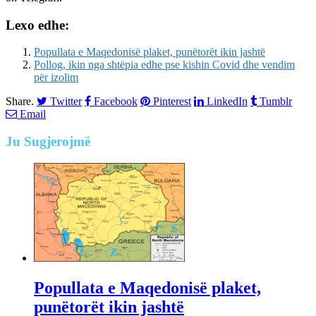
Lexo edhe:
Popullata e Maqedonisë plaket, punëtorët ikin jashtë
Pollog, ikin nga shtëpia edhe pse kishin Covid dhe vendim
për izolim
Share.
Twitter
Facebook
Pinterest
LinkedIn
Tumblr
Email
Ju
Sugjerojmë
Popullata e Maqedonisë plaket,
punëtorët ikin jashtë