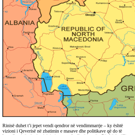
Rinisë duhet t’i jepet vendi qendror në vendimmarrje – ky është
vizioni i Qeverisë në zbatimin e masave dhe politikave që do të