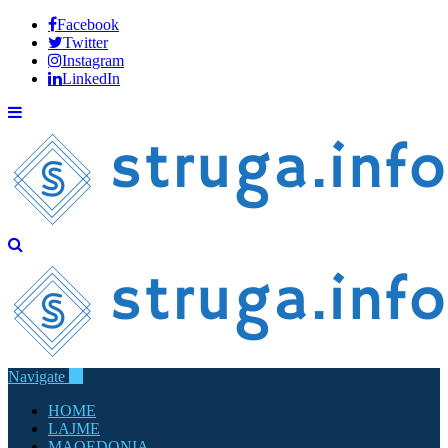
Facebook
Twitter
Instagram
LinkedIn
Navigate
HOME
LAJME
MAQEDONIA