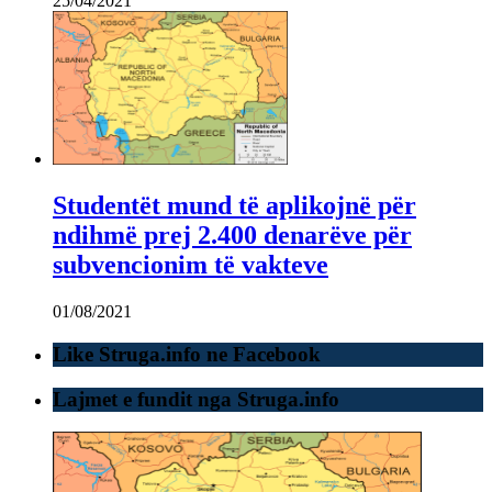
25/04/2021
Studentët mund të aplikojnë për
ndihmë prej 2.400 denarëve për
subvencionim të vakteve
01/08/2021
Like Struga.info ne Facebook
Lajmet e fundit nga Struga.info