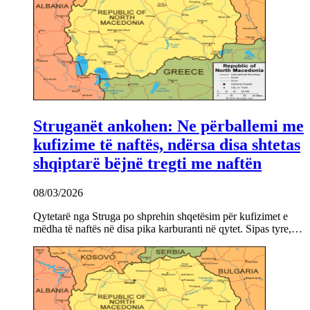
Struganët ankohen: Ne përballemi me
kufizime të naftës, ndërsa disa shtetas
shqiptarë bëjnë tregti me naftën
08/03/2026
Qytetarë nga Struga po shprehin shqetësim për kufizimet e
mëdha të naftës në disa pika karburanti në qytet. Sipas tyre,…