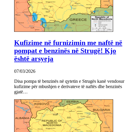
Kufizime në furnizimin me naftë në
pompat e benzinës në Strugë! Kjo
është arsyeja
07/03/2026
Disa pompa të benzinës në qytetin e Strugës kanë vendosur
kufizime për mbushjen e derivateve të naftës dhe benzinës
gjatë…