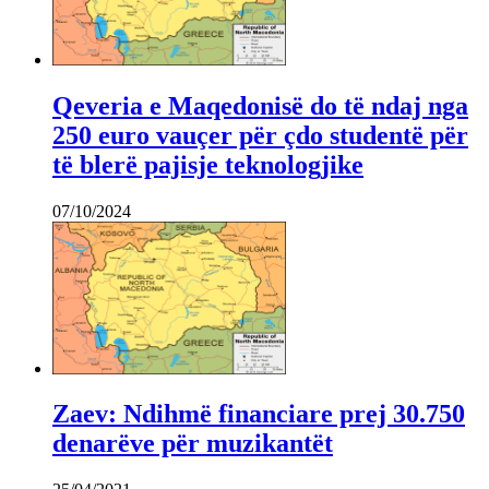
Qeveria e Maqedonisë do të ndaj nga
250 euro vauçer për çdo studentë për
të blerë pajisje teknologjike
07/10/2024
Zaev: Ndihmë financiare prej 30.750
denarëve për muzikantët