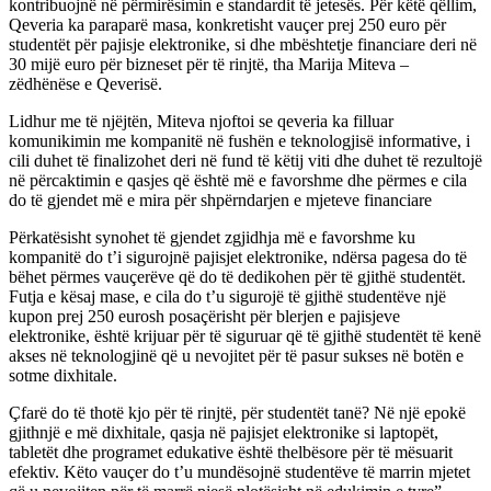
kontribuojnë në përmirësimin e standardit të jetesës. Për këtë qëllim,
Qeveria ka paraparë masa, konkretisht vauçer prej 250 euro për
studentët për pajisje elektronike, si dhe mbështetje financiare deri në
30 mijë euro për bizneset për të rinjtë, tha Marija Miteva –
zëdhënëse e Qeverisë.
Lidhur me të njëjtën, Miteva njoftoi se qeveria ka filluar
komunikimin me kompanitë në fushën e teknologjisë informative, i
cili duhet të finalizohet deri në fund të këtij viti dhe duhet të rezultojë
në përcaktimin e qasjes që është më e favorshme dhe përmes e cila
do të gjendet më e mira për shpërndarjen e mjeteve financiare
Përkatësisht synohet të gjendet zgjidhja më e favorshme ku
kompanitë do t’i sigurojnë pajisjet elektronike, ndërsa pagesa do të
bëhet përmes vauçerëve që do të dedikohen për të gjithë studentët.
Futja e kësaj mase, e cila do t’u sigurojë të gjithë studentëve një
kupon prej 250 eurosh posaçërisht për blerjen e pajisjeve
elektronike, është krijuar për të siguruar që të gjithë studentët të kenë
akses në teknologjinë që u nevojitet për të pasur sukses në botën e
sotme dixhitale.
Çfarë do të thotë kjo për të rinjtë, për studentët tanë? Në një epokë
gjithnjë e më dixhitale, qasja në pajisjet elektronike si laptopët,
tabletët dhe programet edukative është thelbësore për të mësuarit
efektiv. Këto vauçer do t’u mundësojnë studentëve të marrin mjetet