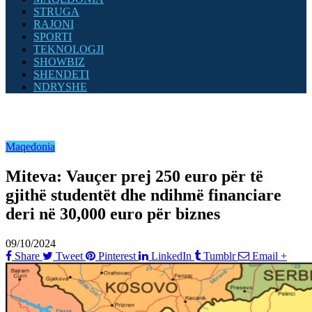
STRUGA
RAJONI
SPORTI
TEKNOLOGJI
SHOWBIZ
SHENDETI
NDRYSHE
Maqedonia
Miteva: Vauçer prej 250 euro për të
gjithë studentët dhe ndihmë financiare
deri në 30,000 euro për biznes
09/10/2024
Share
Tweet
Pinterest
LinkedIn
Tumblr
Email
+