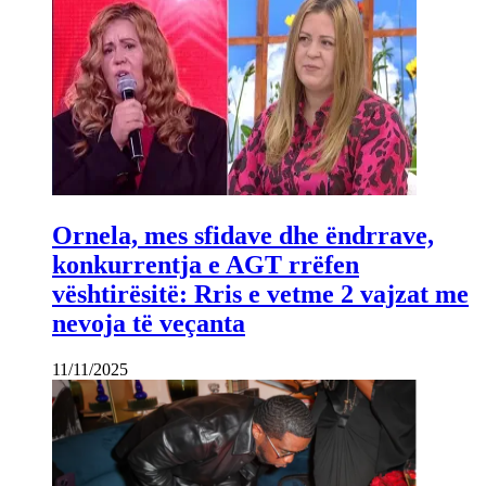
Ornela, mes sfidave dhe ëndrrave,
konkurrentja e AGT rrëfen
vështirësitë: Rris e vetme 2 vajzat me
nevoja të veçanta
11/11/2025