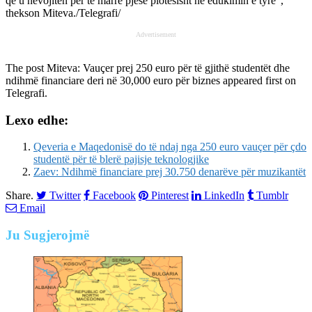
që u nevojiten për të marrë pjesë plotësisht në edukimin e tyre”,
thekson Miteva./Telegrafi/
Advertisement
The post
Miteva: Vauçer prej 250 euro për të gjithë studentët dhe
ndihmë financiare deri në 30,000 euro për biznes
appeared first on
Telegrafi
.
Lexo edhe:
Qeveria e Maqedonisë do të ndaj nga 250 euro vauçer për çdo
studentë për të blerë pajisje teknologjike
Zaev: Ndihmë financiare prej 30.750 denarëve për muzikantët
Share.
Twitter
Facebook
Pinterest
LinkedIn
Tumblr
Email
Ju
Sugjerojmë