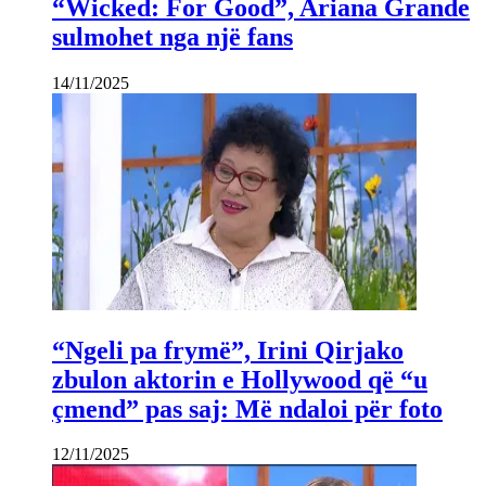
“Wicked: For Good”, Ariana Grande
sulmohet nga një fans
14/11/2025
“Ngeli pa frymë”, Irini Qirjako
zbulon aktorin e Hollywood që “u
çmend” pas saj: Më ndaloi për foto
12/11/2025