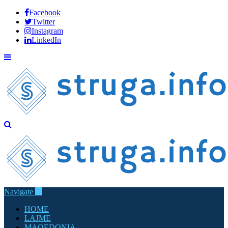
Facebook
Twitter
Instagram
LinkedIn
Navigate
HOME
LAJME
MAQEDONIA