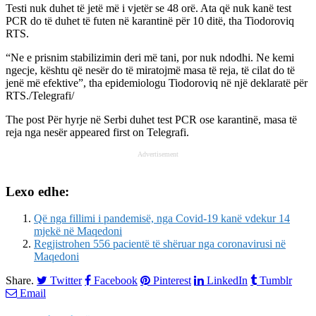
Testi nuk duhet të jetë më i vjetër se 48 orë. Ata që nuk kanë test
PCR do të duhet të futen në karantinë për 10 ditë, tha Tiodoroviq
RTS.
“Ne e prisnim stabilizimin deri më tani, por nuk ndodhi. Ne kemi
ngecje, kështu që nesër do të miratojmë masa të reja, të cilat do të
jenë më efektive”, tha epidemiologu Tiodoroviq në një deklaratë për
RTS./Telegrafi/
The post
Për hyrje në Serbi duhet test PCR ose karantinë, masa të
reja nga nesër
appeared first on
Telegrafi
.
Advertisement
Lexo edhe:
Që nga fillimi i pandemisë, nga Covid-19 kanë vdekur 14
mjekë në Maqedoni
Regjistrohen 556 pacientë të shëruar nga coronavirusi në
Maqedoni
Share.
Twitter
Facebook
Pinterest
LinkedIn
Tumblr
Email