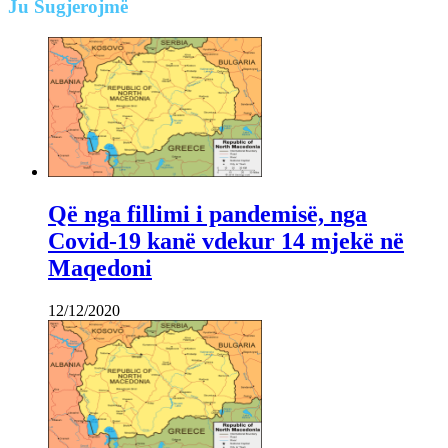
Ju
Sugjerojmë
Që nga fillimi i pandemisë, nga
Covid-19 kanë vdekur 14 mjekë në
Maqedoni
12/12/2020