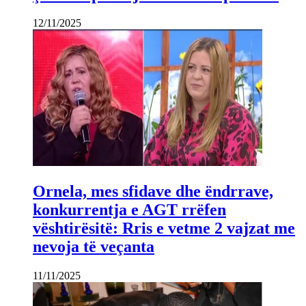
12/11/2025
Ornela, mes sfidave dhe ëndrrave,
konkurrentja e AGT rrëfen
vështirësitë: Rris e vetme 2 vajzat me
nevoja të veçanta
11/11/2025