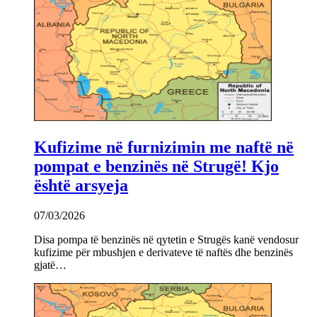
Kufizime në furnizimin me naftë në
pompat e benzinës në Strugë! Kjo
është arsyeja
07/03/2026
Disa pompa të benzinës në qytetin e Strugës kanë vendosur
kufizime për mbushjen e derivateve të naftës dhe benzinës
gjatë…