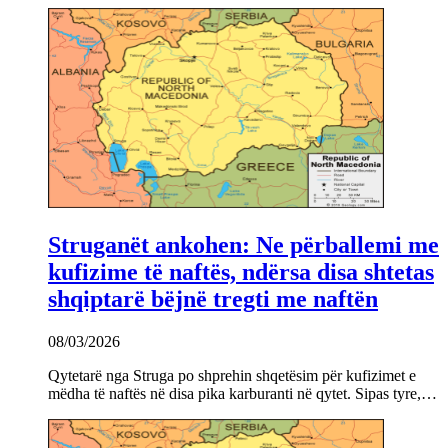
Struganët ankohen: Ne përballemi me
kufizime të naftës, ndërsa disa shtetas
shqiptarë bëjnë tregti me naftën
08/03/2026
Qytetarë nga Struga po shprehin shqetësim për kufizimet e
mëdha të naftës në disa pika karburanti në qytet. Sipas tyre,…