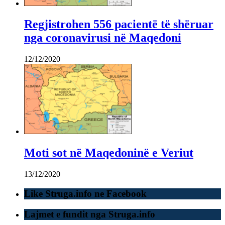
Regjistrohen 556 pacientë të shëruar
nga coronavirusi në Maqedoni
12/12/2020
Moti sot në Maqedoninë e Veriut
13/12/2020
Like Struga.info ne Facebook
Lajmet e fundit nga Struga.info