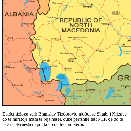
Epidemiologu serb Branislav Tiodoroviq njoftoi se Shtabi i Krizave
do të miratojë masa të reja nesër, duke përfshirë test PCR që do të
jetë i detyrueshëm për këdo që hyn në Serbi.