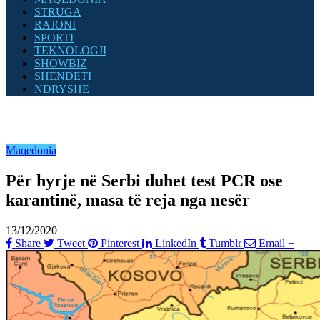
STRUGA
RAJONI
SPORTI
TEKNOLOGJI
SHOWBIZ
SHENDETI
NDRYSHE
Maqedonia
Për hyrje në Serbi duhet test PCR ose
karantinë, masa të reja nga nesër
13/12/2020
Share
Tweet
Pinterest
LinkedIn
Tumblr
Email
+