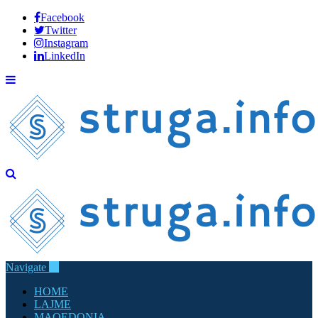
Facebook
Twitter
Instagram
LinkedIn
Navigate
HOME
LAJME
MAQEDONIA