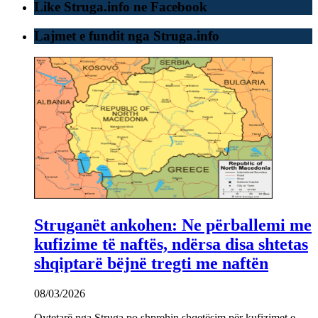
Like Struga.info ne Facebook
Lajmet e fundit nga Struga.info
Struganët ankohen: Ne përballemi me
kufizime të naftës, ndërsa disa shtetas
shqiptarë bëjnë tregti me naftën
08/03/2026
Qytetarë nga Struga po shprehin shqetësim për kufizimet e