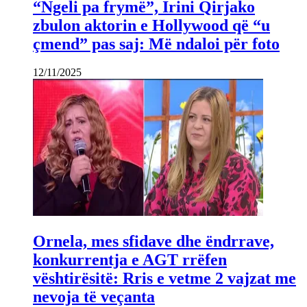
“Ngeli pa frymë”, Irini Qirjako
zbulon aktorin e Hollywood që “u
çmend” pas saj: Më ndaloi për foto
12/11/2025
Ornela, mes sfidave dhe ëndrrave,
konkurrentja e AGT rrëfen
vështirësitë: Rris e vetme 2 vajzat me
nevoja të veçanta