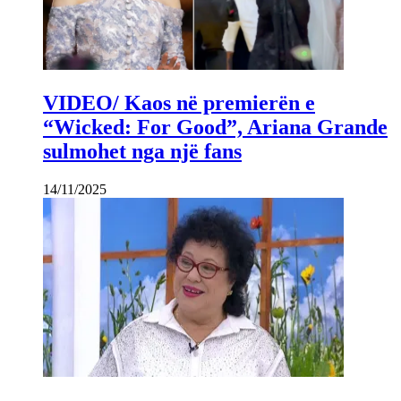
VIDEO/ Kaos në premierën e
“Wicked: For Good”, Ariana Grande
sulmohet nga një fans
14/11/2025