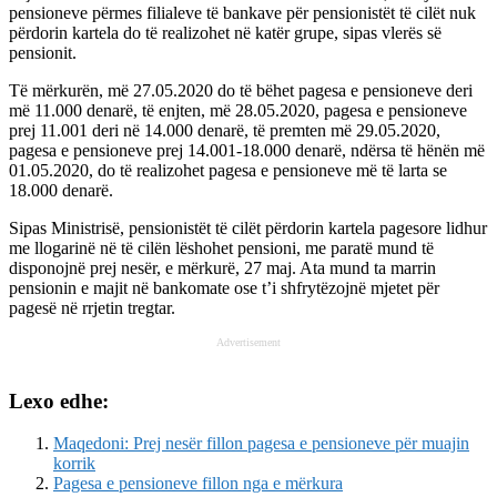
pensioneve përmes filialeve të bankave për pensionistët të cilët nuk
përdorin kartela do të realizohet në katër grupe, sipas vlerës së
pensionit.
Të mërkurën, më 27.05.2020 do të bëhet pagesa e pensioneve deri
më 11.000 denarë, të enjten, më 28.05.2020, pagesa e pensioneve
prej 11.001 deri në 14.000 denarë, të premten më 29.05.2020,
pagesa e pensioneve prej 14.001-18.000 denarë, ndërsa të hënën më
01.05.2020, do të realizohet pagesa e pensioneve më të larta se
18.000 denarë.
Sipas Ministrisë, pensionistët të cilët përdorin kartela pagesore lidhur
me llogarinë në të cilën lëshohet pensioni, me paratë mund të
disponojnë prej nesër, e mërkurë, 27 maj. Ata mund ta marrin
pensionin e majit në bankomate ose t’i shfrytëzojnë mjetet për
pagesë në rrjetin tregtar.
Advertisement
Lexo edhe:
Maqedoni: Prej nesër fillon pagesa e pensioneve për muajin
korrik
Pagesa e pensioneve fillon nga e mërkura