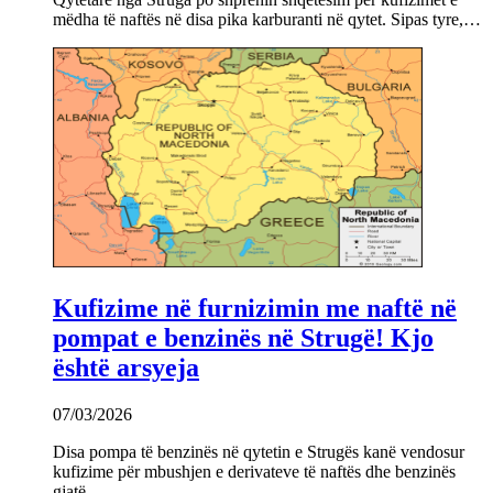
mëdha të naftës në disa pika karburanti në qytet. Sipas tyre,…
Kufizime në furnizimin me naftë në
pompat e benzinës në Strugë! Kjo
është arsyeja
07/03/2026
Disa pompa të benzinës në qytetin e Strugës kanë vendosur
kufizime për mbushjen e derivateve të naftës dhe benzinës
gjatë…