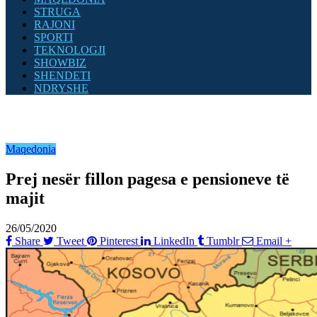
STRUGA
RAJONI
SPORTI
TEKNOLOGJI
SHOWBIZ
SHENDETI
NDRYSHE
Maqedonia
Prej nesër fillon pagesa e pensioneve të
majit
26/05/2020
Share
Tweet
Pinterest
LinkedIn
Tumblr
Email
+