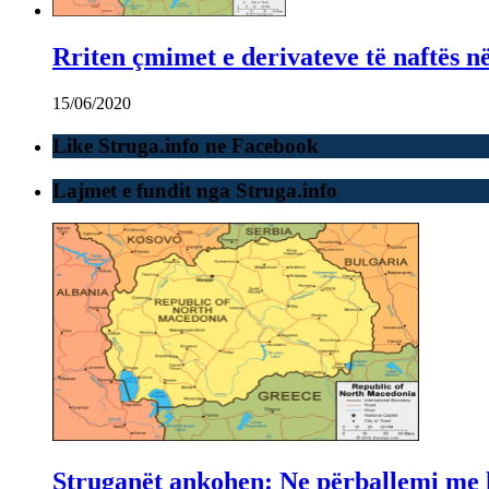
Rriten çmimet e derivateve të naftës 
15/06/2020
Like Struga.info ne Facebook
Lajmet e fundit nga Struga.info
Struganët ankohen: Ne përballemi me ku