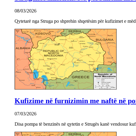
08/03/2026
Qytetarë nga Struga po shprehin shqetësim për kufizimet e mëdha
Kufizime në furnizimin me naftë në po
07/03/2026
Disa pompa të benzinës në qytetin e Strugës kanë vendosur kuf