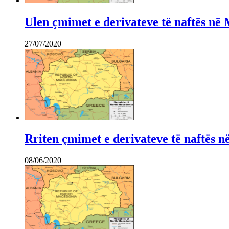
Ulen çmimet e derivateve të naftës në
27/07/2020
Rriten çmimet e derivateve të naftës 
08/06/2020