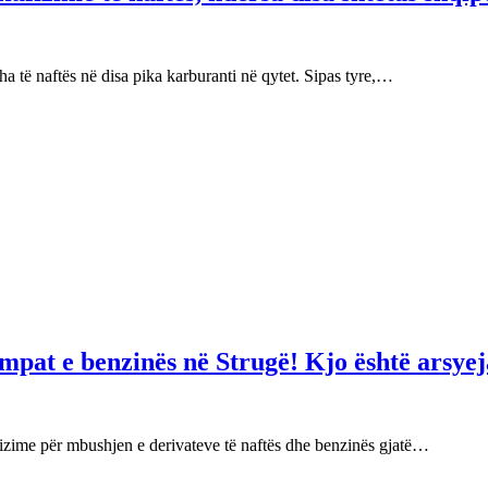
 të naftës në disa pika karburanti në qytet. Sipas tyre,…
mpat e benzinës në Strugë! Kjo është arsyej
izime për mbushjen e derivateve të naftës dhe benzinës gjatë…