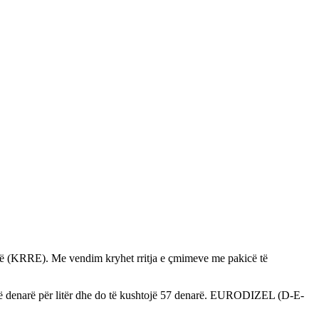
tikë (KRRE). Me vendim kryhet rritja e çmimeve me pakicë të
ë denarë për litër dhe do të kushtojë 57 denarë. EURODIZEL (D-E-