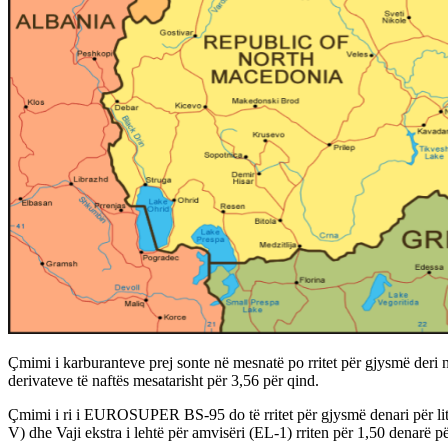
Çmimi i karburanteve prej sonte në mesnatë po rritet për gjysmë deri
derivateve të naftës mesatarisht për 3,56 për qind.
Çmimi i ri i EUROSUPER BS-95 do të rritet për gjysmë denari për l
V) dhe Vaji ekstra i lehtë për amvisëri (EL-1) rriten për 1,50 denarë pë