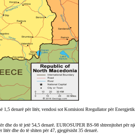
 në 1,5 denarë për litër, vendosi sot Komisioni Rregullator për Energje
itër dhe do të jetë 54,5 denarë. EUROSUPER BS-98 shtrenjtohet për nj
r litër dhe do të shiten për 47, gjegjësisht 35 denarë.