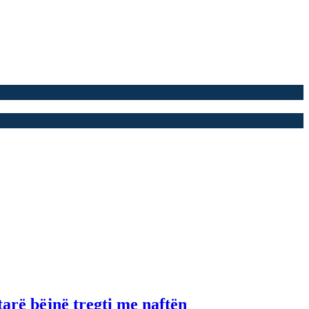
tarë bëjnë tregti me naftën