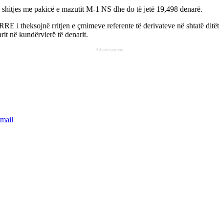
shitjes me pakicë e mazutit M-1 NS dhe do të jetë 19,498 denarë.
RRE i theksojnë rritjen e çmimeve referente të derivateve në shtatë ditët
arit në kundërvlerë të denarit.
Advertisement
mail