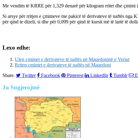
Me vendim të KRRE për 1,329 denarë për kilogram rritet dhe çmimi i 
Si arsye për rritjen e çmimeve me pakicë të derivateve të naftës nga K
për qind te dizeli, si dhe për 0,099 për qind të kursit më të lartë të doll
Lexo edhe:
Ulen çmimet e derivateve të naftës në Maqedoninë e Veriut
Rriten çmimet e derivateve të naftës në Maqedoni
Share.
Twitter
Facebook
Pinterest
LinkedIn
Tumblr
E
Ju
Sugjerojmë