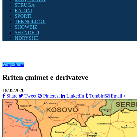
STRUGA
RAJONI
SPORTI
TEKNOLOGJI
SHOWBIZ
SHENDETI
NDRYSHE
Maqedonia
Rriten çmimet e derivateve
18/05/2020
Share
Tweet
Pinterest
LinkedIn
Tumblr
Email
+