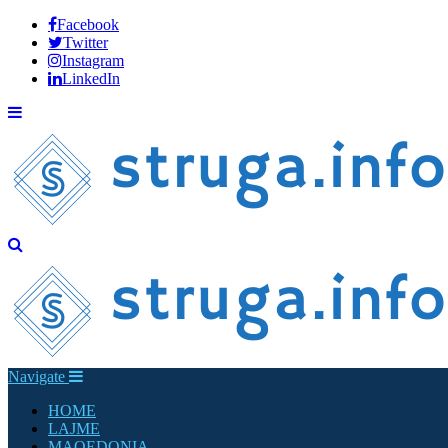
Facebook
Twitter
Instagram
LinkedIn
Navigate
HOME
LAJME
MAQEDONIA