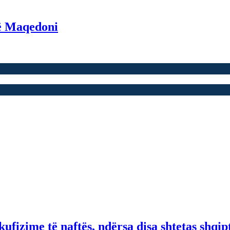
në Maqedoni
fizime të naftës, ndërsa disa shtetas shqip