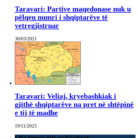
Taravari: Partive maqedonase nuk u
pëlqeu numri i shqiptarëve të
vetregjistruar
30/03/2021
Taravari: Veliaj, kryebashkiak i
gjithë shqiptarëve na pret në shtëpinë
e tij të madhe
19/11/2023
Like Struga.info ne Facebook