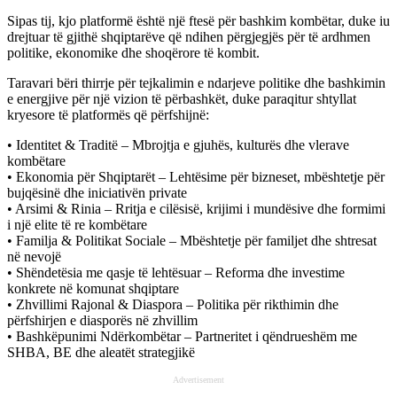
Sipas tij, kjo platformë është një ftesë për bashkim kombëtar, duke iu
drejtuar të gjithë shqiptarëve që ndihen përgjegjës për të ardhmen
politike, ekonomike dhe shoqërore të kombit.
Taravari bëri thirrje për tejkalimin e ndarjeve politike dhe bashkimin
e energjive për një vizion të përbashkët, duke paraqitur shtyllat
kryesore të platformës që përfshijnë:
• Identitet & Traditë – Mbrojtja e gjuhës, kulturës dhe vlerave
kombëtare
• Ekonomia për Shqiptarët – Lehtësime për bizneset, mbështetje për
bujqësinë dhe iniciativën private
• Arsimi & Rinia – Rritja e cilësisë, krijimi i mundësive dhe formimi
i një elite të re kombëtare
• Familja & Politikat Sociale – Mbështetje për familjet dhe shtresat
në nevojë
• Shëndetësia me qasje të lehtësuar – Reforma dhe investime
konkrete në komunat shqiptare
• Zhvillimi Rajonal & Diaspora – Politika për rikthimin dhe
përfshirjen e diasporës në zhvillim
• Bashkëpunimi Ndërkombëtar – Partneritet i qëndrueshëm me
SHBA, BE dhe aleatët strategjikë
Advertisement