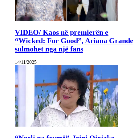
VIDEO/ Kaos në premierën e
“Wicked: For Good”, Ariana Grande
sulmohet nga një fans
14/11/2025
“Ngeli pa frymë”, Irini Qirjako