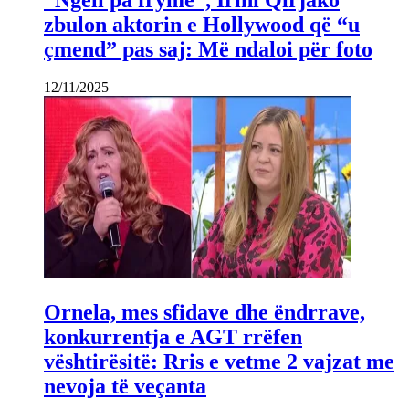
zbulon aktorin e Hollywood që “u
çmend” pas saj: Më ndaloi për foto
12/11/2025
Ornela, mes sfidave dhe ëndrrave,
konkurrentja e AGT rrëfen
vështirësitë: Rris e vetme 2 vajzat me
nevoja të veçanta