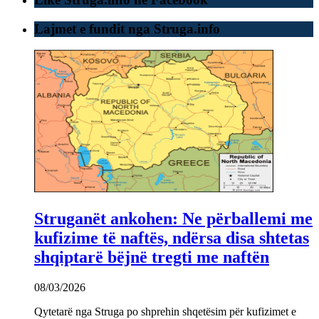
Lajmet e fundit nga Struga.info
Struganët ankohen: Ne përballemi me
kufizime të naftës, ndërsa disa shtetas
shqiptarë bëjnë tregti me naftën
08/03/2026
Qytetarë nga Struga po shprehin shqetësim për kufizimet e