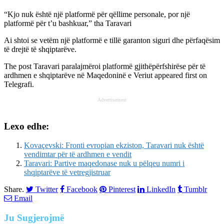
“Kjo nuk është një platformë për qëllime personale, por një
platformë për t’u bashkuar,” tha Taravari
Ai shtoi se vetëm një platformë e tillë garanton siguri dhe përfaqësim
të drejtë të shqiptarëve.
The post
Taravari paralajmëroi platformë gjithëpërfshirëse për të
ardhmen e shqiptarëve në Maqedoninë e Veriut
appeared first on
Telegrafi
.
Advertisement
Lexo edhe:
Kovaçevski: Fronti evropian ekziston, Taravari nuk është
vendimtar për të ardhmen e vendit
Taravari: Partive maqedonase nuk u pëlqeu numri i
shqiptarëve të vetregjistruar
Share.
Twitter
Facebook
Pinterest
LinkedIn
Tumblr
Email
Ju
Sugjerojmë