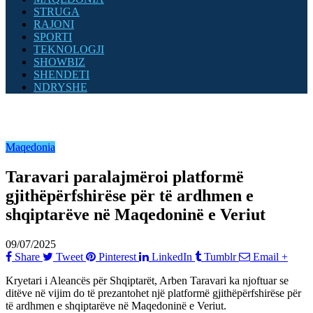
STRUGA
RAJONI
SPORTI
TEKNOLOGJI
SHOWBIZ
SHENDETI
NDRYSHE
Maqedonia
Taravari paralajmëroi platformë
gjithëpërfshirëse për të ardhmen e
shqiptarëve në Maqedoninë e Veriut
09/07/2025
Share
Tweet
Pinterest
LinkedIn
Tumblr
Email
+
Kryetari i Aleancës për Shqiptarët, Arben Taravari ka njoftuar se
ditëve në vijim do të prezantohet një platformë gjithëpërfshirëse për
të ardhmen e shqiptarëve në Maqedoninë e Veriut.