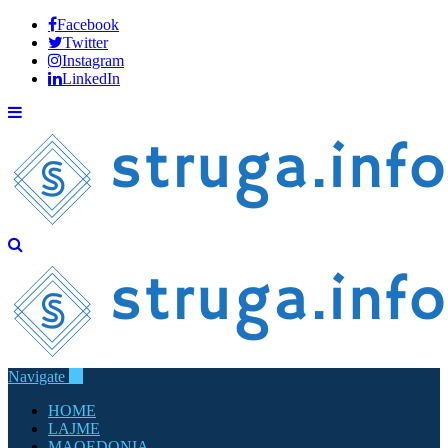
Facebook
Twitter
Instagram
LinkedIn
Navigate
HOME
LAJME
MAQEDONIA