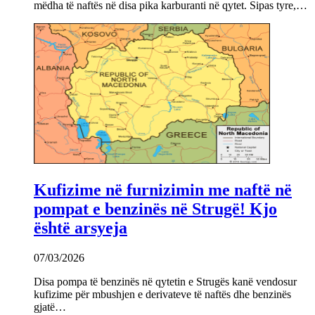
mëdha të naftës në disa pika karburanti në qytet. Sipas tyre,…
Kufizime në furnizimin me naftë në
pompat e benzinës në Strugë! Kjo
është arsyeja
07/03/2026
Disa pompa të benzinës në qytetin e Strugës kanë vendosur
kufizime për mbushjen e derivateve të naftës dhe benzinës
gjatë…