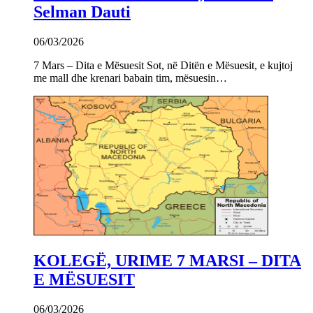
Selman Dauti
06/03/2026
7 Mars – Dita e Mësuesit Sot, në Ditën e Mësuesit, e kujtoj
me mall dhe krenari babain tim, mësuesin…
KOLEGË, URIME 7 MARSI – DITA
E MËSUESIT
06/03/2026