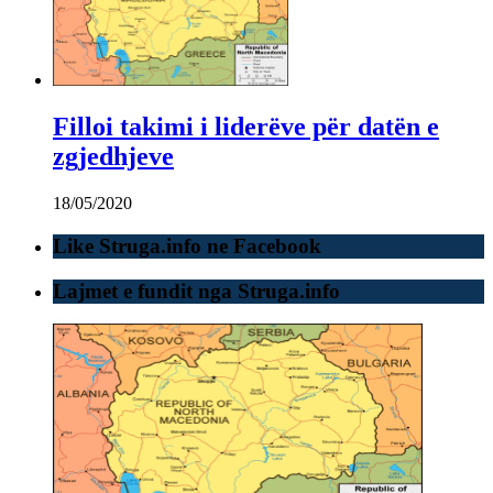
Filloi takimi i liderëve për datën e
zgjedhjeve
18/05/2020
Like Struga.info ne Facebook
Lajmet e fundit nga Struga.info