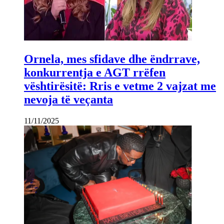
Ornela, mes sfidave dhe ëndrrave,
konkurrentja e AGT rrëfen
vështirësitë: Rris e vetme 2 vajzat me
nevoja të veçanta
11/11/2025