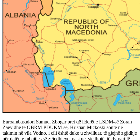
Euroambasadori Samuel Zbogar pret që liderët e LSDM-së Zoran
Zaev dhe të OBRM-PDUKM-së, Hristian Mickoski sonte në
takimin në vila Vodno, i cili është duke u zhvilluar, të gjejnë zgjidhje
për datën e mbajtjes së zgjedhjeve, pasi që, siç thotë, të dy partitë