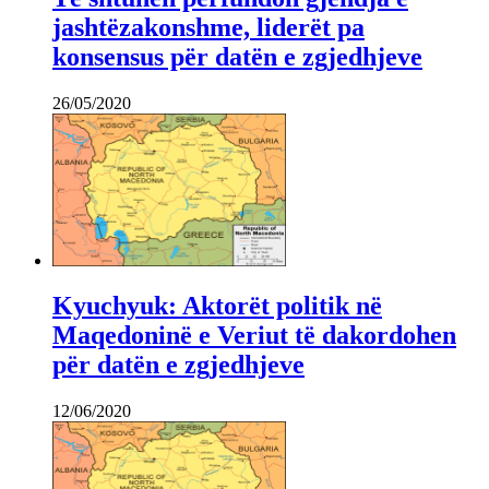
jashtëzakonshme, liderët pa
konsensus për datën e zgjedhjeve
26/05/2020
Kyuchyuk: Aktorët politik në
Maqedoninë e Veriut të dakordohen
për datën e zgjedhjeve
12/06/2020