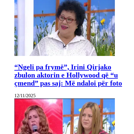
“Ngeli pa frymë”, Irini Qirjako
zbulon aktorin e Hollywood që “u
çmend” pas saj: Më ndaloi për foto
12/11/2025