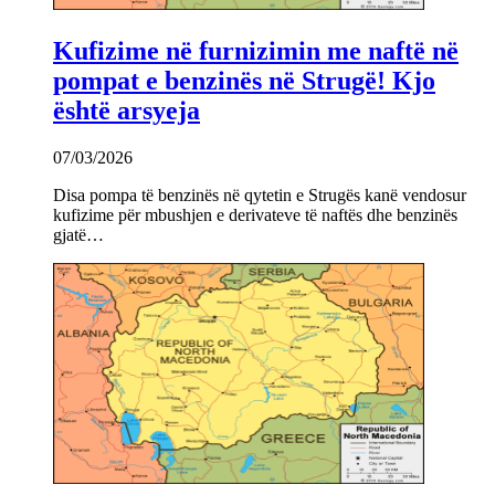
Kufizime në furnizimin me naftë në
pompat e benzinës në Strugë! Kjo
është arsyeja
07/03/2026
Disa pompa të benzinës në qytetin e Strugës kanë vendosur
kufizime për mbushjen e derivateve të naftës dhe benzinës
gjatë…