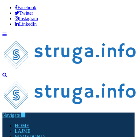
Facebook
Twitter
Instagram
LinkedIn
Navigate
HOME
LAJME
MAQEDONIA