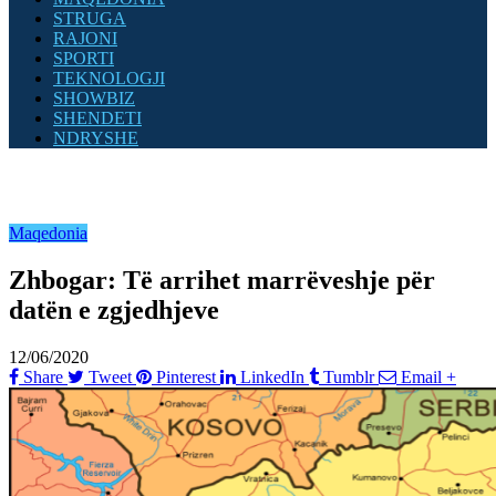
STRUGA
RAJONI
SPORTI
TEKNOLOGJI
SHOWBIZ
SHENDETI
NDRYSHE
Maqedonia
Zhbogar: Të arrihet marrëveshje për
datën e zgjedhjeve
12/06/2020
Share
Tweet
Pinterest
LinkedIn
Tumblr
Email
+