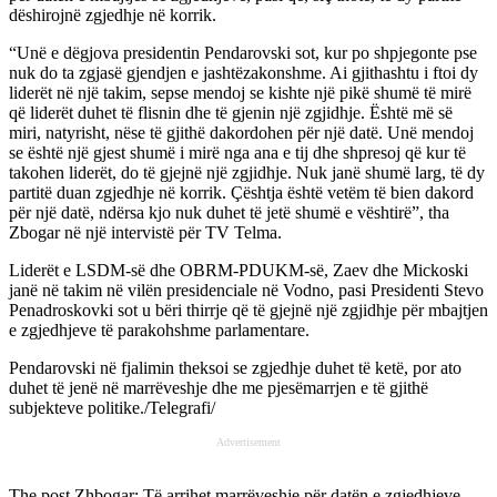
dëshirojnë zgjedhje në korrik.
“Unë e dëgjova presidentin Pendarovski sot, kur po shpjegonte pse
nuk do ta zgjasë gjendjen e jashtëzakonshme. Ai gjithashtu i ftoi dy
liderët në një takim, sepse mendoj se kishte një pikë shumë të mirë
që liderët duhet të flisnin dhe të gjenin një zgjidhje. Është më së
miri, natyrisht, nëse të gjithë dakordohen për një datë. Unë mendoj
se është një gjest shumë i mirë nga ana e tij dhe shpresoj që kur të
takohen liderët, do të gjejnë një zgjidhje. Nuk janë shumë larg, të dy
partitë duan zgjedhje në korrik. Çështja është vetëm të bien dakord
për një datë, ndërsa kjo nuk duhet të jetë shumë e vështirë”, tha
Zbogar në një intervistë për TV Telma.
Liderët e LSDM-së dhe OBRM-PDUKM-së, Zaev dhe Mickoski
janë në takim në vilën presidenciale në Vodno, pasi Presidenti Stevo
Penadroskovki sot u bëri thirrje që të gjejnë një zgjidhje për mbajtjen
e zgjedhjeve të parakohshme parlamentare.
Pendarovski në fjalimin theksoi se zgjedhje duhet të ketë, por ato
duhet të jenë në marrëveshje dhe me pjesëmarrjen e të gjithë
subjekteve politike./Telegrafi/
Advertisement
The post
Zhbogar: Të arrihet marrëveshje për datën e zgjedhjeve