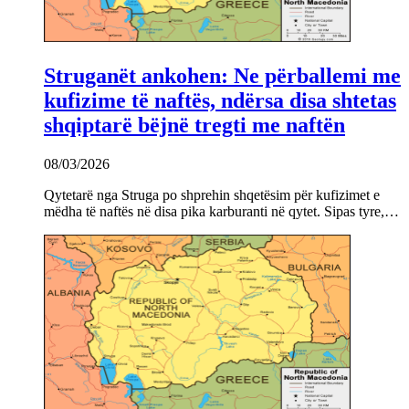
Struganët ankohen: Ne përballemi me
kufizime të naftës, ndërsa disa shtetas
shqiptarë bëjnë tregti me naftën
08/03/2026
Qytetarë nga Struga po shprehin shqetësim për kufizimet e
mëdha të naftës në disa pika karburanti në qytet. Sipas tyre,…