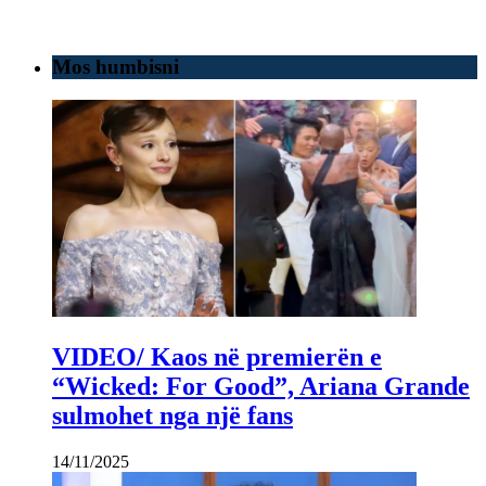
Mos humbisni
VIDEO/ Kaos në premierën e
“Wicked: For Good”, Ariana Grande
sulmohet nga një fans
14/11/2025