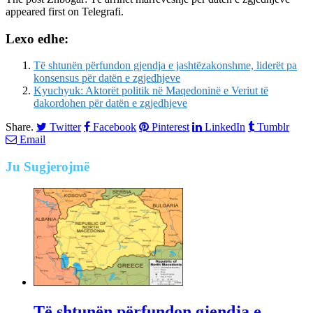
appeared first on
Telegrafi
.
Lexo edhe:
Të shtunën përfundon gjendja e jashtëzakonshme, liderët pa
konsensus për datën e zgjedhjeve
Kyuchyuk: Aktorët politik në Maqedoninë e Veriut të
dakordohen për datën e zgjedhjeve
Share.
Twitter
Facebook
Pinterest
LinkedIn
Tumblr
Email
Ju
Sugjerojmë
Të shtunën përfundon gjendja e