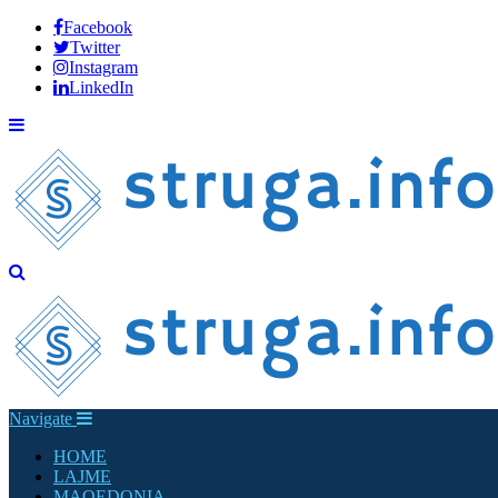
Facebook
Twitter
Instagram
LinkedIn
Navigate
HOME
LAJME
MAQEDONIA