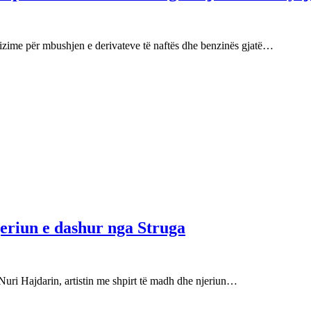
izime për mbushjen e derivateve të naftës dhe benzinës gjatë…
njeriun e dashur nga Struga
Nuri Hajdarin, artistin me shpirt të madh dhe njeriun…