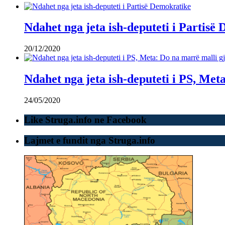
Ndahet nga jeta ish-deputeti i Partisë
20/12/2020
Ndahet nga jeta ish-deputeti i PS, Met
24/05/2020
Like Struga.info ne Facebook
Lajmet e fundit nga Struga.info