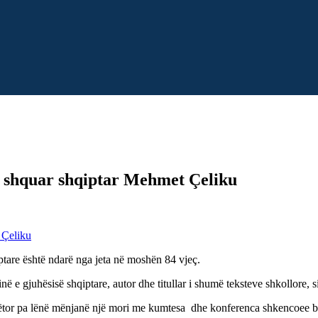
i shquar shqiptar Mehmet Çeliku
ptare është ndarë nga jeta në moshën 84 vjeç.
ë e gjuhësisë shqiptare, autor dhe titullar i shumë teksteve shkollore, 
unëtor pa lënë mënjanë një mori me kumtesa dhe konferenca shkencoee b