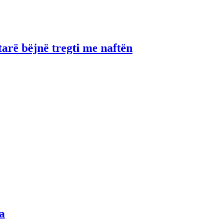
tarë bëjnë tregti me naftën
a