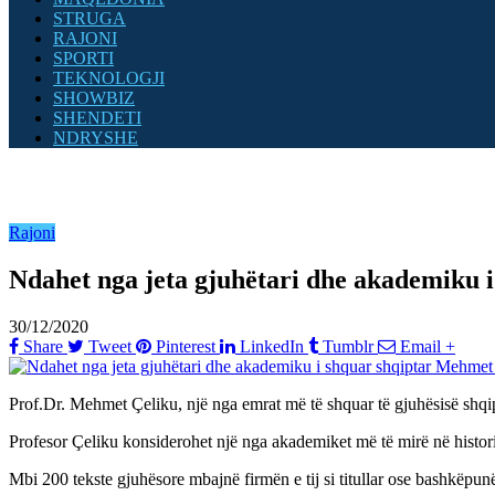
STRUGA
RAJONI
SPORTI
TEKNOLOGJI
SHOWBIZ
SHENDETI
NDRYSHE
Rajoni
Ndahet nga jeta gjuhëtari dhe akademiku 
30/12/2020
Share
Tweet
Pinterest
LinkedIn
Tumblr
Email
+
Prof.Dr. Mehmet Çeliku, një nga emrat më të shquar të gjuhësisë shqi
Profesor Çeliku konsiderohet një nga akademiket më të mirë në historin
Mbi 200 tekste gjuhësore mbajnë firmën e tij si titullar ose bashkëp