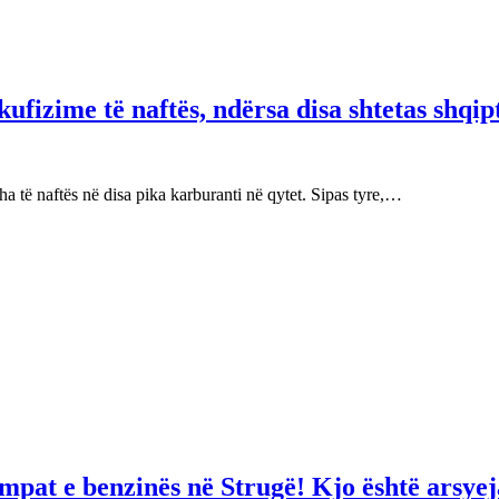
fizime të naftës, ndërsa disa shtetas shqip
 të naftës në disa pika karburanti në qytet. Sipas tyre,…
mpat e benzinës në Strugë! Kjo është arsyej