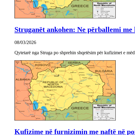
Struganët ankohen: Ne përballemi me ku
08/03/2026
Qytetarë nga Struga po shprehin shqetësim për kufizimet e mëdha
Kufizime në furnizimin me naftë në po