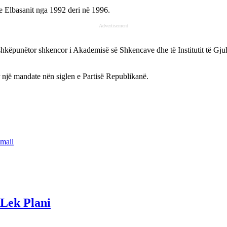
e Elbasanit nga 1992 deri në 1996.
Advertisement
shkëpunëtor shkencor i Akademisë së Shkencave dhe të Institutit të Gjuh
r një mandate nën siglen e Partisë Republikanë.
mail
 Lek Plani