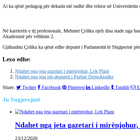
Ai ka qënë pedagog për dekada më radhë dhe rektor në Universitetin 
Në karrierën e tij profesionale, Mehmet Çeliku njeh disa stade nga ba
Akademisë për vëllimin 2.
Gjithashtu Çeliku ka qënë edhe deputet i Parlamentit të Shqiperisë pë
Lexo edhe:
Ndahet nga jeta gazetari i mirënjohur, Lek Plani
Ndahet nga jeta ish-deputeti i Partisë Demokratike
Share.
Twitter
Facebook
Pinterest
LinkedIn
Tumblr
E
Ju
Sugjerojmë
Ndahet nga jeta gazetari i mirënjohur,
23/12/2020