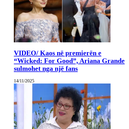
VIDEO/ Kaos në premierën e
“Wicked: For Good”, Ariana Grande
sulmohet nga një fans
14/11/2025