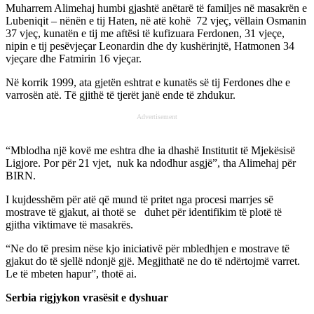
Muharrem Alimehaj humbi gjashtë anëtarë të familjes në masakrën e
Lubeniqit – nënën e tij Haten, në atë kohë 72 vjeç, vëllain Osmanin
37 vjeç, kunatën e tij me aftësi të kufizuara Ferdonen, 31 vjeçe,
nipin e tij pesëvjeçar Leonardin dhe dy kushërinjtë, Hatmonen 34
vjeçare dhe Fatmirin 16 vjeçar.
Në korrik 1999, ata gjetën eshtrat e kunatës së tij Ferdones dhe e
varrosën atë. Të gjithë të tjerët janë ende të zhdukur.
Advertisement
“Mblodha një kovë me eshtra dhe ia dhashë Institutit të Mjekësisë
Ligjore. Por për 21 vjet, nuk ka ndodhur asgjë”, tha Alimehaj për
BIRN.
I kujdesshëm për atë që mund të pritet nga procesi marrjes së
mostrave të gjakut, ai thotë se duhet për identifikim të plotë të
gjitha viktimave të masakrës.
“Ne do të presim nëse kjo iniciativë për mbledhjen e mostrave të
gjakut do të sjellë ndonjë gjë. Megjithatë ne do të ndërtojmë varret.
Le të mbeten hapur”, thotë ai.
Serbia rigjykon vrasësit e dyshuar