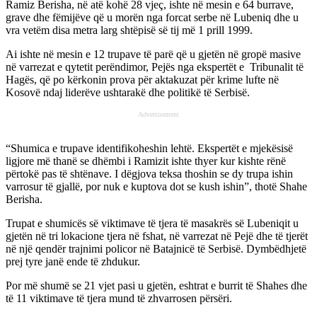
Ramiz Berisha, në atë kohë 28 vjeç, ishte në mesin e 64 burrave,
grave dhe fëmijëve që u morën nga forcat serbe në Lubeniq dhe u
vra vetëm disa metra larg shtëpisë së tij më 1 prill 1999.
Ai ishte në mesin e 12 trupave të parë që u gjetën në gropë masive
në varrezat e qytetit perëndimor, Pejës nga ekspertët e Tribunalit të
Hagës, që po kërkonin prova për aktakuzat për krime lufte në
Kosovë ndaj liderëve ushtarakë dhe politikë të Serbisë.
Advertisement
“Shumica e trupave identifikoheshin lehtë. Ekspertët e mjekësisë
ligjore më thanë se dhëmbi i Ramizit ishte thyer kur kishte rënë
përtokë pas të shtënave. I dëgjova teksa thoshin se dy trupa ishin
varrosur të gjallë, por nuk e kuptova dot se kush ishin”, thotë Shahe
Berisha.
Trupat e shumicës së viktimave të tjera të masakrës së Lubeniqit u
gjetën në tri lokacione tjera në fshat, në varrezat në Pejë dhe të tjerët
në një qendër trajnimi policor në Batajnicë të Serbisë. Dymbëdhjetë
prej tyre janë ende të zhdukur.
Por më shumë se 21 vjet pasi u gjetën, eshtrat e burrit të Shahes dhe
të 11 viktimave të tjera mund të zhvarrosen përsëri.