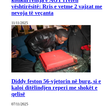
konkurrentja e AGT rrëfen
vështirësitë: Rris e vetme 2 vajzat me
nevoja të veçanta
11/11/2025
Diddy feston 56-vjetorin në burg, si e
kaloi ditëlindjen reperi me shokët e
qelisë
07/11/2025