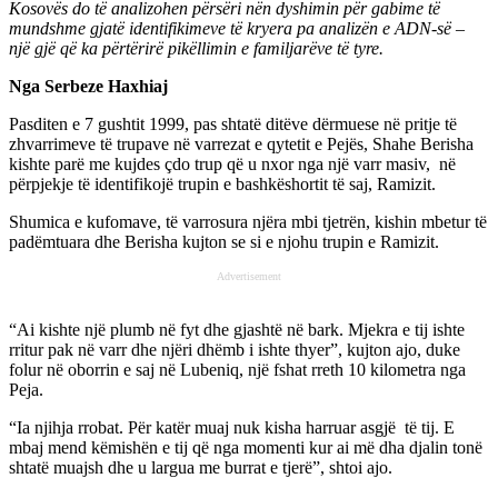
Kosovës do të analizohen përsëri nën dyshimin për gabime të
mundshme gjatë identifikimeve të kryera pa analizën e ADN-së –
një gjë që ka përtërirë pikëllimin e familjarëve të tyre.
Nga Serbeze Haxhiaj
Pasditen e 7 gushtit 1999, pas shtatë ditëve dërmuese në pritje të
zhvarrimeve të trupave në varrezat e qytetit e Pejës, Shahe Berisha
kishte parë me kujdes çdo trup që u nxor nga një varr masiv, në
përpjekje të identifikojë trupin e bashkëshortit të saj, Ramizit.
Shumica e kufomave, të varrosura njëra mbi tjetrën, kishin mbetur të
padëmtuara dhe Berisha kujton se si e njohu trupin e Ramizit.
Advertisement
“Ai kishte një plumb në fyt dhe gjashtë në bark. Mjekra e tij ishte
rritur pak në varr dhe njëri dhëmb i ishte thyer”, kujton ajo, duke
folur në oborrin e saj në Lubeniq, një fshat rreth 10 kilometra nga
Peja.
“Ia njihja rrobat. Për katër muaj nuk kisha harruar asgjë të tij. E
mbaj mend këmishën e tij që nga momenti kur ai më dha djalin tonë
shtatë muajsh dhe u largua me burrat e tjerë”, shtoi ajo.