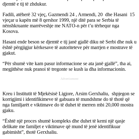
djemtë e tij të zhdukur.
Fadili, atëherë 32 vjeç, Gazmendi 24 , Armendi, 20 dhe Hasani 15
vjeçar u kapën më 8 qershor 1999, një ditë para se Serbia të
nënshkruante marrëveshje me NATO-n për t’u tërhequr nga
Kosova.
Hasani ende beson se djemtë e tij janë gjallë diku në Serbi dhe nuk u
është përgjigjur kërkesave të autoriteteve për marrjen e mostrave të
gjakut.
“Për shumë vite kam pasur informacione se ata janë gjallë”, tha ai,
megjithëse nuk pranoi të tregonte se kush ia dha informacionin.
Advertisement
Kreu i Institutit të Mjekësisë Ligjore, Arsim Gerxhaliu, shpjegon se
korrigjimi i identifikimeve të gabuara të mundshme do të thotë që
nga familjarët e viktimave do të duhet të merren mbi 20,000 mostra
gjaku.
“Është një proces shumë kompleks dhe duhet të kemi një qasje
delikate me familjet e viktimave që mund të jenë identifikuar
gabimisht”, thotë Gerxhaliu.