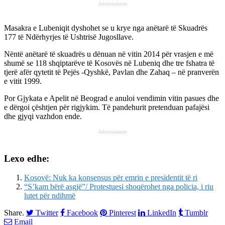
Advertisement
Masakra e Lubeniqit dyshohet se u krye nga anëtarë të Skuadrës
177 të Ndërhyrjes të Ushtrisë Jugosllave.
Nëntë anëtarë të skuadrës u dënuan në vitin 2014 për vrasjen e më
shumë se 118 shqiptarëve të Kosovës në Lubeniq dhe tre fshatra të
tjerë afër qytetit të Pejës -Qyshkë, Pavlan dhe Zahaq – në pranverën
e vitit 1999.
Por Gjykata e Apelit në Beograd e anuloi vendimin vitin pasues dhe
e dërgoi çështjen për rigjykim. Të pandehurit pretenduan pafajësi
dhe gjyqi vazhdon ende.
Advertisement
Lexo edhe:
Kosovë: Nuk ka konsensus për emrin e presidentit të ri
“S’kam bërë asgjë”/ Protestuesi shoqërohet nga policia, i riu
lutet për ndihmë
Share.
Twitter
Facebook
Pinterest
LinkedIn
Tumblr
Email