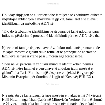
Advertisement
Holliday shpjegon se autoritetet dhe familjet e të zhdukurve duhet të
shqyrtojnë mbledhjen e mostrave të gjakut, familjarët e të cilëve u
identifikuan pa metodën e ADN-së.
“Kjo do të zbulonte identifikimet e gabuara që kanë ndodhur para
futjes në përdorim të procesit të identifikimit përmes ADN-së”, tha
ai.
Njëzet e tri familje të personave të zhdukur nuk kanë pranuar ende
të japin mostrat e gjakut duke refuzuar të pranojnë që anëtarët e
familjeve së tyre u vranë pasi u morën nga forcat serbe.
“Deri në 20 persona të zhdukur mund të identifikohen përmes
ADN-së, nëse familjet e personave të zhdukur japin mostrat e
gjakut”, tha Tarja Formisto, një eksperte e mjekësisë ligjore për
Misionin Evropian për Sundim të Ligjit në Kosovë( EULEX).
Advertisement
Një nga ata që ka refuzuar të japë mostrën e gjakut është 74-vjeçari
Halil Hasani, nga fshati Çabër në Mitrovicën Veriore. Për më shumë
se 21 vjet, ai nuk e ka humbur shpresën për të parë përsëri katër