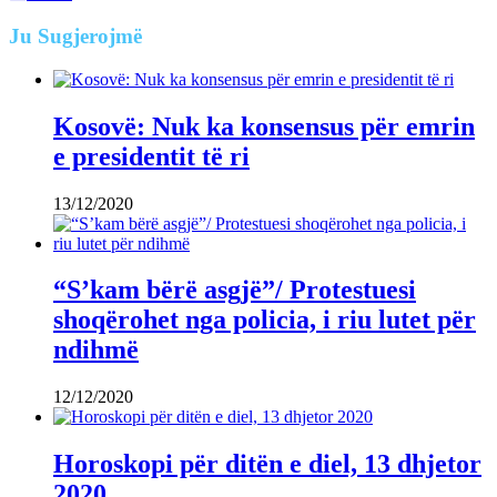
Ju
Sugjerojmë
Kosovë: Nuk ka konsensus për emrin
e presidentit të ri
13/12/2020
“S’kam bërë asgjë”/ Protestuesi
shoqërohet nga policia, i riu lutet për
ndihmë
12/12/2020
Horoskopi për ditën e diel, 13 dhjetor
2020