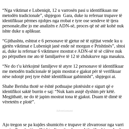
“Nga viktimat e Lubeniqit, 12 u varrosën pasi u identifikuan me
metodën tradicionale”, shpjegon Gara, duke iu referuar trupave të
identifikuar përmes njohjes nga rrobat e tyre ose sendeve të tjera
personale,dhe jo me analizën e ADN-së, proces që në atë kohë nuk
ishte duke u aplikuar.
“Gjithashtu, eshtrat e 6 personave të gjetur në të njëjtat vende ku u
gjetën viktimat e Lubeniqit janë ende në morgun e Prishtinës”, shtoi
ai, duke iu referuar 6 viktimave mostrat e ADN-së të së cilëve nuk
po përputhen me ato të familjarëve të 12 të zhdukurve nga masakra.
“Ne do t’u kërkojmë familjeve të atyre 12 personave të identifikuar
me metodën tradicionale të japin mostrat e gjakut për të verifikuar
nëse ndonjë prej tyre është identifikuar gabimisht”, shpjegoi ai.
Shahe Berisha thotë se është pothuajse plotësisht e sigurt që e
identifikoi saktë burrin e saj: “Nuk kam asnjë dyshim për këtë.
Megjithatë, ne do të japim mostrat tona të gjakut. Duam të dimë të
vëretetën e plotë”.
Advertisement
Ajo tregon se pa kujdes shumicën e trupave të zhvarrosur nga varri