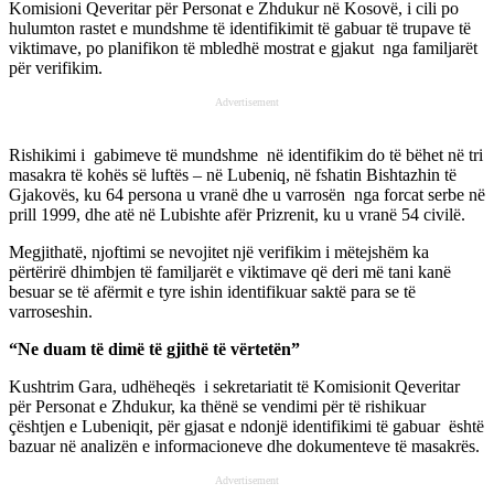
Komisioni Qeveritar për Personat e Zhdukur në Kosovë, i cili po
hulumton rastet e mundshme të identifikimit të gabuar të trupave të
viktimave, po planifikon të mbledhë mostrat e gjakut nga familjarët
për verifikim.
Advertisement
Rishikimi i gabimeve të mundshme në identifikim do të bëhet në tri
masakra të kohës së luftës – në Lubeniq, në fshatin Bishtazhin të
Gjakovës, ku 64 persona u vranë dhe u varrosën nga forcat serbe në
prill 1999, dhe atë në Lubishte afër Prizrenit, ku u vranë 54 civilë.
Megjithatë, njoftimi se nevojitet një verifikim i mëtejshëm ka
përtërirë dhimbjen të familjarët e viktimave që deri më tani kanë
besuar se të afërmit e tyre ishin identifikuar saktë para se të
varroseshin.
“Ne duam të dimë të gjithë të vërtetën”
Kushtrim Gara, udhëheqës i sekretariatit të Komisionit Qeveritar
për Personat e Zhdukur, ka thënë se vendimi për të rishikuar
çështjen e Lubeniqit, për gjasat e ndonjë identifikimi të gabuar është
bazuar në analizën e informacioneve dhe dokumenteve të masakrës.
Advertisement