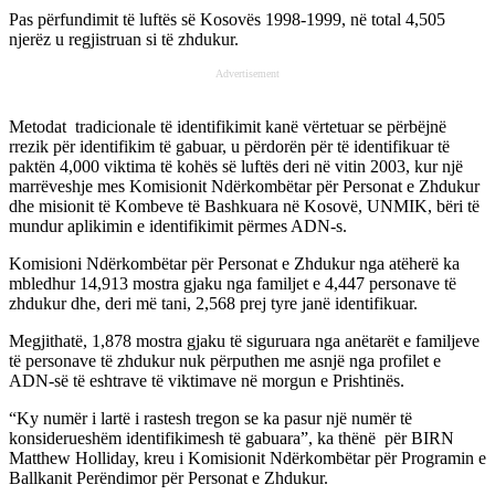
Pas përfundimit të luftës së Kosovës 1998-1999, në total 4,505
njerëz u regjistruan si të zhdukur.
Advertisement
Metodat tradicionale të identifikimit kanë vërtetuar se përbëjnë
rrezik për identifikim të gabuar, u përdorën për të identifikuar të
paktën 4,000 viktima të kohës së luftës deri në vitin 2003, kur një
marrëveshje mes Komisionit Ndërkombëtar për Personat e Zhdukur
dhe misionit të Kombeve të Bashkuara në Kosovë, UNMIK, bëri të
mundur aplikimin e identifikimit përmes ADN-s.
Komisioni Ndërkombëtar për Personat e Zhdukur nga atëherë ka
mbledhur 14,913 mostra gjaku nga familjet e 4,447 personave të
zhdukur dhe, deri më tani, 2,568 prej tyre janë identifikuar.
Megjithatë, 1,878 mostra gjaku të siguruara nga anëtarët e familjeve
të personave të zhdukur nuk përputhen me asnjë nga profilet e
ADN-së të eshtrave të viktimave në morgun e Prishtinës.
“Ky numër i lartë i rastesh tregon se ka pasur një numër të
konsiderueshëm identifikimesh të gabuara”, ka thënë për BIRN
Matthew Holliday, kreu i Komisionit Ndërkombëtar për Programin e
Ballkanit Perëndimor për Personat e Zhdukur.