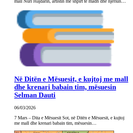
mall Nuri Hajdarin, artistin me shpirt të madh dhe njeriun…
Në Ditën e Mësuesit, e kujtoj me mall
dhe krenari babain tim, mësuesin
Selman Dauti
06/03/2026
7 Mars – Dita e Mësuesit Sot, në Ditën e Mësuesit, e kujtoj
me mall dhe krenari babain tim, mësuesin…