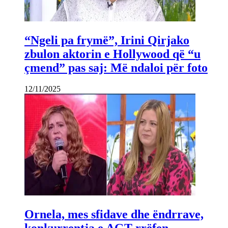
“Ngeli pa frymë”, Irini Qirjako
zbulon aktorin e Hollywood që “u
çmend” pas saj: Më ndaloi për foto
12/11/2025
Ornela, mes sfidave dhe ëndrrave,