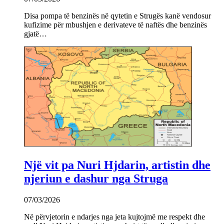
Disa pompa të benzinës në qytetin e Strugës kanë vendosur
kufizime për mbushjen e derivateve të naftës dhe benzinës
gjatë…
Një vit pa Nuri Hjdarin, artistin dhe
njeriun e dashur nga Struga
07/03/2026
Në përvjetorin e ndarjes nga jeta kujtojmë me respekt dhe