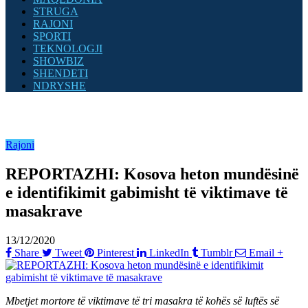
STRUGA
RAJONI
SPORTI
TEKNOLOGJI
SHOWBIZ
SHENDETI
NDRYSHE
Rajoni
REPORTAZHI: Kosova heton mundësinë
e identifikimit gabimisht të viktimave të
masakrave
13/12/2020
Share
Tweet
Pinterest
LinkedIn
Tumblr
Email
+
Mbetjet mortore të viktimave të tri masakra të kohës së luftës së