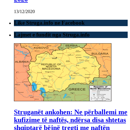
13/12/2020
Like Struga.info ne Facebook
Lajmet e fundit nga Struga.info
Struganët ankohen: Ne përballemi me
kufizime të naftës, ndërsa disa shtetas
shqiptarë bëjnë tregti me naftën