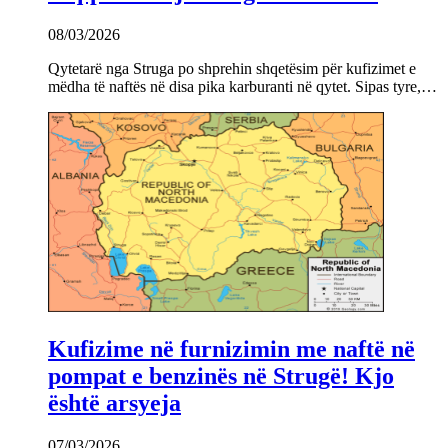
08/03/2026
Qytetarë nga Struga po shprehin shqetësim për kufizimet e
mëdha të naftës në disa pika karburanti në qytet. Sipas tyre,…
Kufizime në furnizimin me naftë në
pompat e benzinës në Strugë! Kjo
është arsyeja
07/03/2026