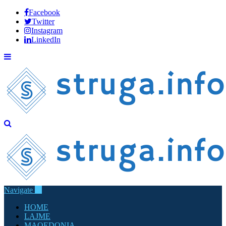
Facebook
Twitter
Instagram
LinkedIn
Navigate
HOME
LAJME
MAQEDONIA