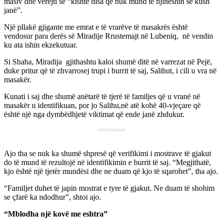
masiv dhe vërejti se “kishte disa që nuk mund të njiheshin se kush
janë”.
Një pllakë gjigante me emrat e të vrarëve të masakrës është
vendosur para derës së Miradije Rrustemajt në Lubeniq, në vendin
ku ata ishin ekzekutuar.
Si Shaha, Miradija gjithashtu kaloi shumë ditë në varrezat në Pejë,
duke pritur që të zhvarrosej trupi i burrit të saj, Salihut, i cili u vra në
masakër.
Kunati i saj dhe shumë anëtarë të tjerë të familjes që u vranë në
masakër u identifikuan, por jo Salihu,në atë kohë 40-vjeçare që
është një nga dymbëdhjetë viktimat që ende janë zhdukur.
Advertisement
Ajo tha se nuk ka shumë shpresë që verifikimi i mostrave të gjakut
do të mund të rezultojë në identifikimin e burrit të saj. “Megjithatë,
kjo është një tjetër mundësi dhe ne duam që kjo të sqarohet”, tha ajo.
“Familjet duhet të japin mostrat e tyre të gjakut. Ne duam të shohim
se çfarë ka ndodhur”, shtoi ajo.
“Mblodha një kovë me eshtra”