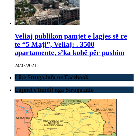
Veliaj publikon pamjet e lagjes së re
te “5 Maji”, Veliaj: . 3500
apartamente, s’ka kohë për pushim
24/07/2021
Like Struga.info ne Facebook
Lajmet e fundit nga Struga.info