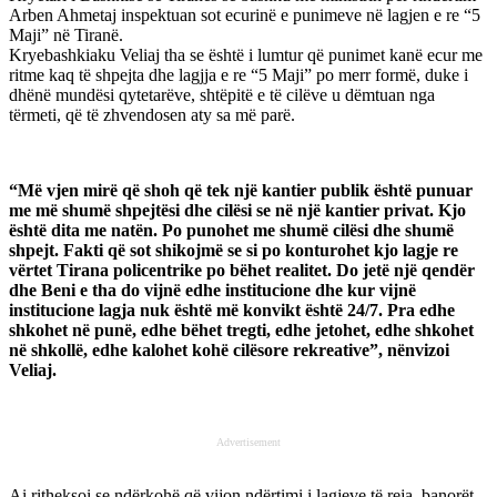
Arben Ahmetaj inspektuan sot ecurinë e punimeve në lagjen e re “5
Maji” në Tiranë.
Kryebashkiaku Veliaj tha se është i lumtur që punimet kanë ecur me
ritme kaq të shpejta dhe lagjja e re “5 Maji” po merr formë, duke i
dhënë mundësi qytetarëve, shtëpitë e të cilëve u dëmtuan nga
tërmeti, që të zhvendosen aty sa më parë.
“Më vjen mirë që shoh që tek një kantier publik është punuar
me më shumë shpejtësi dhe cilësi se në një kantier privat. Kjo
është dita me natën. Po punohet me shumë cilësi dhe shumë
shpejt. Fakti që sot shikojmë se si po konturohet kjo lagje re
vërtet Tirana policentrike po bëhet realitet. Do jetë një qendër
dhe Beni e tha do vijnë edhe institucione dhe kur vijnë
institucione lagja nuk është më konvikt është 24/7. Pra edhe
shkohet në punë, edhe bëhet tregti, edhe jetohet, edhe shkohet
në shkollë, edhe kalohet kohë cilësore rekreative”, nënvizoi
Veliaj.
Advertisement
Ai ritheksoi se ndërkohë që vijon ndërtimi i lagjeve të reja, banorët