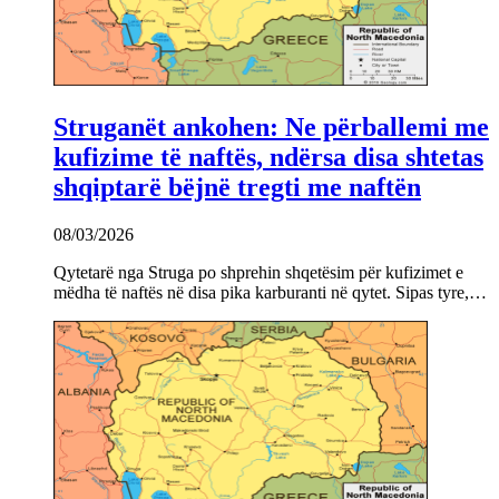
Struganët ankohen: Ne përballemi me
kufizime të naftës, ndërsa disa shtetas
shqiptarë bëjnë tregti me naftën
08/03/2026
Qytetarë nga Struga po shprehin shqetësim për kufizimet e
mëdha të naftës në disa pika karburanti në qytet. Sipas tyre,…