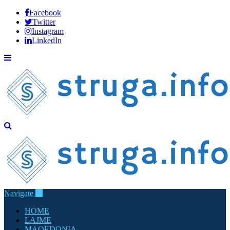
Facebook
Twitter
Instagram
LinkedIn
Navigate
HOME
LAJME
MAQEDONIA