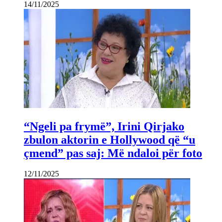
14/11/2025
“Ngeli pa frymë”, Irini Qirjako
zbulon aktorin e Hollywood që “u
çmend” pas saj: Më ndaloi për foto
12/11/2025