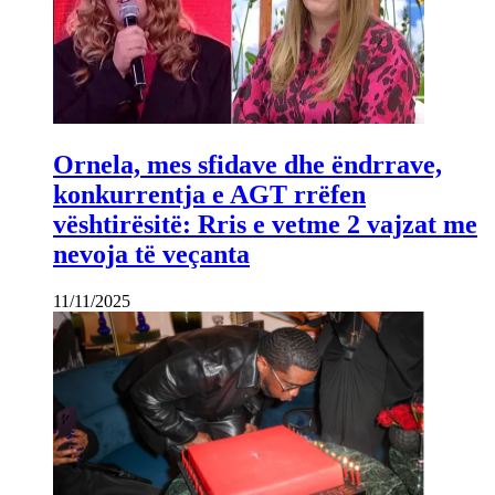
Ornela, mes sfidave dhe ëndrrave,
konkurrentja e AGT rrëfen
vështirësitë: Rris e vetme 2 vajzat me
nevoja të veçanta
11/11/2025