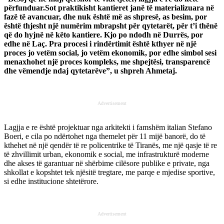
përfunduar.Sot praktikisht kantieret janë të materializuara në
fazë të avancuar, dhe nuk është më as shpresë, as besim, por
është thjesht një numërim mbrapsht për qytetarët, për t’i thënë
që do hyjnë në këto kantiere. Kjo po ndodh në Durrës, por
edhe në Laç. Pra procesi i rindërtimit është kthyer në një
proces jo vetëm social, jo vetëm ekonomik, por edhe simbol sesi
menaxhohet një proces kompleks, me shpejtësi, transparencë
dhe vëmendje ndaj qytetarëve”, u shpreh Ahmetaj.
Advertisement
Lagjja e re është projektuar nga arkitekti i famshëm italian Stefano
Boeri, e cila po ndërtohet nga themelet për 11 mijë banorë, do të
kthehet në një qendër të re policentrike të Tiranës, me një qasje të re
të zhvillimit urban, ekonomik e social, me infrastrukturë moderne
dhe akses të garantuar në shërbime cilësore publike e private, nga
shkollat e kopshtet tek njësitë tregtare, me parqe e mjedise sportive,
si edhe institucione shtetërore.
Advertisement