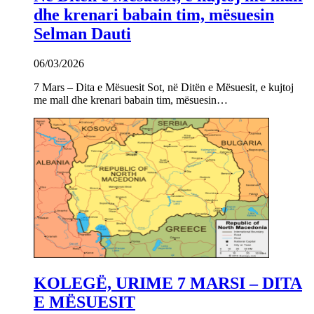
dhe krenari babain tim, mësuesin
Selman Dauti
06/03/2026
7 Mars – Dita e Mësuesit Sot, në Ditën e Mësuesit, e kujtoj
me mall dhe krenari babain tim, mësuesin…
KOLEGË, URIME 7 MARSI – DITA
E MËSUESIT