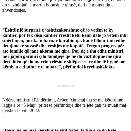
do vazhdojnë të marrin bonusin e qirasë, deri në momentin e
zhvendosjes.
“Është një surprizë e jashtëzakonshme që jo vetëm te ky
kantier, por tek disa kantier rresht këtu kemi dalë jo vetëm mbi
sipërfaqen, por ka mbaruar karabinaja, kanë filluar tani edhe
detajimet e suvasë dhe veshjes me kapotë. Tregon progres për
ato familje që janë akoma me qira. Por siç e tha edhe ministri,
ne i japim garanci çdo familjeje që ne do vazhdojmë me qira
deri ditën që do marrin çelësin e shtëpisë së re dhe të hyjnë me
këmbën e djathtë e të mbarë”, përfundoi kryebashkiaku.
Advertisement
Ndërsa ministri i Rindërtimit, Arben Ahmetaj tha se me këto ritme
lagjja e re “5 Maji” pritet të përfundojë dhe të jetë gati në muajt maj-
qershor të vitit 2022.
“Besoj që në maj, qershor të vitit tjetër, lagjja e re do ketë