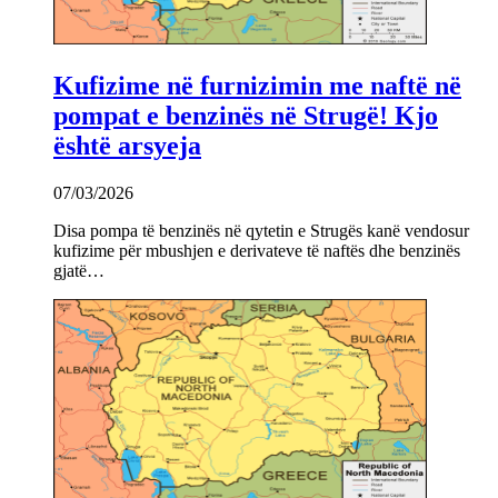
Kufizime në furnizimin me naftë në
pompat e benzinës në Strugë! Kjo
është arsyeja
07/03/2026
Disa pompa të benzinës në qytetin e Strugës kanë vendosur
kufizime për mbushjen e derivateve të naftës dhe benzinës
gjatë…