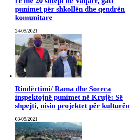
re me 20 shtëpi në Vaqarr, gati
punimet për shkollën dhe qendrën
komunitare
24/05/2021
Rindërtimi/ Rama dhe Soreca
inspektojnë punimet në Krujë: Së
shpejti, nisin projektet për kulturën
03/05/2021