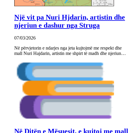
Një vit pa Nuri Hjdarin, artistin dhe
njeriun e dashur nga Struga
07/03/2026
Në përvjetorin e ndarjes nga jeta kujtojmë me respekt dhe
mall Nuri Hajdarin, artistin me shpirt të madh dhe njeriun…
Në Ditën e Mësuesit, e kujtoj me mall