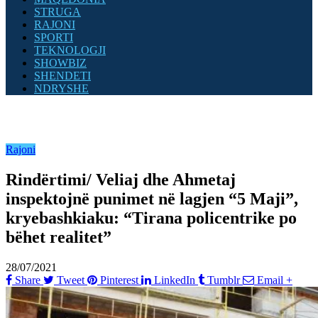
STRUGA
RAJONI
SPORTI
TEKNOLOGJI
SHOWBIZ
SHENDETI
NDRYSHE
Rajoni
Rindërtimi/ Veliaj dhe Ahmetaj
inspektojnë punimet në lagjen “5 Maji”,
kryebashkiaku: “Tirana policentrike po
bëhet realitet”
28/07/2021
Share
Tweet
Pinterest
LinkedIn
Tumblr
Email
+