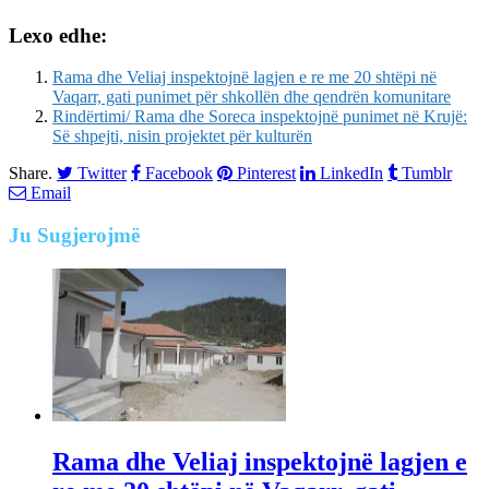
Lexo edhe:
Rama dhe Veliaj inspektojnë lagjen e re me 20 shtëpi në
Vaqarr, gati punimet për shkollën dhe qendrën komunitare
Rindërtimi/ Rama dhe Soreca inspektojnë punimet në Krujë:
Së shpejti, nisin projektet për kulturën
Share.
Twitter
Facebook
Pinterest
LinkedIn
Tumblr
Email
Ju
Sugjerojmë
Rama dhe Veliaj inspektojnë lagjen e