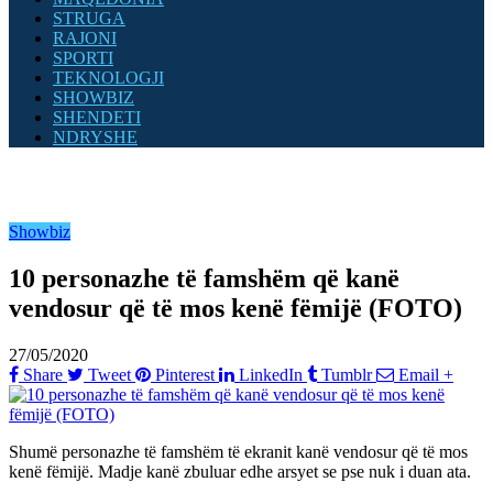
STRUGA
RAJONI
SPORTI
TEKNOLOGJI
SHOWBIZ
SHENDETI
NDRYSHE
Showbiz
10 personazhe të famshëm që kanë
vendosur që të mos kenë fëmijë (FOTO)
27/05/2020
Share
Tweet
Pinterest
LinkedIn
Tumblr
Email
+
Shumë personazhe të famshëm të ekranit kanë vendosur që të mos
kenë fëmijë. Madje kanë zbuluar edhe arsyet se pse nuk i duan ata.