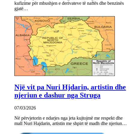
kufizime për mbushjen e derivateve të naftës dhe benzinës
gjatë…
Një vit pa Nuri Hjdarin, artistin dhe
njeriun e dashur nga Struga
07/03/2026
Në përvjetorin e ndarjes nga jeta kujtojmë me respekt dhe
mall Nuri Hajdarin, artistin me shpirt të madh dhe njeriun…