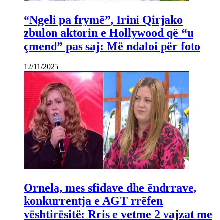
“Ngeli pa frymë”, Irini Qirjako
zbulon aktorin e Hollywood që “u
çmend” pas saj: Më ndaloi për foto
12/11/2025
Ornela, mes sfidave dhe ëndrrave,
konkurrentja e AGT rrëfen
vështirësitë: Rris e vetme 2 vajzat me