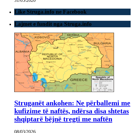
31/05/2020
Like Struga.info ne Facebook
Lajmet e fundit nga Struga.info
Struganët ankohen: Ne përballemi me
kufizime të naftës, ndërsa disa shtetas
shqiptarë bëjnë tregti me naftën
08/03/2026