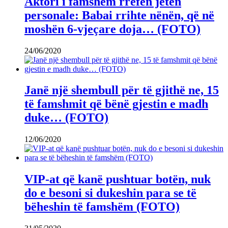
Aktori i famshëm rrëfen jetën
personale: Babai rrihte nënën, që në
moshën 6-vjeçare doja… (FOTO)
24/06/2020
Janë një shembull për të gjithë ne, 15
të famshmit që bënë gjestin e madh
duke… (FOTO)
12/06/2020
VIP-at që kanë pushtuar botën, nuk
do e besoni si dukeshin para se të
bëheshin të famshëm (FOTO)