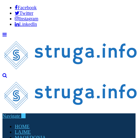
Facebook
Twitter
Instagram
LinkedIn
Navigate
HOME
LAJME
MAQEDONIA