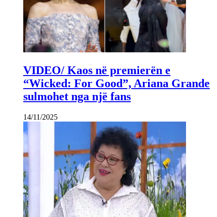
VIDEO/ Kaos në premierën e
“Wicked: For Good”, Ariana Grande
sulmohet nga një fans
14/11/2025