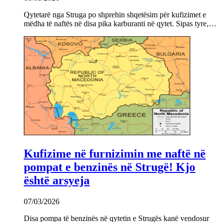
Qytetarë nga Struga po shprehin shqetësim për kufizimet e
mëdha të naftës në disa pika karburanti në qytet. Sipas tyre,…
Kufizime në furnizimin me naftë në
pompat e benzinës në Strugë! Kjo
është arsyeja
07/03/2026
Disa pompa të benzinës në qytetin e Strugës kanë vendosur