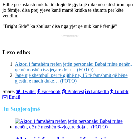
Edhe pse askush nuk ka të drejtë të gjykojë dikë nëse dëshiron apo
jo fëmijë, disa prej yjeve kanë marrë kritika të shumta për këtë
vendim.
“Bright Side” ka zbuluar disa nga yjet që nuk kanë fëmijë”
Advertisement
Lexo edhe:
Aktori i famshëm rrëfen jetën personale: Babai rrihte nënën,
që në moshën 6-vjeçare doja… (FOTO)
Janë një shembull për të gjithë ne, 15 të famshmit që bënë
gjestin e madh duke… (FOTO)
Share.
Twitter
Facebook
Pinterest
LinkedIn
Tumblr
Email
Ju
Sugjerojmë