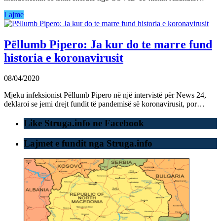
Lajme
Pëllumb Pipero: Ja kur do te marre fund
historia e koronavirusit
08/04/2020
Mjeku infeksionist Pëllumb Pipero në një intervistë për News 24,
deklaroi se jemi drejt fundit të pandemisë së koronavirusit, por…
Like Struga.info ne Facebook
Lajmet e fundit nga Struga.info