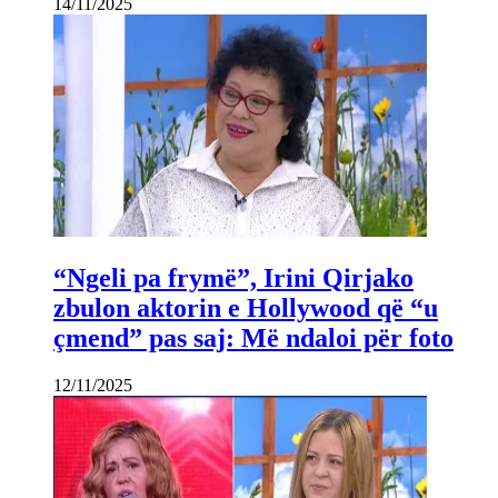
14/11/2025
“Ngeli pa frymë”, Irini Qirjako
zbulon aktorin e Hollywood që “u
çmend” pas saj: Më ndaloi për foto
12/11/2025