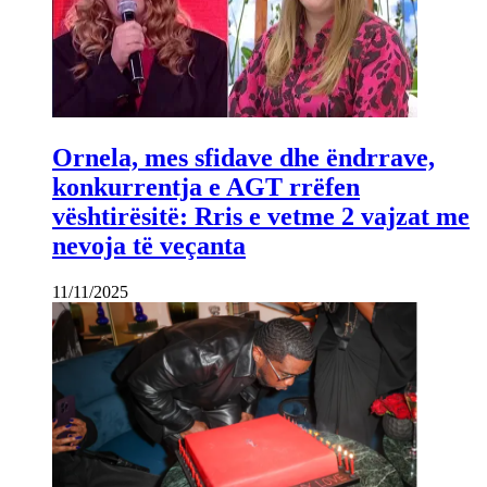
Ornela, mes sfidave dhe ëndrrave,
konkurrentja e AGT rrëfen
vështirësitë: Rris e vetme 2 vajzat me
nevoja të veçanta
11/11/2025