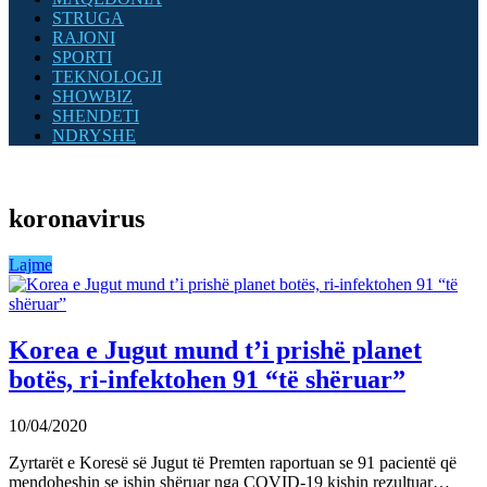
STRUGA
RAJONI
SPORTI
TEKNOLOGJI
SHOWBIZ
SHENDETI
NDRYSHE
koronavirus
Lajme
Korea e Jugut mund t’i prishë planet
botës, ri-infektohen 91 “të shëruar”
10/04/2020
Zyrtarët e Koresë së Jugut të Premten raportuan se 91 pacientë që
mendoheshin se ishin shëruar nga COVID-19 kishin rezultuar…