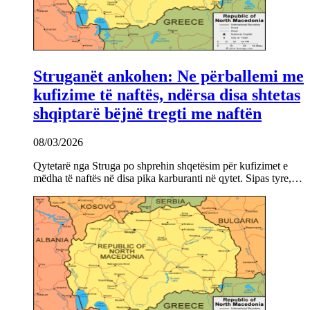
Struganët ankohen: Ne përballemi me
kufizime të naftës, ndërsa disa shtetas
shqiptarë bëjnë tregti me naftën
08/03/2026
Qytetarë nga Struga po shprehin shqetësim për kufizimet e
mëdha të naftës në disa pika karburanti në qytet. Sipas tyre,…