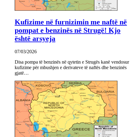
Kufizime në furnizimin me naftë në
pompat e benzinës në Strugë! Kjo
është arsyeja
07/03/2026
Disa pompa të benzinës në qytetin e Strugës kanë vendosur
kufizime për mbushjen e derivateve të naftës dhe benzinës
gjatë…