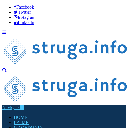
Facebook
Twitter
Instagram
LinkedIn
Navigate
HOME
LAJME
MAQEDONIA