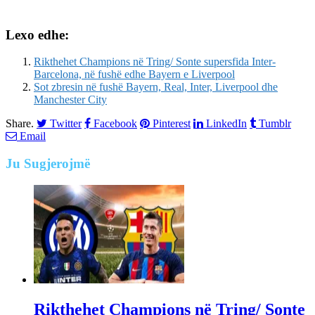
Lexo edhe:
Rikthehet Champions në Tring/ Sonte supersfida Inter-
Barcelona, në fushë edhe Bayern e Liverpool
Sot zbresin në fushë Bayern, Real, Inter, Liverpool dhe
Manchester City
Share.
Twitter
Facebook
Pinterest
LinkedIn
Tumblr
Email
Ju
Sugjerojmë
Rikthehet Champions në Tring/ Sonte