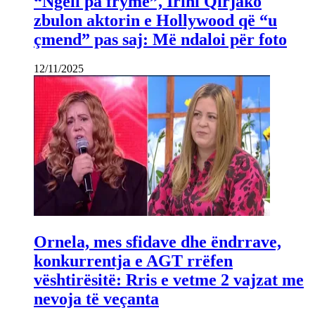
“Ngeli pa frymë”, Irini Qirjako
zbulon aktorin e Hollywood që “u
çmend” pas saj: Më ndaloi për foto
12/11/2025
Ornela, mes sfidave dhe ëndrrave,
konkurrentja e AGT rrëfen
vështirësitë: Rris e vetme 2 vajzat me
nevoja të veçanta