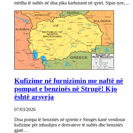
mëdha të naftës në disa pika karburanti në qytet. Sipas tyre,…
Kufizime në furnizimin me naftë në
pompat e benzinës në Strugë! Kjo
është arsyeja
07/03/2026
Disa pompa të benzinës në qytetin e Strugës kanë vendosur
kufizime për mbushjen e derivateve të naftës dhe benzinës
gjatë…