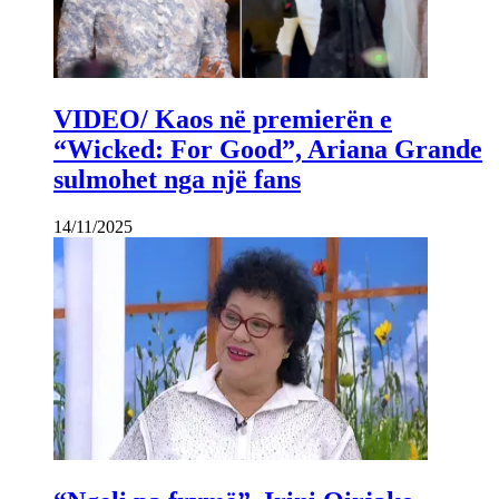
VIDEO/ Kaos në premierën e
“Wicked: For Good”, Ariana Grande
sulmohet nga një fans
14/11/2025