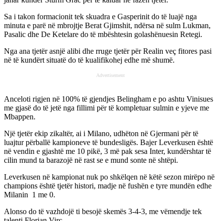
Sa i takon formacionit tek skuadra e Gasperinit do të luajë nga
minuta e parë në mbrojtje Berat Gjimshit, ndërsa në sulm Lukman,
Pasalic dhe De Ketelare do të mbështesin golashënuesin Retegi.
Nga ana tjetër asnjë alibi dhe rruge tjetër për Realin veç fitores pasi
në të kundërt situatë do të kualifikohej edhe më shumë.
Advertisement
Anceloti rigjen në 100% të gjendjes Belingham e po ashtu Vinisues
me gjasë do të jetë nga fillimi për të kompletuar sulmin e yjeve me
Mbappen.
Një tjetër ekip zikaltër, ai i Milano, udhëton në Gjermani për të
luajtur përballë kampioneve të bundesligës. Bajer Leverkusen është
në vendin e gjashtë me 10 pikë, 3 më pak sesa Inter, kundërshtar të
cilin mund ta barazojë në rast se e mund sonte në shtëpi.
Leverkusen në kampionat nuk po shkëlqen në këtë sezon mirëpo në
champions është tjetër histori, madje në fushën e tyre mundën edhe
Milanin 1 me 0.
Alonso do të vazhdojë ti besojë skemës 3-4-3, me vëmendje tek
talenti Florian Virc.