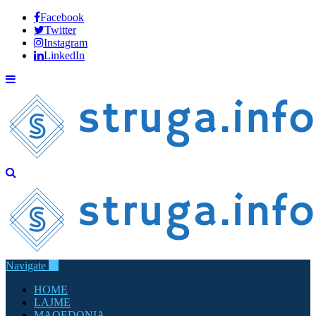
Facebook
Twitter
Instagram
LinkedIn
Navigate
HOME
LAJME
MAQEDONIA