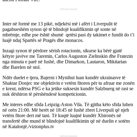
Advertisement
Inter në formë me 13 pikë, ndjekësi më i afërt i Liverpulit të
pagabueshëm synon që të blindojë kualifikimin që sonte në
mbrëmje, edhe pse është shumë qetësi pasi dy takimet e fundit do t’i
luajë ndaj Spartës së Pragës dhe monacos.
Inzagi synon të përdore sërish rotacionin, sikurse ka bërë gjatë
këtyre javëve me Taremin, Carlos Auguston Zielinskin dhe Fratezin
nga minuta e parë në fushë, dhe Dimarkon, Lautaron, Mikitarian
dhe Barelen në stol.
Ndër duelet e tjera, Bajerni i Mynihut luan kundër ukrainasve të
Shaktar Donjec me objektivin e vetëm fitoren për tu afruar me zonën
e kreut, ndërsa PSG e ka jetike suksesin kundër Salzbuerg në rast se
nuk dëshiron të përshëndesë kompeticionin.
Me interes edhe sfida Leipzig-Aston Vila. Të gjitha këto sfida luhen
në orën 21:00. Më herët në 18:45 në fushë zbret Liverpuli që njeh
vetëm fitore deri më tani. Të kuqtë luajnë kundër Xhironës në
transfertë dhe mund të blindojnë kualifikimin që në duelin e sotëm
në Katalonjë./vizionplus.tv
Advertisement