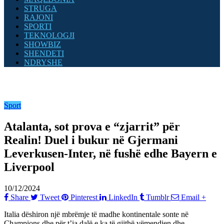
STRUGA
RAJONI
SPORTI
TEKNOLOGJI
SHOWBIZ
SHENDETI
NDRYSHE
Sport
Atalanta, sot prova e “zjarrit” për
Realin! Duel i bukur në Gjermani
Leverkusen-Inter, në fushë edhe Bayern e
Liverpool
10/12/2024
Share
Tweet
Pinterest
LinkedIn
Tumblr
Email
+
Italia dëshiron një mbrëmje të madhe kontinentale sonte në
Champions dhe për t’ia dalë e ka të gjithë vëmendjen dhe