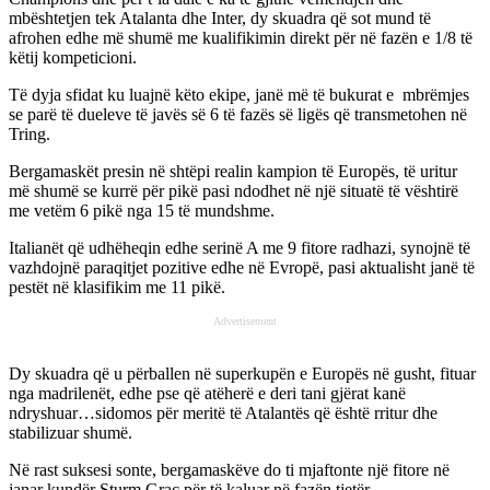
mbështetjen tek Atalanta dhe Inter, dy skuadra që sot mund të
afrohen edhe më shumë me kualifikimin direkt për në fazën e 1/8 të
këtij kompeticioni.
Të dyja sfidat ku luajnë këto ekipe, janë më të bukurat e mbrëmjes
se parë të dueleve të javës së 6 të fazës së ligës që transmetohen në
Tring.
Bergamaskët presin në shtëpi realin kampion të Europës, të uritur
më shumë se kurrë për pikë pasi ndodhet në një situatë të vështirë
me vetëm 6 pikë nga 15 të mundshme.
Italianët që udhëheqin edhe serinë A me 9 fitore radhazi, synojnë të
vazhdojnë paraqitjet pozitive edhe në Evropë, pasi aktualisht janë të
pestët në klasifikim me 11 pikë.
Advertisement
Dy skuadra që u përballen në superkupën e Europës në gusht, fituar
nga madrilenët, edhe pse që atëherë e deri tani gjërat kanë
ndryshuar…sidomos për meritë të Atalantës që është rritur dhe
stabilizuar shumë.
Në rast suksesi sonte, bergamaskëve do ti mjaftonte një fitore në
janar kundër Sturm Grac për të kaluar në fazën tjetër.