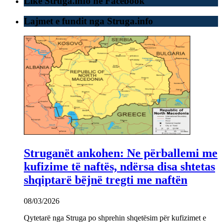
Like Struga.info ne Facebook
Lajmet e fundit nga Struga.info
Struganët ankohen: Ne përballemi me
kufizime të naftës, ndërsa disa shtetas
shqiptarë bëjnë tregti me naftën
08/03/2026
Qytetarë nga Struga po shprehin shqetësim për kufizimet e