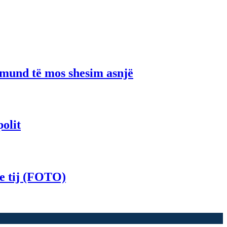
r mund të mos shesim asnjë
polit
 e tij (FOTO)