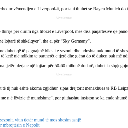
tërhequr vëmendjen e Liverpool-it, por tani thuhet se Bayen Munich do të j
Advertisement
 thirrje për durim nga tifozët e Liverpool, mes disa paqartësive që pande
ë lojtarë të shkëlqyer”, tha ai për “Sky Germany”.
 ne duhet që të paguajmë biletat e sezonit dhe ndoshta nuk mund të she
të ketë një ndikim te partnerët e tjerë dhe gjërat do të duken pak më n
a tjetër blerja e një lojtari për 50-60 milionë dollarë, duhet ta shpjegojm
Advertisement
it të tij nuk është akoma zgjidhur, sipas drejtorit menaxhues të RB Leipz
je me një lëvizje të mundshme”, por gjithashtu insiston se ka ende shumë
ezonit, vitin tjetër mund të mos shesim asnjë
ër mbrojtësin e Napolit