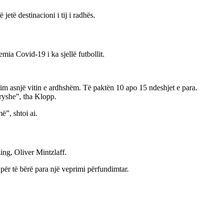
etë destinacioni i tij i radhës.
mia Covid-19 i ka sjellë futbollit.
sim asnjë vitin e ardhshëm. Të paktën 10 apo 15 ndeshjet e para.
dryshe”, tha Klopp.
ë”, shtoi ai.
ing, Oliver Mintzlaff.
 për të bërë para një veprimi përfundimtar.