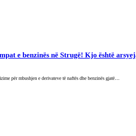
mpat e benzinës në Strugë! Kjo është arsyej
izime për mbushjen e derivateve të naftës dhe benzinës gjatë…