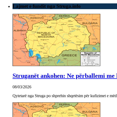
Lajmet e fundit nga Struga.info
Struganët ankohen: Ne përballemi me ku
08/03/2026
Qytetarë nga Struga po shprehin shqetësim për kufizimet e mëdha