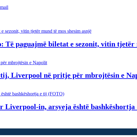
mail
: Të paguajmë biletat e sezonit, vitin tjetë
ij, Liverpool në pritje për mbrojtësin e Na
 Liverpool-in, arsyeja është bashkëshortja