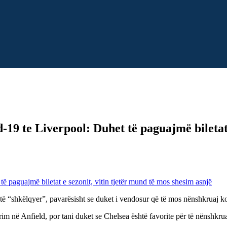
9 te Liverpool: Duhet të paguajmë biletat 
ë “shkëlqyer”, pavarësisht se duket i vendosur që të mos nënshkruaj kon
im në Anfield, por tani duket se Chelsea është favorite për të nënshkruar,