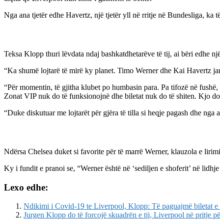
Nga ana tjetër edhe Havertz, një tjetër yll në rritje në Bundesliga, ka 
Teksa Klopp thuri lëvdata ndaj bashkatdhetarëve të tij, ai bëri edhe një
“Ka shumë lojtarë të mirë ky planet. Timo Werner dhe Kai Havertz jan
“Për momentin, të gjitha klubet po humbasin para. Pa tifozë në fushë,
Zonat VIP nuk do të funksionojnë dhe biletat nuk do të shiten. Kjo do 
“Duke diskutuar me lojtarët për gjëra të tilla si heqje pagash dhe nga an
Ndërsa Chelsea duket si favorite për të marrë Werner, klauzola e lirim
Ky i fundit e pranoi se, “Werner është në ‘sediljen e shoferit’ në lidh
Lexo edhe:
Ndikimi i Covid-19 te Liverpool, Klopp: Të paguajmë biletat e s
Jurgen Klopp do të forcojë skuadrën e tij, Liverpool në pritje p