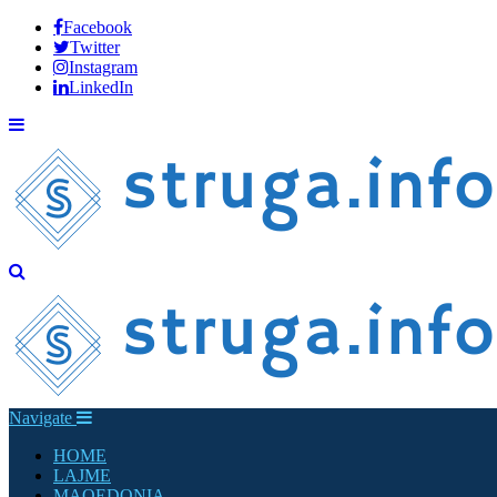
Facebook
Twitter
Instagram
LinkedIn
Navigate
HOME
LAJME
MAQEDONIA