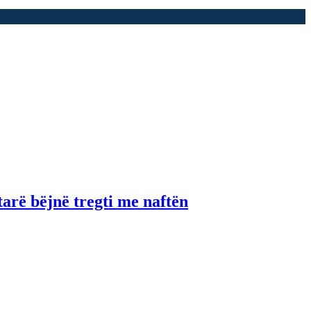
tarë bëjnë tregti me naftën