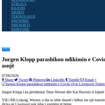
STRUGA
RAJONI
SPORTI
TEKNOLOGJI
SHOWBIZ
SHENDETI
NDRYSHE
Sport
Jurgen Klopp parashikon ndikimin e Covid-1
asnjë
07/06/2020
Share
Tweet
Pinterest
LinkedIn
Tumblr
Email
+
Jurgen Klopp i ka përshkruar Timo Werner dhe Kai Havertz si lojtarë t
Ylli i RB Leipzig, Werner, u tha se ishte shumë i lidhur me një transfer
diçka që Liverpool nuk ishte i gatshëm të bënte.