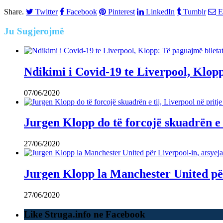
Share.
Twitter
Facebook
Pinterest
LinkedIn
Tumblr
E
Ju
Sugjerojmë
Ndikimi i Covid-19 te Liverpool, Klopp
07/06/2020
Jurgen Klopp do të forcojë skuadrën e t
27/06/2020
Jurgen Klopp la Manchester United për
27/06/2020
Like Struga.info ne Facebook