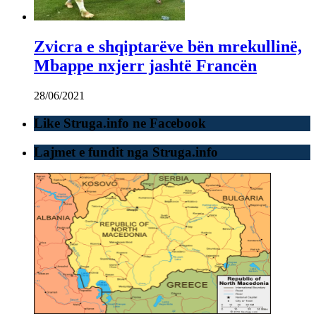
Zvicra e shqiptarëve bën mrekullinë,
Mbappe nxjerr jashtë Francën
28/06/2021
Like Struga.info ne Facebook
Lajmet e fundit nga Struga.info