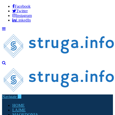
Facebook
Twitter
Instagram
LinkedIn
Navigate
HOME
LAJME
MAQEDONIA