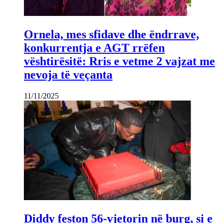
Ornela, mes sfidave dhe ëndrrave,
konkurrentja e AGT rrëfen
vështirësitë: Rris e vetme 2 vajzat me
nevoja të veçanta
11/11/2025
Diddy feston 56-vjetorin në burg, si e