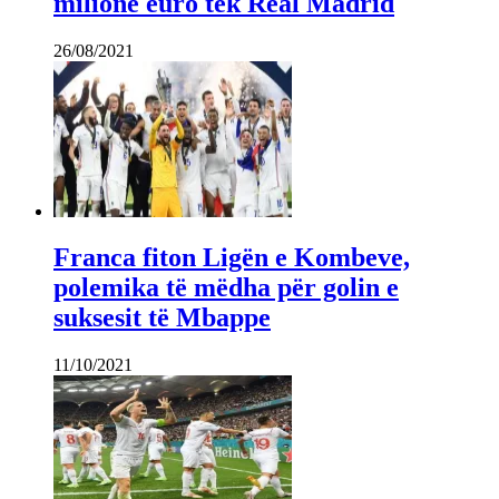
milionë euro tek Real Madrid
26/08/2021
Franca fiton Ligën e Kombeve,
polemika të mëdha për golin e
suksesit të Mbappe
11/10/2021