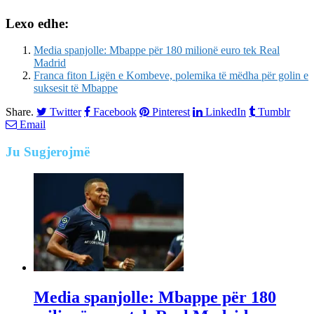
Lexo edhe:
Media spanjolle: Mbappe për 180 milionë euro tek Real
Madrid
Franca fiton Ligën e Kombeve, polemika të mëdha për golin e
suksesit të Mbappe
Share.
Twitter
Facebook
Pinterest
LinkedIn
Tumblr
Email
Ju
Sugjerojmë
Media spanjolle: Mbappe për 180