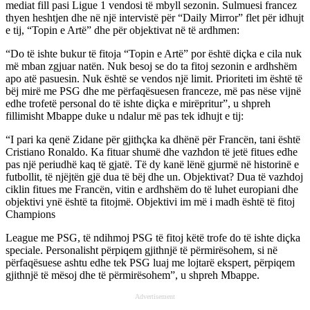
mediat fill pasi Ligue 1 vendosi të mbyll sezonin. Sulmuesi francez
thyen heshtjen dhe në një intervistë për “Daily Mirror” flet për idhujt
e tij, “Topin e Artë” dhe për objektivat në të ardhmen:
“Do të ishte bukur të fitoja “Topin e Artë” por është diçka e cila nuk
më mban zgjuar natën. Nuk besoj se do ta fitoj sezonin e ardhshëm
apo atë pasuesin. Nuk është se vendos një limit. Prioriteti im është të
bëj mirë me PSG dhe me përfaqësuesen franceze, më pas nëse vijnë
edhe trofetë personal do të ishte diçka e mirëpritur”, u shpreh
fillimisht Mbappe duke u ndalur më pas tek idhujt e tij:
“I pari ka qenë Zidane për gjithçka ka dhënë për Francën, tani është
Cristiano Ronaldo. Ka fituar shumë dhe vazhdon të jetë fitues edhe
pas një periudhë kaq të gjatë. Të dy kanë lënë gjurmë në historinë e
futbollit, të njëjtën gjë dua të bëj dhe un. Objektivat? Dua të vazhdoj
ciklin fitues me Francën, vitin e ardhshëm do të luhet europiani dhe
objektivi ynë është ta fitojmë. Objektivi im më i madh është të fitoj
Champions
League me PSG, të ndihmoj PSG të fitoj këtë trofe do të ishte diçka
speciale. Personalisht përpiqem gjithnjë të përmirësohem, si në
përfaqësuese ashtu edhe tek PSG luaj me lojtarë ekspert, përpiqem
gjithnjë të mësoj dhe të përmirësohem”, u shpreh Mbappe.
Advertisement