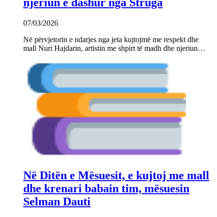
njeriun e dashur nga Struga
07/03/2026
Në përvjetorin e ndarjes nga jeta kujtojmë me respekt dhe
mall Nuri Hajdarin, artistin me shpirt të madh dhe njeriun…
Në Ditën e Mësuesit, e kujtoj me mall
dhe krenari babain tim, mësuesin
Selman Dauti