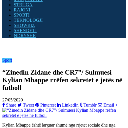
STRUGA
RAJONI
SPORTI
TEKNOLOGJI
SHOWBIZ
SHENDETI
NDRYSHE
Sport
“Zinedin Zidane dhe CR7”/ Sulmuesi
Kylian Mbappe rrëfen sekretet e jetës në
futboll
27/05/2020
Share
Tweet
Pinterest
LinkedIn
Tumblr
Email
+
Kylian Mbappe është larguar shumë nga rrjetet sociale dhe nga