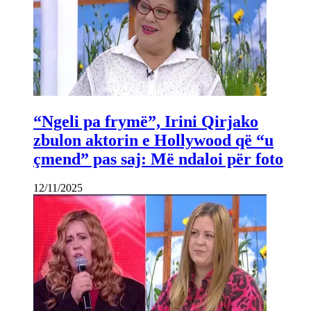
“Ngeli pa frymë”, Irini Qirjako
zbulon aktorin e Hollywood që “u
çmend” pas saj: Më ndaloi për foto
12/11/2025