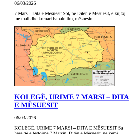
06/03/2026
7 Mars – Dita e Mësuesit Sot, në Ditën e Mësuesit, e kujtoj
me mall dhe krenari babain tim, mësuesin…
KOLEGË, URIME 7 MARSI – DITA
E MËSUESIT
06/03/2026
KOLEGË, URIME 7 MARSI – DITA E MËSUESIT Sa
herë që e festojmë 7 Marsin, Ditën e Mësuesit, ne kemi…