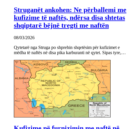
Struganët ankohen: Ne përballemi me
kufizime të naftës, ndërsa disa shtetas
shqiptarë bëjnë tregti me naftën
08/03/2026
Qytetarë nga Struga po shprehin shqetësim për kufizimet e
mëdha të naftës në disa pika karburanti në qytet. Sipas tyre,…
Kufizime në furnizimin me naftë në