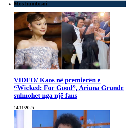
Mos humbisni
VIDEO/ Kaos në premierën e
“Wicked: For Good”, Ariana Grande
sulmohet nga një fans
14/11/2025